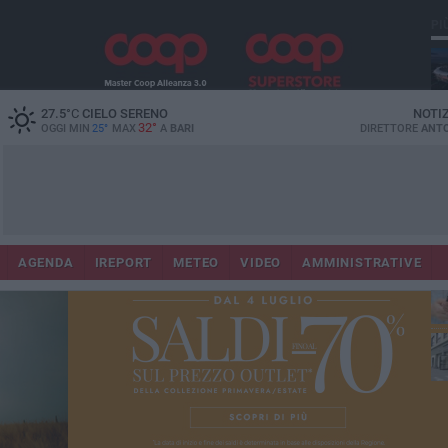
PI
Lec
27.5
°C
CIELO SERENO
NOTI
32°
OGGI MIN
25°
MAX
A
BARI
DIRETTORE
ANTO
AGENDA
IREPORT
METEO
VIDEO
AMMINISTRATIVE
ri
fuo