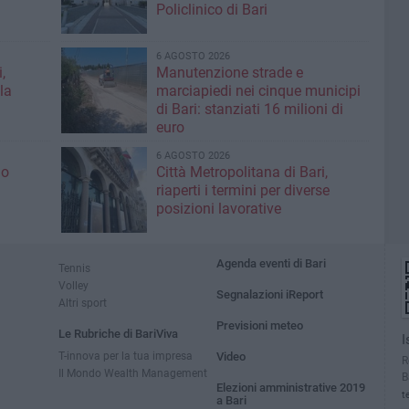
Policlinico di Bari
6 AGOSTO 2026
,
Manutenzione strade e
la
marciapiedi nei cinque municipi
di Bari: stanziati 16 milioni di
euro
6 AGOSTO 2026
io
Città Metropolitana di Bari,
riaperti i termini per diverse
posizioni lavorative
Agenda eventi di Bari
Tennis
Volley
Segnalazioni iReport
Altri sport
Previsioni meteo
Le Rubriche di BariViva
I
T-innova per la tua impresa
Video
R
Il Mondo Wealth Management
B
Elezioni amministrative 2019
t
a Bari