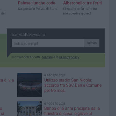
Palese: lunghe code
Alberobello: tre feriti
.
Sul posto la Polizia di Stato
L'impatto nella notte tra
i del
mercoledì e giovedì
Iscriviti alla Newsletter
Iscriviti
Iscrivendoti accetti i
termini
e la
privacy policy
6 AGOSTO 2026
a di via
Utilizzo stadio San Nicola:
accordo tra SSC Bari e Comune
per tre mesi
6 AGOSTO 2026
 a
Bimba di 6 anni precipita dalla
 si
finestra di casa: è grave al