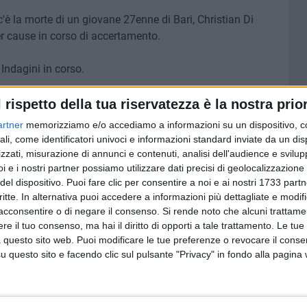
c'è la morte di un giovane 27enne di Bari, Christian Di
r cause in corso di accertamento.
 Indagini in corso.
l rispetto della tua riservatezza è la nostra prior
artner
memorizziamo e/o accediamo a informazioni su un dispositivo, c
7 AGOSTO 2026
ali, come identificatori univoci e informazioni standard inviate da un di
ta la
Appello alla Regione Puglia: le
zzati, misurazione di annunci e contenuti, analisi dell'audience e svilupp
professioni sanitarie chiedono
i e i nostri partner possiamo utilizzare dati precisi di geolocalizzazione 
gia
un confronto sul futuro degli
del dispositivo. Puoi fare clic per consentire a noi e ai nostri 1733 partn
studi professionali
critte. In alternativa puoi accedere a informazioni più dettagliate e modif
acconsentire o di negare il consenso.
Si rende noto che alcuni trattamen
e il tuo consenso, ma hai il diritto di opporti a tale trattamento. Le tue
 questo sito web. Puoi modificare le tue preferenze o revocare il conse
questo sito e facendo clic sul pulsante "Privacy" in fondo alla pagina