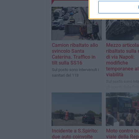
Camion ribaltato allo
Mezzo articola
svincolo Santa
ribaltato sull
Caterina. Traffico in
di via Napoli:
tilt sulla SS16
modifiche
temporanee al
Sul posto sono intervenuti i
viabilità
sanitari del 118
Sul posto sono int
gli agenti della Poli
Locale e i Vigili de
Incidente a S.Spirito:
Moto contro bu
due auto coinvolte
viale della Re