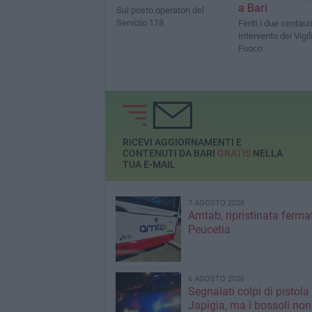
a Bari
Sul posto operatori del
Servizio 118
Feriti i due centauri
Intervento dei Vigil
Fuoco
RICEVI AGGIORNAMENTI E
CONTENUTI DA BARI
GRATIS
NELLA
TUA E-MAIL
7 AGOSTO 2026
Amtab, ripristinata fermat
Peucetia
6 AGOSTO 2026
Segnalati colpi di pistola
Japigia, ma i bossoli non