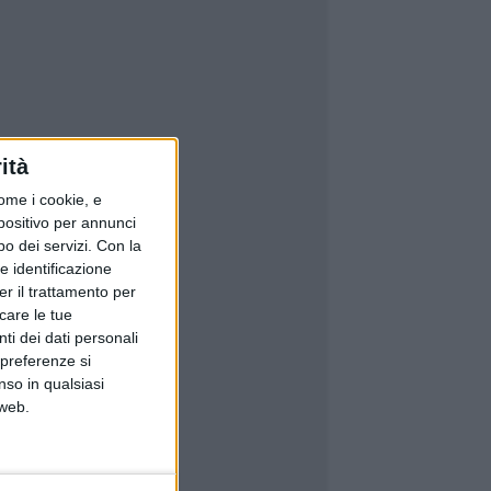
ità
ome i cookie, e
spositivo per annunci
o dei servizi.
Con la
e identificazione
er il trattamento per
icare le tue
ti dei dati personali
 preferenze si
nso in qualsiasi
 web.