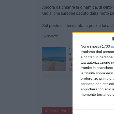
Ancora da chiarire la dinamica, di certo 
Gioia, che sarebbe caduto dalla moto pe
Sul posto è intervenuta la polizia locale.
INCIDENTE
I
Noi e i nostri 1733
p
7 AGOSTO 2026
trattiamo dati person
A San Girolamo posiziona
e contenuti personali
passerella per migliorare
tua autorizzazione no
l'accessibilità della spiag
tramite la scansione 
libera
le finalità sopra des
preferenze prima di 
possono non richieder
applicheranno solo a
momento tornando su 
Altri contenuti a tema