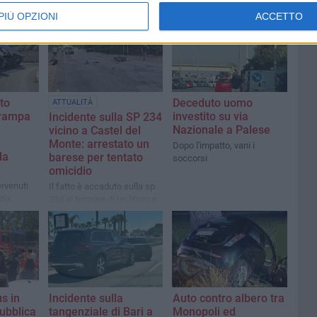
PIÙ OPZIONI
ACCETTO
to
Deceduto uomo
ATTUALITÀ
a rampa
investito su via
Incidente sulla SP 234
Nazionale a Palese
vicino a Castel del
Monte: arrestato un
Dopo l'impatto, vani i
la
barese per tentato
soccorsi
omicidio
ervenuti
Il fatto è accaduto sulla sp
zia
234 al termine di un litigio e
l Fuoco
di un inseguimento
s in
Incidente sulla
Auto contro albero tra
pubblica
tangenziale di Bari a
Monopoli ed