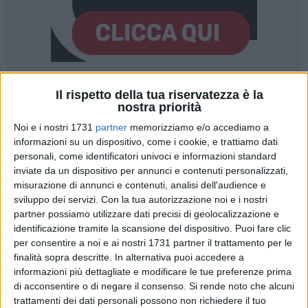
Il rispetto della tua riservatezza è la
nostra priorità
Noi e i nostri 1731
partner
memorizziamo e/o accediamo a
informazioni su un dispositivo, come i cookie, e trattiamo dati
Il sindaco Vito Leccese ha consegnato questo pomeriggio un
personali, come identificatori univoci e informazioni standard
riconoscimento al gruppo protagonista del Teatro Germoglio,
inviate da un dispositivo per annunci e contenuti personalizzati,
esperienza di teatro sociale nata nel Centro Servizi per le
misurazione di annunci e contenuti, analisi dell'audience e
Famiglie di San Girolamo - Casa della cittadinanza attiva e
sviluppo dei servizi.
Con la tua autorizzazione noi e i nostri
della legalità. Il progetto coinvolge donne che frequentano il
partner possiamo utilizzare dati precisi di geolocalizzazione e
centro e che, attraverso il teatro sociale, hanno trovato uno
identificazione tramite la scansione del dispositivo. Puoi fare clic
per consentire a noi e ai nostri 1731 partner il trattamento per le
spazio di espressione, ascolto e crescita personale.
finalità sopra descritte. In alternativa puoi accedere a
informazioni più dettagliate e modificare le tue preferenze prima
Lavorando sull'espressività e sul racconto di sé, le
di acconsentire o di negare il consenso.
Si rende noto che alcuni
partecipanti hanno trasformato vissuti, emozioni e fragilità
trattamenti dei dati personali possono non richiedere il tuo