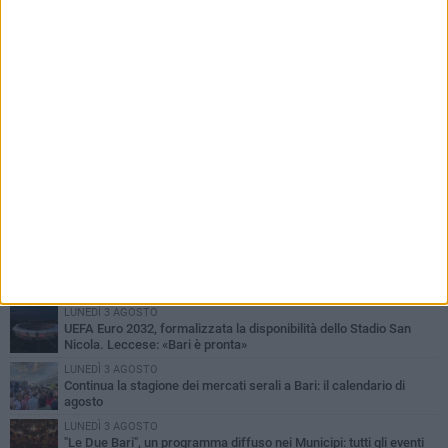
PIÙ LETTI QUESTA SETTIMANA
LUNEDÌ 3 AGOSTO
UEFA Euro 2032, formalizzata la disponibilità dello Stadio San
Nicola. Leccese: «Bari è pronta»
LUNEDÌ 3 AGOSTO
Continua la stagione dei mercati serali a Bari: il calendario di
agosto
LUNEDÌ 3 AGOSTO
"Le Due Bari", un programma diffuso nei Municipi: tutti gli eventi