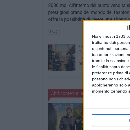
2000 mq. All'interno del punto vendita si
prestigiosi brand del mondo del fashion.
offre la possibilità di vivere una shoppi
I
SALDI
Noi e i nostri 1733
p
trattiamo dati person
9 AGOSTO 2026
e contenuti personali
Controlli dei NAS nel Bar
tua autorizzazione no
licenza sospesa e 27mila
tramite la scansione 
prodotti sequestrati
le finalità sopra des
preferenze prima di 
possono non richieder
applicheranno solo a
momento tornando su 
Altri contenuti a tema