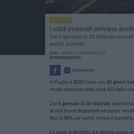
SPECIALE
I saldi invernali arrivano anc
Dal 5 gennaio al 28 febbraio occasion
prezzi scontati
BARI -
GIOVEDÌ 5 GENNAIO 2023
SPONSORIZZATO
3
CONDIVISIONI
In Puglia il
2023
inizia con
45 giorni
dedi
moda operativa nella zona ASI dallo sc
Dal
5 gennaio
al
28 febbraio
, promozion
di noti brand disponibili nel punto vendi
fino al
50%
per uomo, donna e bambino
Lo store di Molfetta è il decimo punto ve