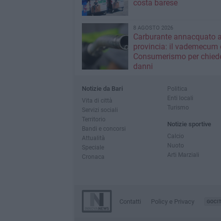
costa barese
8 AGOSTO 2026
Carburante annacquato a
provincia: il vademecum 
Consumerismo per chiede
danni
Notizie da Bari
Politica
Enti locali
Vita di città
Turismo
Servizi sociali
Territorio
Notizie sportive
Bandi e concorsi
Calcio
Attualità
Nuoto
Speciale
Arti Marziali
Cronaca
Contatti
Policy e Privacy
GOCI