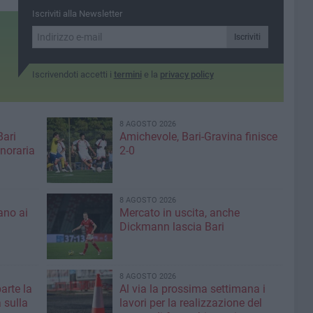
città"
Iscriviti alla Newsletter
Iscriviti
Iscrivendoti accetti i
termini
e la
privacy policy
8 AGOSTO 2026
Bari
Amichevole, Bari-Gravina finisce
noraria
2-0
8 AGOSTO 2026
ano ai
Mercato in uscita, anche
Dickmann lascia Bari
8 AGOSTO 2026
parte la
Al via la prossima settimana i
 sulla
lavori per la realizzazione del