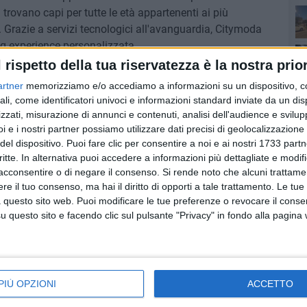
 trovano capi per tutte le età appartenenti ai più
 Grazie a servizi tecnologici all'avanguardia, Citymoda
Co
ng experience personalizzata.
l rispetto della tua riservatezza è la nostra prior
artner
memorizziamo e/o accediamo a informazioni su un dispositivo, c
ali, come identificatori univoci e informazioni standard inviate da un di
9 AGOSTO 2026
zzati, misurazione di annunci e contenuti, analisi dell'audience e svilupp
ese: una
35° Anniversario arrivo della
i e i nostri partner possiamo utilizzare dati precisi di geolocalizzazione 
Vlora: Bari fa rete
del dispositivo. Puoi fare clic per consentire a noi e ai nostri 1733 partn
critte. In alternativa puoi accedere a informazioni più dettagliate e modif
Lec
acconsentire o di negare il consenso.
Si rende noto che alcuni trattamen
e il tuo consenso, ma hai il diritto di opporti a tale trattamento. Le tue
 questo sito web. Puoi modificare le tue preferenze o revocare il conse
questo sito e facendo clic sul pulsante "Privacy" in fondo alla pagina
PIÙ OPZIONI
ACCETTO