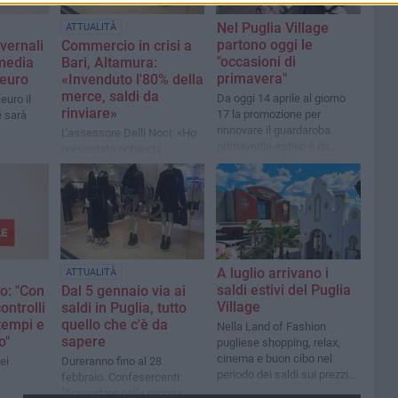
Nel Puglia Village
ATTUALITÀ
partono oggi le
nvernali
Commercio in crisi a
"occasioni di
media
Bari, Altamura:
primavera"
 euro
«Invenduto l'80% della
merce, saldi da
Da oggi 14 aprile al giorno
euro il
rinviare»
17 la promozione per
e sarà
rinnovare il guardaroba
L'assessore Delli Noci: «Ho
primaverile-estivo è da
presentato richiesta
cogliere al volo
ufficiale in Conferenza delle
Regioni e delle Province
autonome»
A luglio arrivano i
ATTUALITÀ
saldi estivi del Puglia
o: "Con
Dal 5 gennaio via ai
Village
controlli
saldi in Puglia, tutto
 tempi e
quello che c'è da
Nella Land of Fashion
o"
sapere
pugliese shopping, relax,
cinema e buon cibo nel
ei
Dureranno fino al 28
periodo dei saldi sui prezzi
febbraio. Confesercenti:
outlet
"Acquistare nella propria