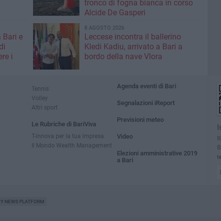
tronco di fogna bianca in corso
Alcide De Gasperi
8 AGOSTO 2026
 Bari e
Leccese incontra il ballerino
di
Kledi Kadiu, arrivato a Bari a
re i
bordo della nave Vlora
Agenda eventi di Bari
Tennis
Volley
Segnalazioni iReport
Altri sport
Previsioni meteo
Le Rubriche di BariViva
I
T-innova per la tua impresa
Video
R
Il Mondo Wealth Management
B
Elezioni amministrative 2019
t
a Bari
TY NEWS PLATFORM