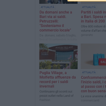
ATTUALITÀ
ATTUALITÀ
Da domani anche a
Partiti i saldi i
Bari via ai saldi.
a Bari. Spesa 
Petruzzelli:
in Italia di 200
"Sosteniamo il
Oltre 800 milioni di 
commercio locale"
volume d'affari ch
generato
Da domani, sabato 5 luglio,
fino al 15 settembre, in tutta
la regione Puglia
prenderanno il via i saldi
estivi
Puglia Village, a
ATTUALITÀ
Molfetta affluenze da
Confcommerci
record per i saldi
l'inizio saldi, i 
invernali
al passo con i
con buon sens
Continuano gli sconti sui
prezzi outlet nella Land of
La voce unanime d
Fashion
commercianti