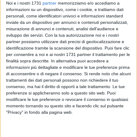
Noi e i nostri 1731
partner
memorizziamo e/o accediamo a
informazioni su un dispositivo, come i cookie, e trattiamo dati
personali, come identificatori univoci e informazioni standard
inviate da un dispositivo per annunci e contenuti personalizzati,
misurazione di annunci e contenuti, analisi dell'audience e
sviluppo dei servizi.
Con la tua autorizzazione noi e i nostri
Il Gran Shopping Molfetta si appresta a diventare il cuore
partner possiamo utilizzare dati precisi di geolocalizzazione e
pulsante della musica pugliese con l'arrivo di Casa Sanremo
identificazione tramite la scansione del dispositivo. Puoi fare clic
Off, l'iniziativa ufficiale itinerante collegata al celebre
per consentire a noi e ai nostri 1731 partner il trattamento per le
Festival della Canzone Italiana. Nelle giornate del 28 e 29
finalità sopra descritte. In alternativa puoi accedere a
agosto, il centro commerciale molfettese ospiterà una tappa
informazioni più dettagliate e modificare le tue preferenze prima
esclusiva di questo prestigioso progetto, che intende
di acconsentire o di negare il consenso.
Si rende noto che alcuni
trattamenti dei dati personali possono non richiedere il tuo
valorizzare la creatività musicale e offrire nuove opportunità
consenso, ma hai il diritto di opporti a tale trattamento. Le tue
ai giovani artisti del territorio.
preferenze si applicheranno solo a questo sito web. Puoi
modificare le tue preferenze o revocare il consenso in qualsiasi
Durante l'evento, il Gran Shopping Molfetta si trasformerà in
momento tornando su questo sito e facendo clic sul pulsante
un vero e proprio palcoscenico a cielo aperto. Cantanti
"Privacy" in fondo alla pagina web.
solisti, band e performer avranno la possibilità di esibirsi dal
vivo davanti a un pubblico eterogeneo e a una giuria
composta da esperti del settore musicale. Le esibizioni, oltre