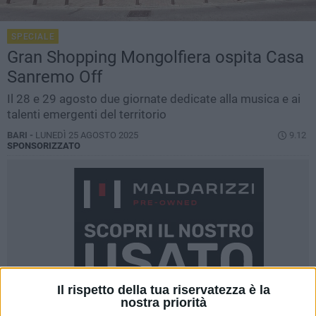
SPECIALE
Gran Shopping Mongolfiera ospita Casa
Sanremo Off
Il 28 e 29 agosto due giornate dedicate alla musica e ai
talenti emergenti del territorio
BARI -
LUNEDÌ 25 AGOSTO 2025
9.12
SPONSORIZZATO
Il rispetto della tua riservatezza è la
nostra priorità