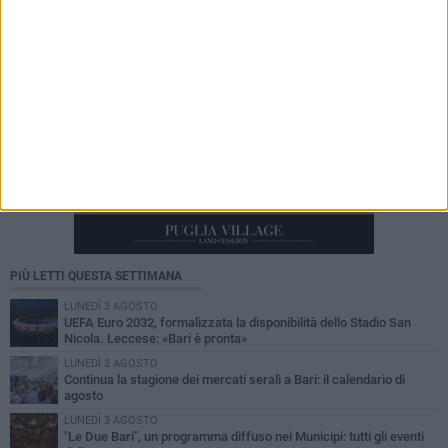
PIÙ LETTI QUESTA SETTIMANA
LUNEDÌ 3 AGOSTO
UEFA Euro 2032, formalizzata la disponibilità dello Stadio San
Nicola. Leccese: «Bari è pronta»
LUNEDÌ 3 AGOSTO
Continua la stagione dei mercati serali a Bari: il calendario di
agosto
LUNEDÌ 3 AGOSTO
"Le Due Bari", un programma diffuso nei Municipi: tutti gli eventi