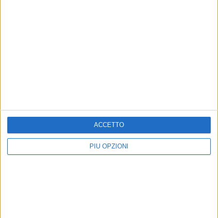
ACCETTO
PIÙ OPZIONI
Altri contenuti a tema