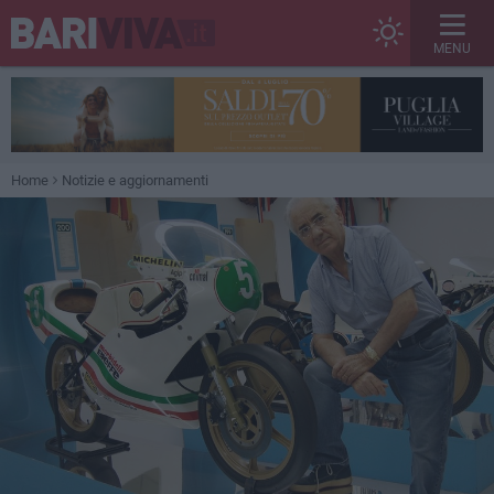
MENU
Home
Notizie e aggiornamenti