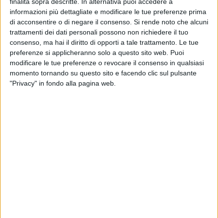
passata ad inseguire il suo sogno a due ruote. Nato a Pesaro
finalità sopra descritte. In alternativa puoi accedere a
informazioni più dettagliate e modificare le tue preferenze prima
nel 1934, Morbidelli è stato un genio della meccanica, un
di acconsentire o di negare il consenso.
Si rende noto che alcuni
brillante imprenditore, una leggenda del motociclismo,
trattamenti dei dati personali possono non richiedere il tuo
affermatosi negli anni '70 con la vittoria di otto titoli
consenso, ma hai il diritto di opporti a tale trattamento. Le tue
mondiali nelle classi 125 e 250.
preferenze si applicheranno solo a questo sito web. Puoi
modificare le tue preferenze o revocare il consenso in qualsiasi
Nel 2000 aveva inaugurato il suo incredibile museo dedicato
momento tornando su questo sito e facendo clic sul pulsante
alla storia, all'evoluzione tecnica e alle competizioni
"Privacy" in fondo alla pagina web.
motociclistiche. La Collezione acquisita da ASI proporrà in
esposizione la più preziosa, ovvero la "Benelli GP 4 250
Competizione" del 1942: unico esemplare esistente al
mondo, progettato dalla Casa motociclistica pesarese, oggi
valutato più di mezzo milione di euro; ci sono inoltre la
Benelli GP 175 usata nel 1934 dal pilota iridato Dorino
Serafini (anch'egli di origini pesaresi come il campionissimo
Valentino Rossi), la Benelli Bialbero GP175 del 1934 e la
Benelli 250 Sport SS del 1941. Questi esemplari godono
della tutela del Ministero della Cultura. L'evento è realizzato
in collaborazione con Unione Europea Repubblica Italiana