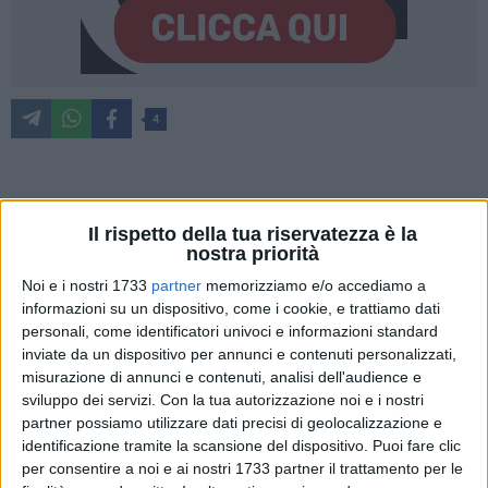
4
Proseguono gli appuntamenti collaterali della settima
edizione della Rievocazione del Gran Premio di Bari,
Il rispetto della tua riservatezza è la
nostra priorità
organizzata da Old Cars Club. Dall'11 al 25 aprile, inoltre,
alla Camera di Commercio di Bari, è in esposizione
Noi e i nostri 1733
partner
memorizziamo e/o accediamo a
"Morbidelli, il genio delle due ruote", la mostra di moto
informazioni su un dispositivo, come i cookie, e trattiamo dati
personali, come identificatori univoci e informazioni standard
sportive Benelli della collezione ASI Morbidelli (tutti i giorni
inviate da un dispositivo per annunci e contenuti personalizzati,
dalle 9 alle 18, ingresso libero). Le pregiate motociclette
misurazione di annunci e contenuti, analisi dell'audience e
acquisite da ASI (Automotoclub Storico Italiano) sono il
sviluppo dei servizi.
Con la tua autorizzazione noi e i nostri
frutto della passione e della lungimiranza di Giancarlo
partner possiamo utilizzare dati precisi di geolocalizzazione e
Morbidelli - figura di spicco nel panorama motociclistico
identificazione tramite la scansione del dispositivo. Puoi fare clic
italiano -, scomparso il 10 febbraio 2020 dopo una vita
per consentire a noi e ai nostri 1733 partner il trattamento per le