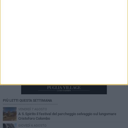
Serie C, scossone nel girone C: il Catania verso
la penalizzazione
PIÙ LETTI QUESTA SETTIMANA
VENERDÌ 7 AGOSTO
A S.Spirito il festival del parcheggio selvaggio sul lungomare
Cristoforo Colombo
GIOVEDÌ 6 AGOSTO