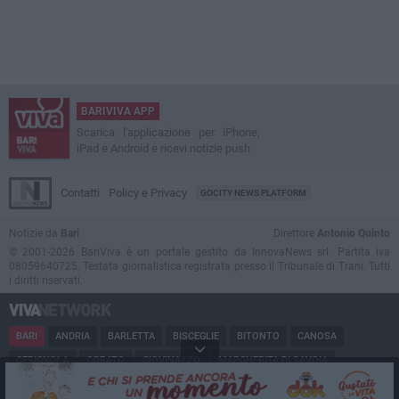
BARIVIVA APP
Scarica l'applicazione per iPhone,
iPad e Android e ricevi notizie push
Contatti
Policy e Privacy
GOCITY NEWS PLATFORM
Notizie da
Bari
Direttore
Antonio Quinto
© 2001-2026 BariViva è un portale gestito da InnovaNews srl. Partita iva
08059640725. Testata giornalistica registrata presso il Tribunale di Trani. Tutti
i diritti riservati.
BARI
ANDRIA
BARLETTA
BISCEGLIE
BITONTO
CANOSA
CERIGNOLA
CORATO
GIOVINAZZO
MARGHERITA DI SAVOIA
MINERVINO
MODUGNO
MOLFETTA
PUGLIA
RUVO