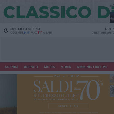
PI
Lec
30
°C
CIELO SERENO
NOTI
31°
OGGI MIN
24.5°
MAX
A
BARI
DIRETTORE
ANTO
AGENDA
IREPORT
METEO
VIDEO
AMMINISTRATIVE
ri
fuo