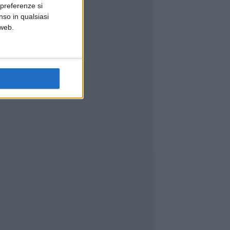
 preferenze si
nso in qualsiasi
 web.