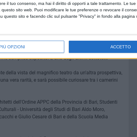
e il tuo consenso, ma hai il diritto di opporti a tale trattamento. Le tue
i "Esercizi di deriva meridiana" presentato da Misia Arte e
 questo sito web. Puoi modificare le tue preferenze o revocare il conse
questo sito e facendo clic sul pulsante "Privacy" in fondo alla pagina
à in loco
O" eccezionale visita di luoghi segreti del Teatro
PIÙ OPZIONI
ACCETTO
ll'epoca di costruzione del teatro, si estende per circa 400
ome semplice deposito. È uno degli ultimi sottotetti
te della vista del magnifico teatro da un'altra prospettiva,
una vera rarità, e sarà possibile curiosare tra i camerini
chitetti dell'Ordine APPC della Provincia di Bari, Studenti
lturali - Università degli Studi di Bari Aldo Moro,
Scacchi e Giulio Cesare di Bari e della Scuola Media