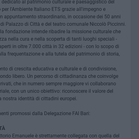
a dedicato al patrimonio culturale e paesaggistico del
 per l'Ambiente Italiano ETS grazie all'impegno e
 Un appuntamento straordinario, in occasione dei 50 anni
 di Palazzo di Città e del teatro comunale Niccolò Piccinni.
la fondazione intende ribadire la missione culturale che
izza nella cura e nella scoperta di tanti luoghi speciali -
aperti in oltre 7.000 città in 32 edizioni - con lo scopo di
lla frequentazione e alla tutela del patrimonio di storia,
o di crescita educativa e culturale e di condivisione,
ondo libero. Un percorso di cittadinanza che coinvolge
e privati, che in numero sempre maggiore vi collaborano
riale, con un unico obiettivo: riconoscere il valore del
nostra identità di cittadini europei.
enti promossi dalla Delegazione FAI Bari:
TÀ
ittorio Emanuele è strettamente collegata con quella del