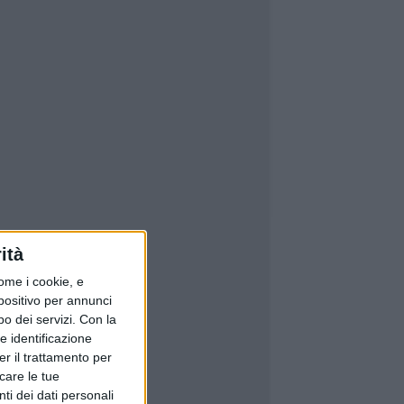
ità
ome i cookie, e
spositivo per annunci
o dei servizi.
Con la
e identificazione
er il trattamento per
icare le tue
ti dei dati personali