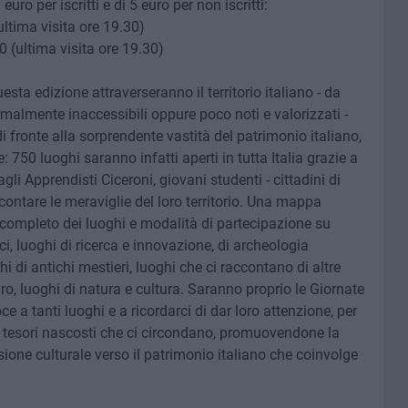
uro per iscritti e di 5 euro per non iscritti:
ultima visita ore 19.30)
0 (ultima visita ore 19.30)
sta edizione attraverseranno il territorio italiano - da
rmalmente inaccessibili oppure poco noti e valorizzati -
 fronte alla sorprendente vastità del patrimonio italiano,
 750 luoghi saranno infatti aperti in tutta Italia grazie a
agli Apprendisti Ciceroni, giovani studenti - cittadini di
ntare le meraviglie del loro territorio. Una mappa
o completo dei luoghi e modalità di partecipazione su
ci, luoghi di ricerca e innovazione, di archeologia
hi di antichi mestieri, luoghi che ci raccontano di altre
uro, luoghi di natura e cultura. Saranno proprio le Giornate
e a tanti luoghi e a ricordarci di dar loro attenzione, per
 i tesori nascosti che ci circondano, promuovendone la
ione culturale verso il patrimonio italiano che coinvolge