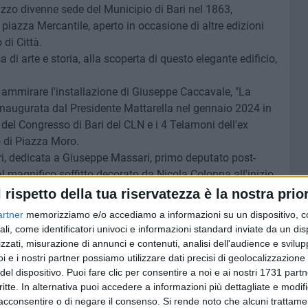
azzo divenne sede del Municipio di Bari nel 1863,
 piazza Mercantile, aperto in occasione di altre edizioni
 di Città.
a di arte e storia, alla scoperta di questo elegante edificio,
à ammirare l'installazione di Giuseppe Caccavale, "La
, inaugurata dal Presidente Mattarella nel gennaio 2024 in
del Congresso di Bari del CLN e i 4 Telamoni dell'ex
 di Piazza Moro.
ri, dedicata a Giuseppe Massari, primo deputato post-
dal magnifico soffitto decorato da Nicola Colonna all'inizio
 che sorreggono lo stemma cittadino e allegorie dei
l rispetto della tua riservatezza è la nostra prior
i della città; la sala giunta con l'opera dell'artista
artner
memorizziamo e/o accediamo a informazioni su un dispositivo, c
 bottoni, quanti i profughi albanesi arrivati a bordo della
ali, come identificatori univoci e informazioni standard inviate da un di
ntitolata al Sindaco Enrico Dalfino, magistralmente
zzati, misurazione di annunci e contenuti, analisi dell'audience e svilupp
 con le 18 lunette allegoriche sulle attività locali e una
i e i nostri partner possiamo utilizzare dati precisi di geolocalizzazione 
or scorreranno le immagini in rilievo 3D e Ortomosaici
del dispositivo. Puoi fare clic per consentire a noi e ai nostri 1731 partn
critte. In alternativa puoi accedere a informazioni più dettagliate e modif
ura di Luigi Maria Galantucci, Docente Metodi avanzati di
acconsentire o di negare il consenso.
Si rende noto che alcuni trattamen
oliba. Infine, nell'ex sede della tesoreria comunale