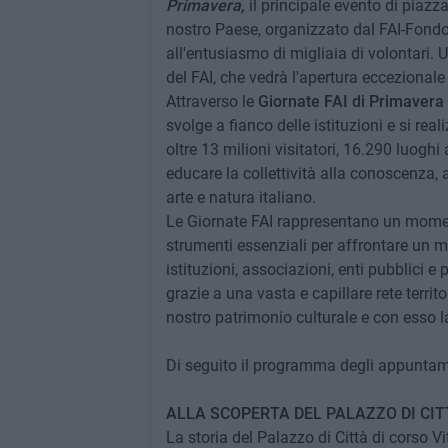
Primavera,
il principale evento di piazz
nostro Paese, organizzato dal FAI-Fondo
all'entusiasmo di migliaia di volontari.
del FAI, che vedrà l'apertura eccezionale
Attraverso le
Giornate FAI di Primavera
svolge a fianco delle istituzioni e si real
oltre 13 milioni visitatori, 16.290 luoghi 
educare la collettività alla conoscenza, a
arte e natura italiano.
Le Giornate FAI rappresentano un moment
strumenti essenziali per affrontare un m
istituzioni, associazioni, enti pubblici 
grazie a una vasta e capillare rete territo
nostro patrimonio culturale e con esso la 
Di seguito il programma degli appuntam
ALLA SCOPERTA DEL PALAZZO DI CIT
La storia del Palazzo di Città di corso V