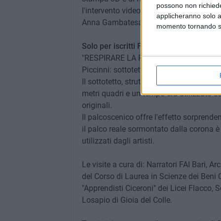
possono non richieder
l'intervento video di Francesco Castellan
applicheranno solo a
Anna Gambatesa.
momento tornando su 
Solo per iscritti FAI e per chi si iscriver
"RESPIRARE LA POLVERE DEL PALCOSCENIC
Piccinni: sottotetto e palcoscenico.
Il sottotetto, struttura lignea risalente a
metri quadri e un tempo era utilizzato c
originali.
Il palcoscenico offre l'effetto sorprenden
il palco reale sormontato dalla corona è 
utilizzati dagli artisti.
Le visite a cura di: Narratori FAI Bari, Ar
del Corso di Laurea in Scienze dei Beni Cu
"Apprendisti Ciceroni" dei Licei Flacco, 
Losapio di Gioia del Colle.