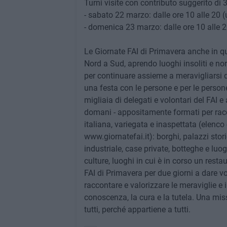
Turni visite con contributo suggerito di 3 e
- sabato 22 marzo: dalle ore 10 alle 20 (
- domenica 23 marzo: dalle ore 10 alle 2
Le Giornate FAI di Primavera anche in que
Nord a Sud, aprendo luoghi insoliti e no
per continuare assieme a meravigliarsi di
una festa con le persone e per le persone:
migliaia di delegati e volontari del FAI e 
domani - appositamente formati per racco
italiana, variegata e inaspettata (elenc
www.giornatefai.it): borghi, palazzi stori
industriale, case private, botteghe e luog
culture, luoghi in cui è in corso un resta
FAI di Primavera per due giorni a dare voc
raccontare e valorizzare le meraviglie e
conoscenza, la cura e la tutela. Una miss
tutti, perché appartiene a tutti.