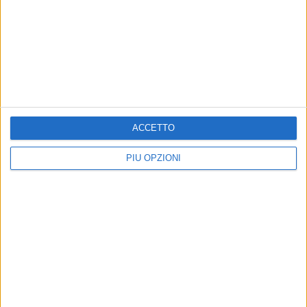
8 AGOSTO 2026
Amichevole, Bari-Gravina finisce 2-0
ACCETTO
PIÙ OPZIONI
8 AGOSTO 2026
Gomez e Butic si presentano ai baresi