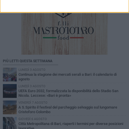
PIÙ LETTI QUESTA SETTIMANA
LUNEDÌ 3 AGOSTO
Continua la stagione dei mercati serali a Bari: il calendario di
agosto
LUNEDÌ 3 AGOSTO
UEFA Euro 2032, formalizzata la disponibilità dello Stadio San
Nicola. Leccese: «Bari è pronta»
VENERDÌ 7 AGOSTO
A S.Spirito il festival del parcheggio selvaggio sul lungomare
Cristoforo Colombo
GIOVEDÌ 6 AGOSTO
Città Metropolitana di Bari, riaperti i termini per diverse posizioni
lavorative