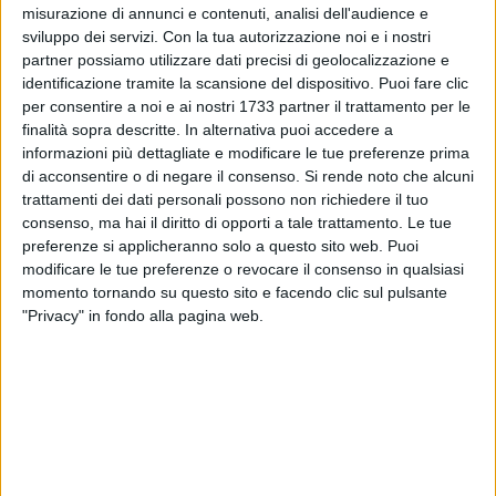
attiviste che arrivano da ogni parte del mondo e che hanno
misurazione di annunci e contenuti, analisi dell'audience e
idee ed obiettivi diversi ma convergenti – ha spiegato
Tony
sviluppo dei servizi.
Con la tua autorizzazione noi e i nostri
Lapiccirella, barese, componente del gruppo italiano
partner possiamo utilizzare dati precisi di geolocalizzazione e
identificazione tramite la scansione del dispositivo. Puoi fare clic
dell'equipaggio della Handala -
. Il punto, quando si
per consentire a noi e ai nostri 1733 partner il trattamento per le
propongono azioni del genere non è riuscire o non riuscire,
finalità sopra descritte. In alternativa puoi accedere a
ma il vero obiettivo riguarda lo scopo puramente politico e
informazioni più dettagliate e modificare le tue preferenze prima
umanitario della missione: quello che facciamo, vale a dire
di acconsentire o di negare il consenso.
Si rende noto che alcuni
entrare nelle acque di Gaza, dovrebbe essere possibile non
trattamenti dei dati personali possono non richiedere il tuo
solo per noi ma per tutti quanti».
consenso, ma hai il diritto di opporti a tale trattamento. Le tue
preferenze si applicheranno solo a questo sito web. Puoi
modificare le tue preferenze o revocare il consenso in qualsiasi
«Il fatto che lo facciano i civili è solo la prova della
momento tornando su questo sito e facendo clic sul pulsante
complicità delle istituzioni e dei governi ed il silenzio dei vari
"Privacy" in fondo alla pagina web.
attori è esattamente la ragione per cui il blocco navale
israeliano continua ad esistere così come il genocidio del
popolo palestinese. Senza la complicità dei nostri governi
questo non sarebbe possibile».
Lapiccirella partecipa attivamente al progetto Freedom
Flotilla Italia e Freedom Flotilla Coalition, occupandosi sia