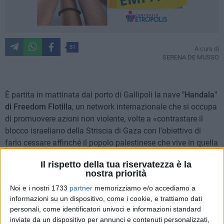
51
A cura di
SERENA DE MUSSO
È partita in mattinata dal porto di Gallipoli la nave
"Handala"
di Freedom Flotilla
, un network internazionale che si occupa
di promuovere azioni non violente, volte a «contrastare il
blocco israeliano della Striscia di Gaza con l'obiettivo di
farlo cessare affinché il popolo palestinese che vive in quella
terra ottenga la dovuta e giusta libertà.»
Il rispetto della tua riservatezza è la
Sono circa
37 le imbarcazioni inviate a Gaza dal 2008
ad
nostra priorità
oggi da realtà simili a quella di Freedom Flotilla.
Noi e i nostri 1733
partner
memorizziamo e/o accediamo a
informazioni su un dispositivo, come i cookie, e trattiamo dati
«Con queste azioni dirette la pressione che il governo
personali, come identificatori univoci e informazioni standard
israeliano riceve aumenta drasticamente: si tratta di persone
inviate da un dispositivo per annunci e contenuti personalizzati,