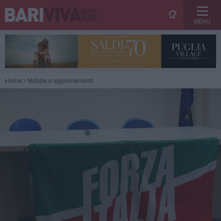
MENU
Home
Notizie e aggiornamenti