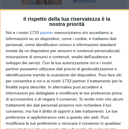
3
Il rispetto della tua riservatezza è la
nostra priorità
Noi e i nostri 1733
partner
memorizziamo e/o accediamo a
informazioni su un dispositivo, come i cookie, e trattiamo dati
«La costa Sud di Bari sta per subire una trasformazione
personali, come identificatori univoci e informazioni standard
radicale. La notizia è circolata poco, se non in ristretti e
inviate da un dispositivo per annunci e contenuti personalizzati,
silenziosi incontri partecipativi. Infatti, è nota a malapena
misurazione di annunci e contenuti, analisi dell'audience e
agli addetti ai lavori e a pochi altri. Eppure sono in corso in
sviluppo dei servizi.
Con la tua autorizzazione noi e i nostri
queste settimane le procedure per le varianti urbanistiche
partner possiamo utilizzare dati precisi di geolocalizzazione e
delle aree che vanno da Punta Perotti a San Giorgio e che
identificazione tramite la scansione del dispositivo. Puoi fare clic
per consentire a noi e ai nostri 1733 partner il trattamento per le
prospettano un profondo ripensamento di una parte della
finalità sopra descritte. In alternativa puoi accedere a
Città rispetto alle previsioni urbanistiche del piano regolatore
informazioni più dettagliate e modificare le tue preferenze prima
generale Quaroni».
di acconsentire o di negare il consenso.
Si rende noto che alcuni
trattamenti dei dati personali possono non richiedere il tuo
Così inizia il comunicato stampa diramato dal gruppo locale
consenso, ma hai il diritto di opporti a tale trattamento. Le tue
di Forza Italia per dire stop alla variante urbanistica costa
preferenze si applicheranno solo a questo sito web. Puoi
Sud.
modificare le tue preferenze o revocare il consenso in qualsiasi