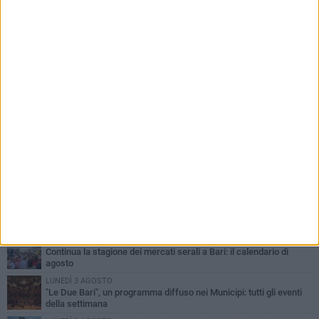
PIÙ LETTI QUESTA SETTIMANA
LUNEDÌ 3 AGOSTO
UEFA Euro 2032, formalizzata la disponibilità dello Stadio San
Nicola. Leccese: «Bari è pronta»
LUNEDÌ 3 AGOSTO
Continua la stagione dei mercati serali a Bari: il calendario di
agosto
LUNEDÌ 3 AGOSTO
"Le Due Bari", un programma diffuso nei Municipi: tutti gli eventi
della settimana