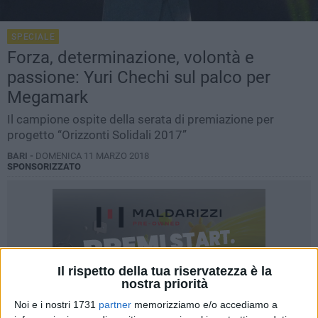
SPECIALE
Forza, determinazione, volontà e
passione: Yuri Chechi sul palco per
Megamark
Il campione ospite della serata di premiazione per
progetto “Orizzonti Solidali 2017”
BARI -
DOMENICA 11 MARZO 2018
SPONSORIZZATO
Il rispetto della tua riservatezza è la
nostra priorità
Noi e i nostri 1731
partner
memorizziamo e/o accediamo a