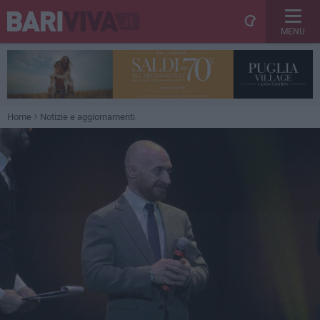
MENU
Home
Notizie e aggiornamenti