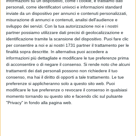
informazioni su un dispositivo, come i cookie, e trattiamo dati
personali, come identificatori univoci e informazioni standard
inviate da un dispositivo per annunci e contenuti personalizzati,
misurazione di annunci e contenuti, analisi dell'audience e
sviluppo dei servizi.
Con la tua autorizzazione noi e i nostri
partner possiamo utilizzare dati precisi di geolocalizzazione e
2
identificazione tramite la scansione del dispositivo. Puoi fare clic
È stato uno dei più grandi atleti italiani di sempre, vincitore di
per consentire a noi e ai nostri 1731 partner il trattamento per le
finalità sopra descritte. In alternativa puoi accedere a
tante medaglie e grande esempio da seguire nel mondo dello
informazioni più dettagliate e modificare le tue preferenze prima
sport e non solo.
di acconsentire o di negare il consenso.
Si rende noto che alcuni
trattamenti dei dati personali possono non richiedere il tuo
Yuri Chechi, l'indimenticabile "signore degli anelli"
consenso, ma hai il diritto di opporti a tale trattamento. Le tue
dell'atletica è salito sul palco del TeatroTeam come ospite
preferenze si applicheranno solo a questo sito web. Puoi
d'onore nella serata organizzata dalla Fondazione
modificare le tue preferenze o revocare il consenso in qualsiasi
Megamark Onlus in occasione della premiazione dei progetti
momento tornando su questo sito e facendo clic sul pulsante
"Privacy" in fondo alla pagina web.
vincitori del bando "Orizzonti Solidali 2017", finalizzato al
finanziamento di iniziative di responsabilità sociale da
svilupparsi in Puglia.
Così come nello spot gli ingredienti per la vittoria sono forza,