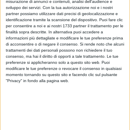
misurazione di annunci e contenuti, analisi dell'audience e
sviluppo dei servizi.
Con la tua autorizzazione noi e i nostri
partner possiamo utilizzare dati precisi di geolocalizzazione e
identificazione tramite la scansione del dispositivo. Puoi fare clic
A cura di
GIANLUCA BATTISTA
per consentire a noi e ai nostri 1733 partner il trattamento per le
finalità sopra descritte. In alternativa puoi accedere a
informazioni più dettagliate e modificare le tue preferenze prima
di acconsentire o di negare il consenso.
Si rende noto che alcuni
Nella mattinata di oggi, venerdì 20 marzo, momenti di
trattamenti dei dati personali possono non richiedere il tuo
tensione si sono vissuti all'interno del Centro di Permanenza
consenso, ma hai il diritto di opporti a tale trattamento. Le tue
per il Rimpatrio di viale Europa, tra Palese ed il quartiere San
preferenze si applicheranno solo a questo sito web. Puoi
Paolo, a Bari. Alcuni ospiti del Centro hanno dato fuoco ai
modificare le tue preferenze o revocare il consenso in qualsiasi
materassi.
momento tornando su questo sito e facendo clic sul pulsante
"Privacy" in fondo alla pagina web.
Intorno alle 11.30 è scattato l'allarme con il personale di
vigilanza che ha immediatamente attivato le procedure di
sicurezza. All'arrivo dei Vigili del Fuoco le fiamme erano
state in parte già domate, ma i pompieri hanno operato
rapidamente in ambienti in cui era presente ancora molto
fumo. Tanto spavento, ennesimo episodio di intemperanza,