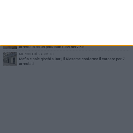
LUNEDÌ 3 AGOSTO
"Le Due Bari", un programma diffuso nei Municipi: tutti gli eventi
della settimana
LUNEDÌ 3 AGOSTO
Cambiamenti climatici e salute: il Policlinico di Bari in prima linea
nella ricerca
MERCOLEDÌ 5 AGOSTO
Bari, scippa lo smartphone a una 12enne sul bus: 34enne
arrestato da un poliziotto fuori servizio
MERCOLEDÌ 5 AGOSTO
Mafia e sale giochi a Bari, il Riesame conferma il carcere per 7
arrestati