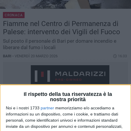
CRONACA
Fiamme nel Centro di Permanenza di
Palese: intervento dei Vigili del Fuoco
Sul posto il personale di Bari per domare incendio e
liberare dal fumo i locali
BARI -
VENERDÌ 20 MARZO 2026
16.03
Il rispetto della tua riservatezza è la
nostra priorità
Noi e i nostri 1733
partner
memorizziamo e/o accediamo a
informazioni su un dispositivo, come i cookie, e trattiamo dati
personali, come identificatori univoci e informazioni standard
inviate da un dispositivo per annunci e contenuti personalizzati,