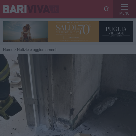
MENU
Home
Notizie e aggiornamenti