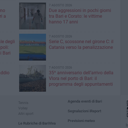
7 AGOSTO 2026
ino
Due aggressioni in pochi giorni
ri a
tra Bari e Corato: le vittime
hanno 17 anni
7 AGOSTO 2026
le degli
Serie C, scossone nel girone C: il
poli:
Catania verso la penalizzazione
i Bari
7 AGOSTO 2026
addio
35^ anniversario dell’arrivo della
Vlora nel porto di Bari: il
programma degli appuntamenti
Agenda eventi di Bari
Tennis
Volley
Segnalazioni iReport
Altri sport
Previsioni meteo
Le Rubriche di BariViva
I