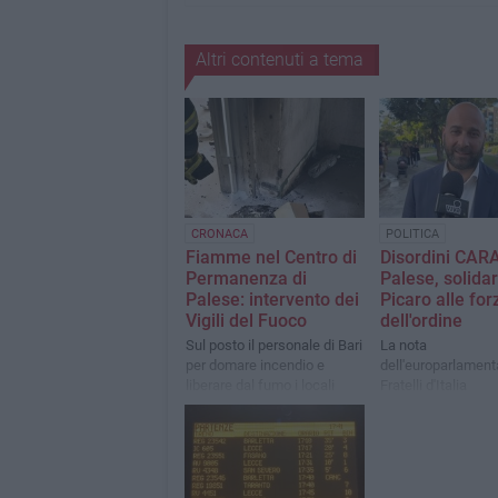
Altri contenuti a tema
CRONACA
POLITICA
Fiamme nel Centro di
Disordini CARA
Permanenza di
Palese, solidar
Palese: intervento dei
Picaro alle for
Vigili del Fuoco
dell'ordine
Sul posto il personale di Bari
La nota
per domare incendio e
dell'europarlament
liberare dal fumo i locali
Fratelli d'Italia