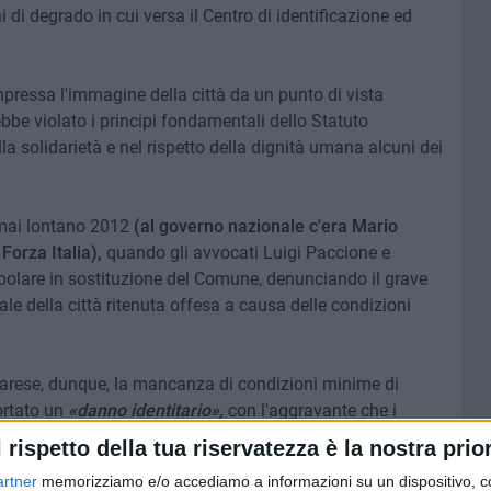
ni di degrado in cui versa il Centro di identificazione ed
pressa l'immagine della città da un punto di vista
bbe violato i principi fondamentali dello Statuto
a solidarietà e nel rispetto della dignità umana alcuni dei
ormai lontano 2012
(al governo nazionale c'era Mario
Forza Italia),
quando gli avvocati Luigi Paccione e
polare in sostituzione del Comune, denunciando il grave
ale della città ritenuta offesa a causa delle condizioni
 barese, dunque, la mancanza di condizioni minime di
ortato un
«danno identitario»,
con l'aggravante che i
zie in tutta Europa, con nocumento per l'immagine di Bari
l rispetto della tua riservatezza è la nostra prior
i principi minimi di rispetto della persona.
artner
memorizziamo e/o accediamo a informazioni su un dispositivo, c