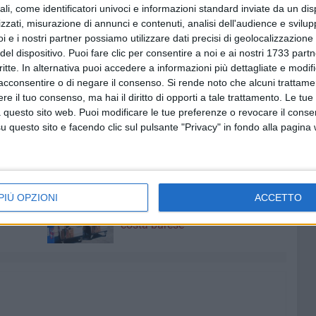
ali, come identificatori univoci e informazioni standard inviate da un di
o delle parti politiche in lizza per la presidenza della
zzati, misurazione di annunci e contenuti, analisi dell'audience e svilupp
altra la paternità della situazione nel Centro di
i e i nostri partner possiamo utilizzare dati precisi di geolocalizzazione 
 ancor più evidente come la situazione si sia protratta nel
del dispositivo. Puoi fare clic per consentire a noi e ai nostri 1733 partn
e, possa dirsi immune da responsabilità.
critte. In alternativa puoi accedere a informazioni più dettagliate e modif
acconsentire o di negare il consenso.
Si rende noto che alcuni trattamen
e il tuo consenso, ma hai il diritto di opporti a tale trattamento. Le tue
 questo sito web. Puoi modificare le tue preferenze o revocare il conse
questo sito e facendo clic sul pulsante "Privacy" in fondo alla pagina
8 AGOSTO 2026
"Aiutaci a fare i cartoni", parte la
PIÙ OPZIONI
ACCETTO
campagna per la raccolta sulla
costa barese