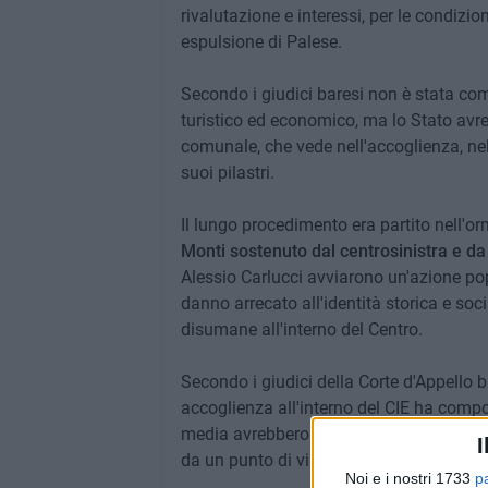
rivalutazione e interessi, per le condizio
espulsione di Palese.
Secondo i giudici baresi non è stata com
turistico ed economico, ma lo Stato avre
comunale, che vede nell'accoglienza, nell
suoi pilastri.
Il lungo procedimento era partito nell'
Monti sostenuto dal centrosinistra e da 
Alessio Carlucci avviarono un'azione po
danno arrecato all'identità storica e soci
disumane all'interno del Centro.
Secondo i giudici della Corte d'Appello
accoglienza all'interno del CIE ha comp
media avrebbero fatto rimbalzare le noti
I
da un punto di vista della solidarietà, de
Noi e i nostri 1733
p