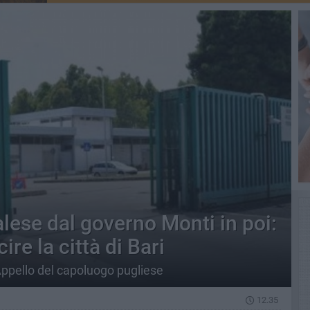
lese dal governo Monti in poi:
ire la città di Bari
ppello del capoluogo pugliese
12.35