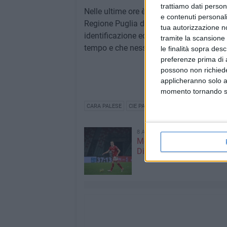
trattiamo dati person
Nelle ultime ore è stato palese il tentativ
e contenuti personali
Regione Puglia di affibbiare ciascuna all'
tua autorizzazione no
identificazione ed espulsione, ma appare
tramite la scansione 
tempo e che nessuno, a livello nazional
le finalità sopra des
preferenze prima di 
possono non richieder
applicheranno solo a
momento tornando su 
CARA PALESE
CIE PALESE
8 AGOSTO 2026
Mercato in uscita, anche
Dickmann lascia Bari