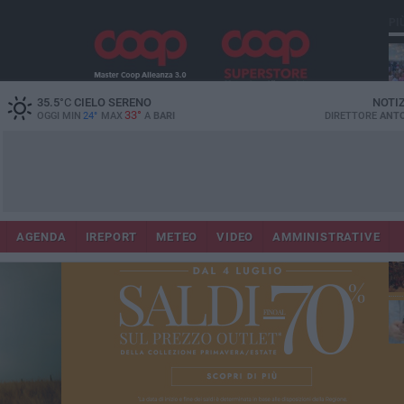
PI
35.5
°C
CIELO SERENO
NOTI
33°
OGGI MIN
24°
MAX
A
BARI
DIRETTORE
ANTO
Lec
Co
AGENDA
IREPORT
METEO
VIDEO
AMMINISTRATIVE
fuo