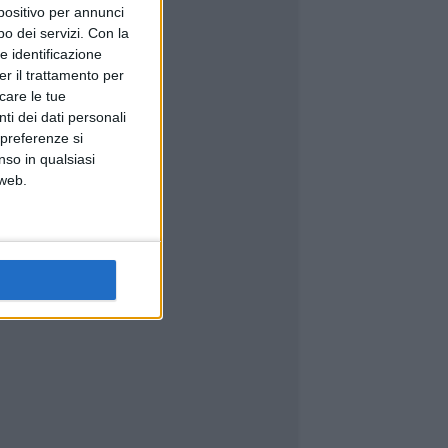
spositivo per annunci
o dei servizi.
Con la
e identificazione
er il trattamento per
icare le tue
ti dei dati personali
 preferenze si
nso in qualsiasi
 web.