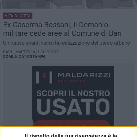
VITA DI CITTÀ
Ex Caserma Rossani, il Demanio
militare cede aree al Comune di Bari
Un passo avanti verso la realizzazione del parco urbano
BARI -
MARTEDÌ 4 LUGLIO 2017
COMUNICATO STAMPA
Il rispetto della tua riservatezza è la