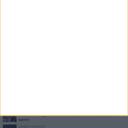
PIÙ LETTI QUESTA SETTIMANA
VENERDÌ 7 AGOSTO
A S.Spirito il festival del parcheggio selvaggio sul lungomare
Cristoforo Colombo
GIOVEDÌ 6 AGOSTO
Città Metropolitana di Bari, riaperti i termini per diverse posizioni
lavorative
LUNEDÌ 3 AGOSTO
Continua la stagione dei mercati serali a Bari: il calendario di
agosto
LUNEDÌ 3 AGOSTO