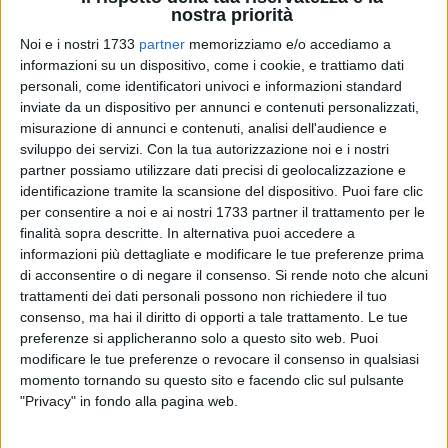
nostra priorità
Noi e i nostri 1733
partner
memorizziamo e/o accediamo a
1
informazioni su un dispositivo, come i cookie, e trattiamo dati
personali, come identificatori univoci e informazioni standard
inviate da un dispositivo per annunci e contenuti personalizzati,
misurazione di annunci e contenuti, analisi dell'audience e
Gli assessori ai Lavori pubblici, Giuseppe Galasso, e
sviluppo dei servizi.
Con la tua autorizzazione noi e i nostri
all'Urbanistica, Carla Tedesco, rendono noto che il ministero
partner possiamo utilizzare dati precisi di geolocalizzazione e
della Difesa ha acconsentito alla cessione delle due aree di
identificazione tramite la scansione del dispositivo. Puoi fare clic
pertinenza degli alloggi interni all'area della ex Caserma
per consentire a noi e ai nostri 1733 partner il trattamento per le
Rossani. Si tratta degli spazi laterali, estesi circa 470 metri
finalità sopra descritte. In alternativa puoi accedere a
informazioni più dettagliate e modificare le tue preferenze prima
quadrati, che si affacciano su via Giulio Petroni e che
di acconsentire o di negare il consenso.
Si rende noto che alcuni
saranno funzionali alla realizzazione dei percorsi del grande
trattamenti dei dati personali possono non richiedere il tuo
parco urbano pubblico che sorgerà all'interno dell'area.
consenso, ma hai il diritto di opporti a tale trattamento. Le tue
Pertanto, nei prossimi giorni si procederà con la stipula di un
preferenze si applicheranno solo a questo sito web. Puoi
contratto di permuta tra amministrazione comunale e
modificare le tue preferenze o revocare il consenso in qualsiasi
l'Agenzia del Demanio, che costituirà titolo per il
momento tornando su questo sito e facendo clic sul pulsante
trasferimento definitivo delle aree al Comune di Bari.
"Privacy" in fondo alla pagina web.