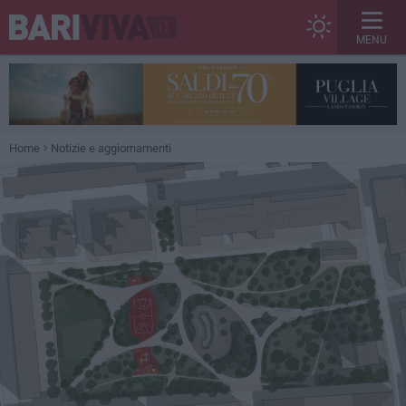
MENU
Home
Notizie e aggiornamenti