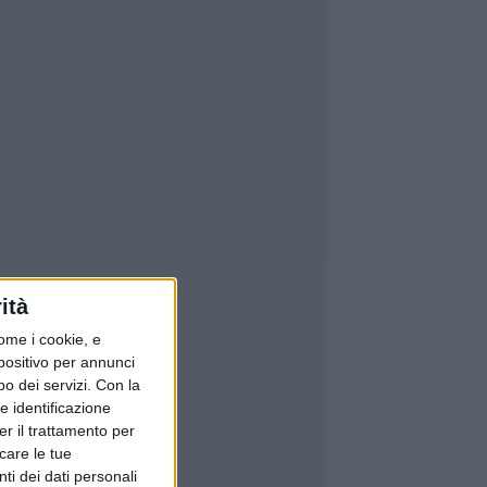
ità
ome i cookie, e
spositivo per annunci
o dei servizi.
Con la
e identificazione
er il trattamento per
icare le tue
ti dei dati personali