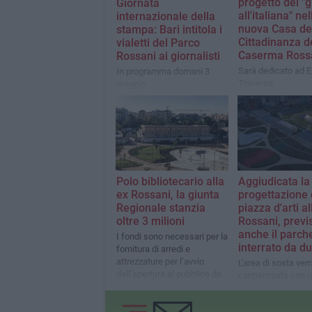
progetto del "g
Giornata
all'italiana" nel
internazionale della
nuova Casa de
stampa: Bari intitola i
Cittadinanza de
vialetti del Parco
Caserma Ross
Rossani ai giornalisti
Sarà dedicato ad E
In programma domani 3
Traversa
maggio
Polo bibliotecario alla
Aggiudicata la
ex Rossani, la giunta
progettazione 
Regionale stanzia
piazza d'arti al
oltre 3 milioni
Rossani, previ
anche il parch
I fondi sono necessari per la
interrato da du
fornitura di arredi e
attrezzature per l’avvio
L'area di sosta verr
dell’apertura al pubblico dei
cantierizzata con 
due plessi
stralcio funzionale
misura economica 