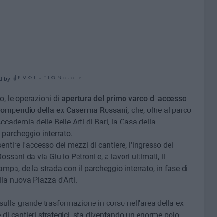
d by
, le operazioni di
apertura del primo varco di accesso
il compendio della ex Caserma Rossani,
che, oltre al parco
Accademia delle Belle Arti di Bari, la Casa della
o parcheggio interrato.
entire l'accesso dei mezzi di cantiere, l'ingresso dei
ssani da via Giulio Petroni e, a lavori ultimati, il
mpa, della strada con il parcheggio interrato, in fase di
lla nuova Piazza d'Arti.
sulla grande trasformazione in corso nell'area della ex
di cantieri strategici, sta diventando un enorme polo