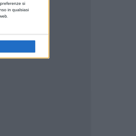
 preferenze si
nso in qualsiasi
 web.