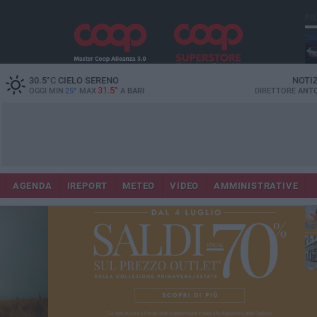
PI
Lec
30.5
°C
CIELO SERENO
NOTI
31.5°
OGGI MIN
25°
MAX
A
BARI
DIRETTORE
ANTO
AGENDA
IREPORT
METEO
VIDEO
AMMINISTRATIVE
ri
fuo