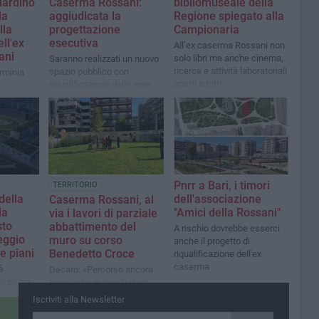
iardino
Caserma Rossani:
bibliomuseale della
la
aggiudicata la
Regione spiegato alla
lla
progettazione
Campionaria
ll'ex
esecutiva
All’ex caserma Rossani non
ani
solo libri ma anche cinema,
Saranno realizzati un nuovo
ricerca e attività laboratoriali
spazio pubblico con
rminia
aperti a tutti
riqualificazione delle aree
esterne ed un parcheggio
interrato
Pnrr a Bari, i timori
TERRITORIO
della
dell'associazione
Caserma Rossani, al
la
"Amici della Rossani"
via i lavori di parziale
sto
abbattimento del
A rischio dovrebbe esserci
eggio
muro su corso
anche il progetto di
e piani
Benedetto Croce
riqualificazione dell'ex
caserma
à
Decaro: «Percorso ancora
un primo
lungo, che in questi dieci
 nella
anni abbiamo tracciato e
Iscriviti alla Newsletter
di 18
che nel futuro spero torni