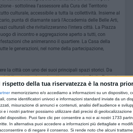
ione - sottolinea l'assessore alla Cura del Territorio
o culturale, accessibile a tutta la collettività. Insieme al
ecario, punta di diamante sarà l'Accademia delle Belle Arti,
zi culturali che rivitalizzeranno l'intera città. La Piazza
n luogo di incontro e aggregazione aperto a tutti, con
nifestazioni che animeranno il quartiere. La Casa della
 tutte le generazioni, nel nome della partecipazione,
ere la città con uno dei suoi principali spazi storici. Da
sibile a tutti coloro che attraversano via Giulio Petroni:
l rispetto della tua riservatezza è la nostra prior
 permeabile la ex Caserma, creando un'osmosi tra la
ende con gioia la rinascita dell'intero compendio".
artner
memorizziamo e/o accediamo a informazioni su un dispositivo, c
ali, come identificatori univoci e informazioni standard inviate da un di
 Caserma, infatti, iniziata con la realizzazione dell'Urban
zzati, misurazione di annunci e contenuti, analisi dell'audience e svilupp
i e i nostri partner possiamo utilizzare dati precisi di geolocalizzazione 
liotecario di prossima apertura, trova ora un ulteriore
del dispositivo. Puoi fare clic per consentire a noi e ai nostri 1733 partn
ede dell'Accademia delle Belle Arti, che sta sorgendo
critte. In alternativa puoi accedere a informazioni più dettagliate e modif
della ex Caserma. I tre fabbricati, ampi complessivamente
acconsentire o di negare il consenso.
Si rende noto che alcuni trattamen