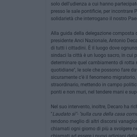
solo dell'udienza a cui hanno partecipato 
presso le sale pontificie, per incontrare
solidarietà che interrogano il nostro Pae
Alla guida della delegazione composta d
presidente Anci Nazionale, Antonio Decar
di tutti i cittadini. È il luogo dove ognu
sindaci la città è un luogo sacro, in cui
determinare quel cambiamento di rotta n
quotidiane", le sole che possono fare da
sicuramente c'è il fenomeno migratorio,
straordinario, mettendo in campo politich
ponti e non muri, nel tendere mani e sup
Nel suo intervento, inoltre, Decaro ha r
"
Laudato sì"- "sulla cura della casa com
rendono meglio di altri discorsi vanaglor
chiamati ogni giorno di più a svolgere ne
chiamati ad essere i nuovi artigiani dell