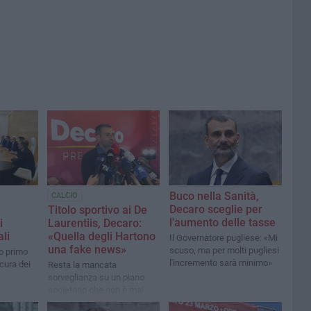
Buco nella Sanità,
CALCIO
Decaro sceglie per
Titolo sportivo ai De
l'aumento delle tasse
i
Laurentiis, Decaro:
ali
«Quella degli Hartono
Il Governatore pugliese: «Mi
una fake news»
scuso, ma per molti pugliesi
ro primo
l'incremento sarà minimo»
cura dei
Resta la mancata
sorveglianza su un piano
societario che non è mai
cresciuto nel tempo