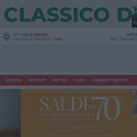
PI
Lec
37
°C
CIELO SERENO
NOTI
33.5°
OGGI MIN
24°
MAX
A
BARI
DIRETTORE
ANTO
AGENDA
IREPORT
METEO
VIDEO
AMMINISTRATIVE
ri
fuo