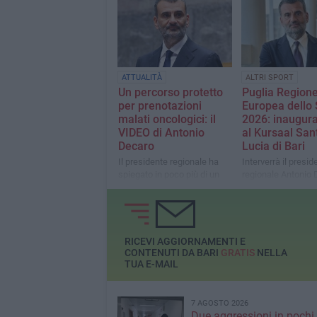
ATTUALITÀ
ALTRI SPORT
Un percorso protetto
Puglia Region
per prenotazioni
Europea dello 
malati oncologici: il
2026: inaugur
VIDEO di Antonio
al Kursaal San
Decaro
Lucia di Bari
Il presidente regionale ha
Interverrà il presid
spiegato in poco più di un
regionale Antonio
minuto cosa sta cercando di
fare
RICEVI AGGIORNAMENTI E
CONTENUTI DA BARI
GRATIS
NELLA
TUA E-MAIL
7 AGOSTO 2026
Due aggressioni in pochi 