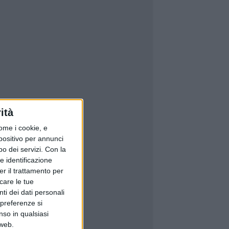
ità
ome i cookie, e
spositivo per annunci
o dei servizi.
Con la
e identificazione
er il trattamento per
icare le tue
ti dei dati personali
 preferenze si
nso in qualsiasi
 web.