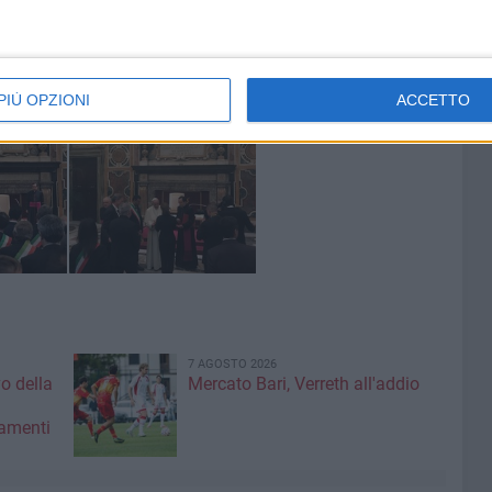
oli passi del grande viaggio verso il cambiamento –
avere paura. Spesso vorremmo tornare indietro.
PIÙ OPZIONI
ACCETTO
7 AGOSTO 2026
vo della
Mercato Bari, Verreth all'addio
amenti