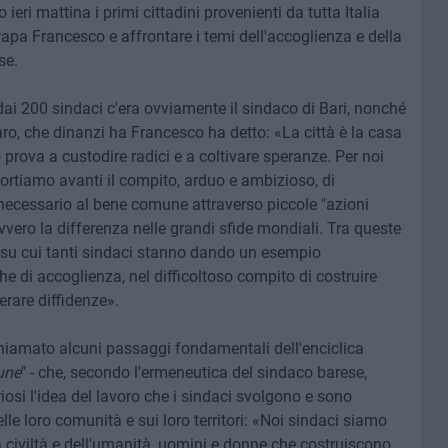
ieri mattina i primi cittadini provenienti da tutta Italia
 Papa Francesco e affrontare i temi dell'accoglienza e della
se.
ai 200 sindaci c'era ovviamente il sindaco di Bari, nonché
o, che dinanzi ha Francesco ha detto: «La città è la casa
no prova a custodire radici e a coltivare speranze. Per noi
 portiamo avanti il compito, arduo e ambizioso, di
ecessario al bene comune attraverso piccole "azioni
vvero la differenza nelle grandi sfide mondiali. Tra queste
 su cui tanti sindaci stanno dando un esempio
e di accoglienza, nel difficoltoso compito di costruire
erare diffidenze».
ichiamato alcuni passaggi fondamentali dell'enciclica
une
" - che, secondo l'ermeneutica del sindaco barese,
iosi l'idea del lavoro che i sindaci svolgono e sono
lle loro comunità e sui loro territori: «Noi sindaci siamo
a civiltà e dell'umanità, uomini e donne che costruiscono,