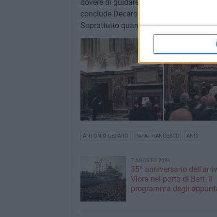
dovere di guidare e sostenere quei picc
conclude Decaro -. Spesso ci capita di 
Soprattutto quando ci sentiamo soli».
ANTONIO DECARO
PAPA FRANCESCO
ANCI
7 AGOSTO 2026
35^ anniversario dell’arri
Vlora nel porto di Bari: il
programma degli appunt