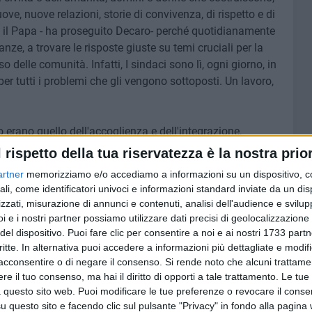
ve, nuove relazioni, storie di convivenza, di rispetto e di
iti il Papa - ha proseguito Decaro- perché quotidianamente
anze, a trovare le risposte giuste su temi cruciali per la
so delle comunità. Infatti, I sindaci sono lì, ogni giorno, in
per tutti i problemi che gli vengono sottoposti. Un lavoro,
ro erano quello dell'accoglienza e dell'integrazione,
lobale) che l'Italia vive con difficoltà e angoscia ma su
l rispetto della tua riservatezza è la nostra prior
mo a tutti. Il sindaco, infatti, ha proseguito nel suo
artner
memorizziamo e/o accediamo a informazioni su un dispositivo, c
rienza di accoglienza incondizionata di cui il capoluogo
ali, come identificatori univoci e informazioni standard inviate da un di
o della nave Vlora nel porto di Bari 26 anni fa. «Un Paese
zzati, misurazione di annunci e contenuti, analisi dell'audience e svilupp
porte alla speranza, è un Paese che genera vita e che
i e i nostri partner possiamo utilizzare dati precisi di geolocalizzazione 
 al futuro. Perché se l'egoismo, anche solo per calcolo
del dispositivo. Puoi fare clic per consentire a noi e ai nostri 1733 partn
 allora sì che dovremo temere per la tenuta morale e sociale
critte. In alternativa puoi accedere a informazioni più dettagliate e modif
acconsentire o di negare il consenso.
Si rende noto che alcuni trattamen
 colore, i sindaci lo sanno bene, non fanno differenze di
e il tuo consenso, ma hai il diritto di opporti a tale trattamento. Le tue
oinvolgere tutti noi, in qualsiasi fase della nostra vita.
 questo sito web. Puoi modificare le tue preferenze o revocare il conse
ra e da mare, e per tutti gli altri, noi sindaci abbiamo il
questo sito e facendo clic sul pulsante "Privacy" in fondo alla pagina