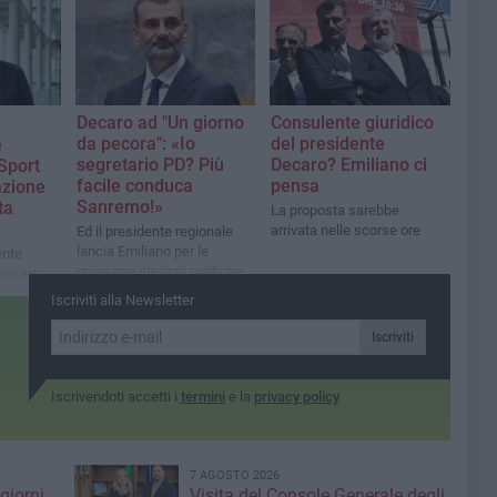
Decaro ad "Un giorno
Consulente giuridico
da pecora": «Io
del presidente
e
segretario PD? Più
Decaro? Emiliano ci
Sport
facile conduca
pensa
azione
Sanremo!»
ta
La proposta sarebbe
arrivata nelle scorse ore
Ed il presidente regionale
lancia Emiliano per le
ente
prossime elezioni politiche
 Decaro
Iscriviti alla Newsletter
Iscriviti
Iscrivendoti accetti i
termini
e la
privacy policy
7 AGOSTO 2026
giorni
Visita del Console Generale degli