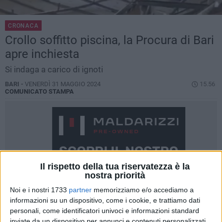
CRONACA
Crollo soffitto piscina, la Procura di Bari
apre inchiesta
Si indaga a carico di ignoti
BARI -
VENERDÌ 31 MAGGIO 2024
15.56
COMUNICATO STAMPA
Il rispetto della tua riservatezza è la
nostra priorità
Noi e i nostri 1733
partner
memorizziamo e/o accediamo a
informazioni su un dispositivo, come i cookie, e trattiamo dati
personali, come identificatori univoci e informazioni standard
inviate da un dispositivo per annunci e contenuti personalizzati,