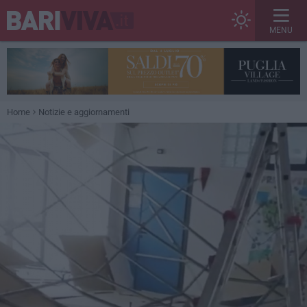
MENU
Home
Notizie e aggiornamenti