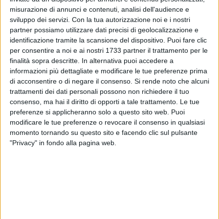
misurazione di annunci e contenuti, analisi dell'audience e
sviluppo dei servizi.
Con la tua autorizzazione noi e i nostri
1
partner possiamo utilizzare dati precisi di geolocalizzazione e
identificazione tramite la scansione del dispositivo. Puoi fare clic
per consentire a noi e ai nostri 1733 partner il trattamento per le
finalità sopra descritte. In alternativa puoi accedere a
La Procura della Repubblica di Bari ha aperto un fascicolo di
informazioni più dettagliate e modificare le tue preferenze prima
inchiesta per fare chiarezza su quanto accaduto nel
di acconsentire o di negare il consenso.
Si rende noto che alcuni
pomeriggio di ieri, 30 maggio, nella piscina dell'impianto
trattamenti dei dati personali possono non richiedere il tuo
consenso, ma hai il diritto di opporti a tale trattamento. Le tue
Energy Live di via Lioce, al quartiere Poggiofranco, dove una
preferenze si applicheranno solo a questo sito web. Puoi
parte della controsoffittatura è crollata ferendo tre persone,
modificare le tue preferenze o revocare il consenso in qualsiasi
tra cui due minori.
momento tornando su questo sito e facendo clic sul pulsante
Al momento si indaga per crollo colposo a carico di ignoti.
"Privacy" in fondo alla pagina web.
La struttura è stata sequestrata. Le indagini sono affidate
alla Polizia con il supporto dei Vigili del Fuoco che stanno
effettuando accertamenti tecnici. Le condizioni dei feriti non
sono preoccupanti. La più grave dei tre è l'istruttrice di nuoto
di 34 anni che ha riportato un trauma dorsale e a una gamba