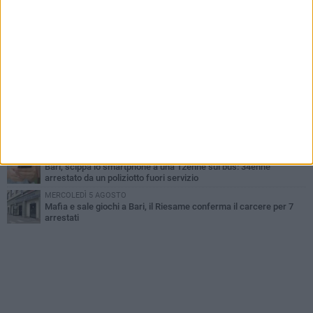
UEFA Euro 2032, formalizzata la disponibilità dello Stadio San
Nicola. Leccese: «Bari è pronta»
LUNEDÌ 3 AGOSTO
Continua la stagione dei mercati serali a Bari: il calendario di
agosto
LUNEDÌ 3 AGOSTO
"Le Due Bari", un programma diffuso nei Municipi: tutti gli eventi
della settimana
LUNEDÌ 3 AGOSTO
Cambiamenti climatici e salute: il Policlinico di Bari in prima linea
nella ricerca
MERCOLEDÌ 5 AGOSTO
Bari, scippa lo smartphone a una 12enne sul bus: 34enne
arrestato da un poliziotto fuori servizio
MERCOLEDÌ 5 AGOSTO
Mafia e sale giochi a Bari, il Riesame conferma il carcere per 7
arrestati