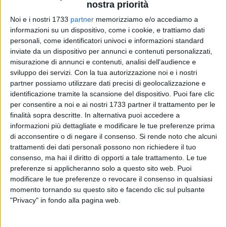
nostra priorità
Noi e i nostri 1733
partner
memorizziamo e/o accediamo a
informazioni su un dispositivo, come i cookie, e trattiamo dati
personali, come identificatori univoci e informazioni standard
inviate da un dispositivo per annunci e contenuti personalizzati,
1
A cura di
misurazione di annunci e contenuti, analisi dell'audience e
ELGA MONTANI
sviluppo dei servizi.
Con la tua autorizzazione noi e i nostri
partner possiamo utilizzare dati precisi di geolocalizzazione e
identificazione tramite la scansione del dispositivo. Puoi fare clic
per consentire a noi e ai nostri 1733 partner il trattamento per le
Il settore automotive a Bari sta vivendo un periodo molto
finalità sopra descritte. In alternativa puoi accedere a
difficile. Tante le vertenze, tra le quali ricordiamo quelle che
informazioni più dettagliate e modificare le tue preferenze prima
riguardano aziende come Bosch (dove lavorano circa 1.600
di acconsentire o di negare il consenso.
Si rende noto che alcuni
persone e gli ammortizzatori sociali scadranno nel 2025) e
trattamenti dei dati personali possono non richiedere il tuo
consenso, ma hai il diritto di opporti a tale trattamento. Le tue
Marelli.
preferenze si applicheranno solo a questo sito web. Puoi
modificare le tue preferenze o revocare il consenso in qualsiasi
Il discorso è stato al centro del congresso regionale UglM
momento tornando su questo sito e facendo clic sul pulsante
tenutosi ieri a Bari e a cui ha partecipato il segretario
"Privacy" in fondo alla pagina web.
nazionale Ugl Metalmeccanici, Antonio Spera. «Il momento è
molto complesso e complicato e le ultime dichiarazioni dei