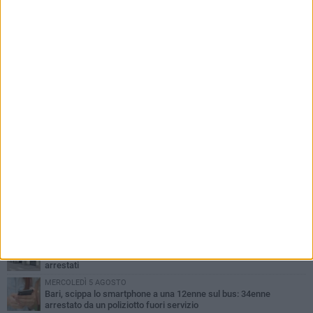
PIÙ LETTI QUESTA SETTIMANA
GIOVEDÌ 6 AGOSTO
Città Metropolitana di Bari, riaperti i termini per diverse posizioni
lavorative
VENERDÌ 7 AGOSTO
A S.Spirito il festival del parcheggio selvaggio sul lungomare
Cristoforo Colombo
MERCOLEDÌ 5 AGOSTO
Mafia e sale giochi a Bari, il Riesame conferma il carcere per 7
arrestati
MERCOLEDÌ 5 AGOSTO
Bari, scippa lo smartphone a una 12enne sul bus: 34enne
arrestato da un poliziotto fuori servizio