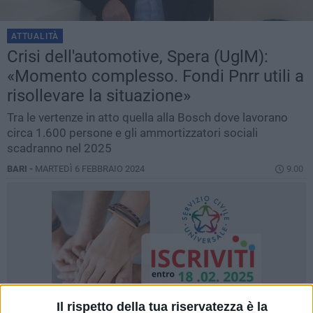
ATTUALITÀ
Crisi dell'automotive, Spera (UglM):
«Momento complesso. Fondi Pnrr utili a
risollevare la situazione»
Tra le vertenze in atto quella alla Bosch dove lavorano
circa 1.600 persone e gli ammortizzatori sociali
scadranno nel 2025
BARI -
MARTEDÌ 6 FEBBRAIO 2024
9.00
Il rispetto della tua riservatezza è la