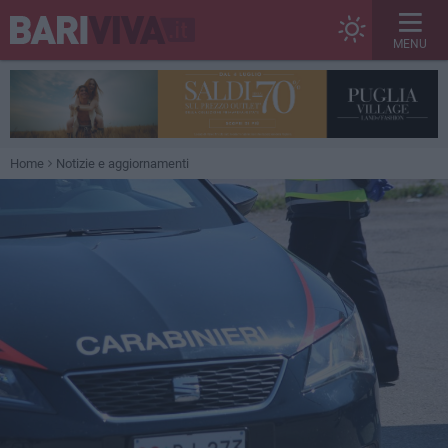
MENU
Home
Notizie e aggiornamenti