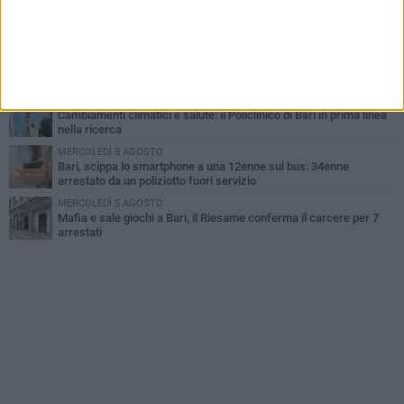
Continua la stagione dei mercati serali a Bari: il calendario di
agosto
LUNEDÌ 3 AGOSTO
"Le Due Bari", un programma diffuso nei Municipi: tutti gli eventi
della settimana
LUNEDÌ 3 AGOSTO
Cambiamenti climatici e salute: il Policlinico di Bari in prima linea
nella ricerca
MERCOLEDÌ 5 AGOSTO
Bari, scippa lo smartphone a una 12enne sul bus: 34enne
arrestato da un poliziotto fuori servizio
MERCOLEDÌ 5 AGOSTO
Mafia e sale giochi a Bari, il Riesame conferma il carcere per 7
arrestati