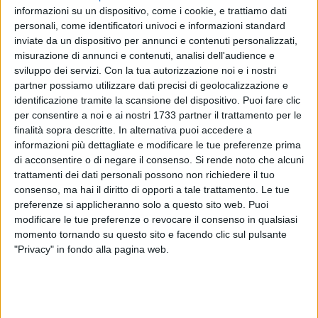
informazioni su un dispositivo, come i cookie, e trattiamo dati
personali, come identificatori univoci e informazioni standard
inviate da un dispositivo per annunci e contenuti personalizzati,
misurazione di annunci e contenuti, analisi dell'audience e
sviluppo dei servizi.
Con la tua autorizzazione noi e i nostri
partner possiamo utilizzare dati precisi di geolocalizzazione e
identificazione tramite la scansione del dispositivo. Puoi fare clic
per consentire a noi e ai nostri 1733 partner il trattamento per le
I Carabinieri della Sezione Radiomobile del Comando
finalità sopra descritte. In alternativa puoi accedere a
Provinciale di Bari hanno tratto in
arresto un 26enne
,
informazioni più dettagliate e modificare le tue preferenze prima
italiano, per i reati (fatte salve le valutazioni successive con
di acconsentire o di negare il consenso.
Si rende noto che alcuni
il contributo della difesa) di
fuga e resistenza a Pubblico
trattamenti dei dati personali possono non richiedere il tuo
Ufficiale
. L'episodio, è avvenuto questa notte, quando una
consenso, ma hai il diritto di opporti a tale trattamento. Le tue
pattuglia del Radiomobile, durante un servizio di controllo
preferenze si applicheranno solo a questo sito web. Puoi
del territorio, ha intimato l'alt al conducente di
modificare le tue preferenze o revocare il consenso in qualsiasi
momento tornando su questo sito e facendo clic sul pulsante
un'autovettura.
"Privacy" in fondo alla pagina web.
Quest'ultimo, al fine di
sottrarsi al controllo
, non
ottemperava a quanto indicato dai militari dandosi a
precipitosa fuga, prima di essere definitamente raggiunto