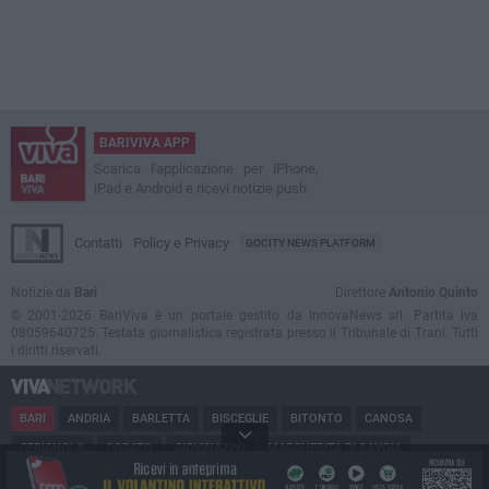
BARIVIVA APP
Scarica l'applicazione per iPhone,
iPad e Android e ricevi notizie push
Contatti
Policy e Privacy
GOCITY NEWS PLATFORM
Notizie da
Bari
Direttore
Antonio Quinto
© 2001-2026 BariViva è un portale gestito da InnovaNews srl. Partita iva
08059640725. Testata giornalistica registrata presso il Tribunale di Trani. Tutti
i diritti riservati.
BARI
ANDRIA
BARLETTA
BISCEGLIE
BITONTO
CANOSA
CERIGNOLA
CORATO
GIOVINAZZO
MARGHERITA DI SAVOIA
MINERVINO
MODUGNO
MOLFETTA
PUGLIA
RUVO