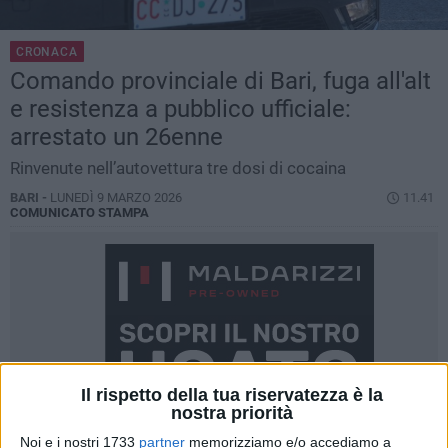
CRONACA
Comando provinciale di Bari, fuga all'alt
e resistenza a pubblico ufficiale:
arrestato un 26enne
Rinvenute nell’autovettura tre dosi di cocaina
BARI -
LUNEDÌ 9 MARZO 2026
11.41
COMUNICATO STAMPA
Il rispetto della tua riservatezza è la
nostra priorità
Noi e i nostri 1733
partner
memorizziamo e/o accediamo a