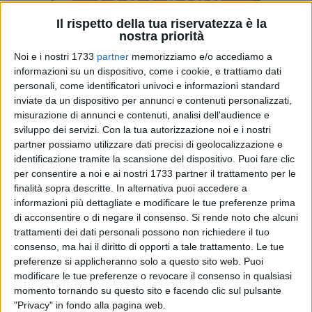
Il rispetto della tua riservatezza è la
nostra priorità
Noi e i nostri 1733
partner
memorizziamo e/o accediamo a
1
informazioni su un dispositivo, come i cookie, e trattiamo dati
personali, come identificatori univoci e informazioni standard
inviate da un dispositivo per annunci e contenuti personalizzati,
misurazione di annunci e contenuti, analisi dell'audience e
Il cesto enogastronomico si conferma il regalo di Natale più
sviluppo dei servizi.
Con la tua autorizzazione noi e i nostri
utile e apprezzato dalle famiglie pugliesi, tanto che circa una
partner possiamo utilizzare dati precisi di geolocalizzazione e
famiglia su quattro (27%) lo sceglie per le feste perché
identificazione tramite la scansione del dispositivo. Puoi fare clic
unisce qualità, tradizione e concretezza. È quanto emerge da
per consentire a noi e ai nostri 1733 partner il trattamento per le
un'indagine di Coldiretti Puglia condotta nei mercati
finalità sopra descritte. In alternativa puoi accedere a
contadini di Campagna Amica alla vigilia dell'ultimo
informazioni più dettagliate e modificare le tue preferenze prima
weekend prima di Natale, nel pieno della corsa agli acquisti,
di acconsentire o di negare il consenso.
Si rende noto che alcuni
trattamenti dei dati personali possono non richiedere il tuo
con una spesa media di circa 40 euro a famiglia.
consenso, ma hai il diritto di opporti a tale trattamento. Le tue
preferenze si applicheranno solo a questo sito web. Puoi
Proprio perché considerato un dono "che serve davvero" e
modificare le tue preferenze o revocare il consenso in qualsiasi
che porta in tavola prodotti buoni, sani e 100% italiani,
momento tornando su questo sito e facendo clic sul pulsante
domani sabato 20 dicembre il Natale entra nel vivo nei
"Privacy" in fondo alla pagina web.