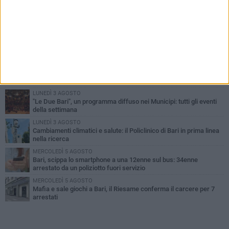
PIÙ LETTI QUESTA SETTIMANA
LUNEDÌ 3 AGOSTO
UEFA Euro 2032, formalizzata la disponibilità dello Stadio San
Nicola. Leccese: «Bari è pronta»
LUNEDÌ 3 AGOSTO
Continua la stagione dei mercati serali a Bari: il calendario di
agosto
LUNEDÌ 3 AGOSTO
"Le Due Bari", un programma diffuso nei Municipi: tutti gli eventi
della settimana
LUNEDÌ 3 AGOSTO
Cambiamenti climatici e salute: il Policlinico di Bari in prima linea
nella ricerca
MERCOLEDÌ 5 AGOSTO
Bari, scippa lo smartphone a una 12enne sul bus: 34enne
arrestato da un poliziotto fuori servizio
MERCOLEDÌ 5 AGOSTO
Mafia e sale giochi a Bari, il Riesame conferma il carcere per 7
arrestati