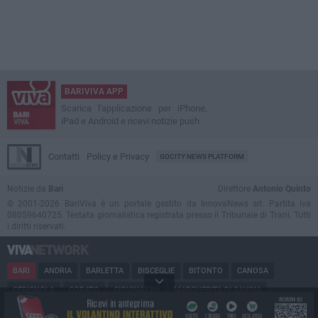
BARIVIVA APP
Scarica l'applicazione per iPhone,
iPad e Android e ricevi notizie push
Contatti
Policy e Privacy
GOCITY NEWS PLATFORM
Notizie da
Bari
Direttore
Antonio Quinto
© 2001-2026 BariViva è un portale gestito da InnovaNews srl. Partita iva
08059640725. Testata giornalistica registrata presso il Tribunale di Trani. Tutti
i diritti riservati.
BARI
ANDRIA
BARLETTA
BISCEGLIE
BITONTO
CANOSA
CERIGNOLA
CORATO
GIOVINAZZO
MARGHERITA DI SAVOIA
MINERVINO
MODUGNO
MOLFETTA
PUGLIA
RUVO