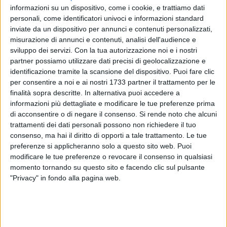
informazioni su un dispositivo, come i cookie, e trattiamo dati
personali, come identificatori univoci e informazioni standard
inviate da un dispositivo per annunci e contenuti personalizzati,
misurazione di annunci e contenuti, analisi dell'audience e
sviluppo dei servizi.
Con la tua autorizzazione noi e i nostri
partner possiamo utilizzare dati precisi di geolocalizzazione e
identificazione tramite la scansione del dispositivo. Puoi fare clic
per consentire a noi e ai nostri 1733 partner il trattamento per le
finalità sopra descritte. In alternativa puoi accedere a
Il sindaco metropolitano di Bari, Antonio Decaro, ha
informazioni più dettagliate e modificare le tue preferenze prima
incontrato ieri mattina i nuovi sindaci dei comuni di
di acconsentire o di negare il consenso.
Si rende noto che alcuni
Alberobello, Bitonto, Cassano delle Murge, Castellana Grotte,
trattamenti dei dati personali possono non richiedere il tuo
Giovinazzo, Gravina in Puglia, Polignano a Mare, Santeramo
consenso, ma hai il diritto di opporti a tale trattamento. Le tue
in Colle e Terlizzi eletti alle ultime elezioni amministrative.
preferenze si applicheranno solo a questo sito web. Puoi
modificare le tue preferenze o revocare il consenso in qualsiasi
momento tornando su questo sito e facendo clic sul pulsante
L'incontro è stato finalizzato ad avviare una collaborazione
"Privacy" in fondo alla pagina web.
istituzionale e a presentare l'attività di pianificazione
strategica della Città metropolitana fondata su un modello
di governance condiviso e policentrico e sulla valorizzazione
delle specificità dei 41 Comuni metropolitani.