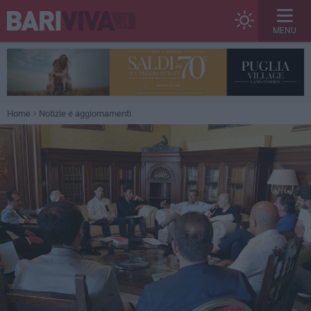
MENU
Home
Notizie e aggiornamenti