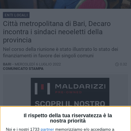
ENTI LOCALI
Città metropolitana di Bari, Decaro
incontra i sindaci neoeletti della
provincia
Nel corso della riunione è stato illustrato lo stato dei
finanziamenti in favore dei singoli comuni
BARI -
MERCOLEDÌ 6 LUGLIO 2022
0.32
COMUNICATO STAMPA
Il rispetto della tua riservatezza è la
nostra priorità
Noi e i nostri 1733
partner
memorizziamo e/o accediamo a