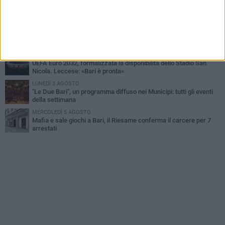
Città Metropolitana di Bari, riaperti i termini per diverse posizioni
lavorative
LUNEDÌ 3 AGOSTO
Continua la stagione dei mercati serali a Bari: il calendario di
agosto
LUNEDÌ 3 AGOSTO
UEFA Euro 2032, formalizzata la disponibilità dello Stadio San
Nicola. Leccese: «Bari è pronta»
LUNEDÌ 3 AGOSTO
"Le Due Bari", un programma diffuso nei Municipi: tutti gli eventi
della settimana
MERCOLEDÌ 5 AGOSTO
Mafia e sale giochi a Bari, il Riesame conferma il carcere per 7
arrestati