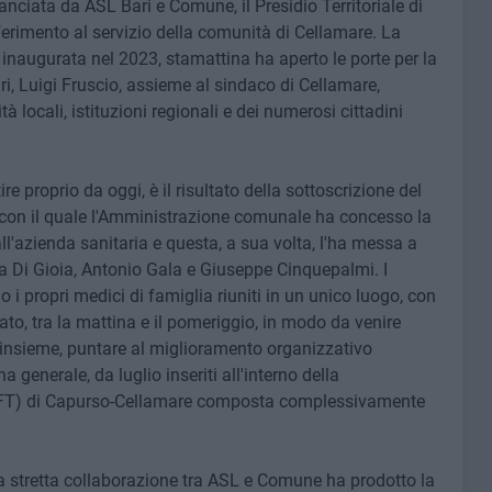
anciata da ASL Bari e Comune, il Presidio Territoriale di
ferimento al servizio della comunità di Cellamare. La
 e inaugurata nel 2023, stamattina ha aperto le porte per la
ari, Luigi Fruscio, assieme al sindaco di Cellamare,
à locali, istituzioni regionali e dei numerosi cittadini
ire proprio da oggi, è il risultato della sottoscrizione del
, con il quale l'Amministrazione comunale ha concesso la
l'azienda sanitaria e questa, a sua volta, l'ha messa a
a Di Gioia, Antonio Gala e Giuseppe Cinquepalmi. I
no i propri medici di famiglia riuniti in un unico luogo, con
abato, tra la mattina e il pomeriggio, in modo da venire
 insieme, puntare al miglioramento organizzativo
na generale, da luglio inseriti all'interno della
(AFT) di Capurso-Cellamare composta complessivamente
 «la stretta collaborazione tra ASL e Comune ha prodotto la