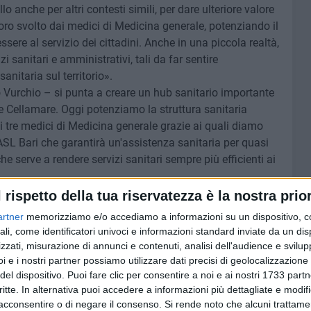
 anche per altri contesti simili, per dare ulteriore valore
lavoro svolto dai medici di Medicina generale, potenziando il
essere al servizio dei cittadini. Anche in una piccola realtà,
zi sanitari e amministrativi, tali da far sentire
nitaria sul territorio».
 Vurchio – si punta a creare un hub sanitario importante
 Cellamare. Oggi potenziamo la struttura sanitaria
 di tre medici di Medicina generale grazie ai quali diamo
 ASL Bari che garantirà un'assistenza sanitaria per quasi
che serve a rendere servizi sanitari sempre più efficienti ai
l rispetto della tua riservatezza è la nostra prior
riale, inoltre, va ad integrarsi con quelle già garantite dal
artner
memorizziamo e/o accediamo a informazioni su un dispositivo, c
to socio sanitario: centro vaccinazioni, centro prelievi e
ali, come identificatori univoci e informazioni standard inviate da un di
). A disposizione della cittadinanza ci sono 270 metri
zzati, misurazione di annunci e contenuti, analisi dell'audience e svilupp
iano terra, di facile accesso anche per le persone con
i e i nostri partner possiamo utilizzare dati precisi di geolocalizzazione 
una zona d'ingresso ampia, servizi e spazi adeguati per
del dispositivo. Puoi fare clic per consentire a noi e ai nostri 1733 partn
critte. In alternativa puoi accedere a informazioni più dettagliate e modif
acconsentire o di negare il consenso.
Si rende noto che alcuni trattamen