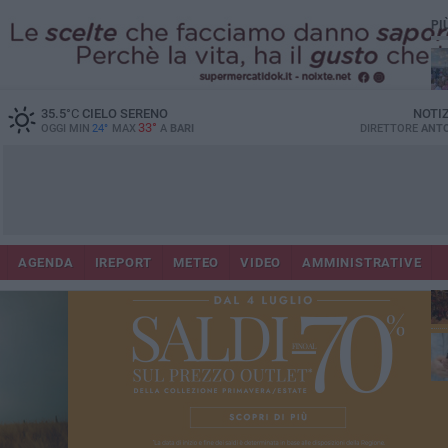
PI
35.5
°C
CIELO SERENO
NOTI
33°
OGGI MIN
24°
MAX
A
BARI
DIRETTORE
ANTO
Lec
Co
AGENDA
IREPORT
METEO
VIDEO
AMMINISTRATIVE
fuo