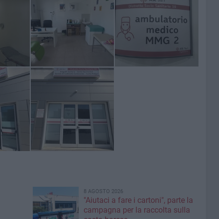
8 AGOSTO 2026
"Aiutaci a fare i cartoni", parte la
campagna per la raccolta sulla