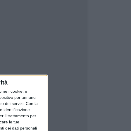
ità
ome i cookie, e
spositivo per annunci
o dei servizi.
Con la
e identificazione
er il trattamento per
icare le tue
ti dei dati personali