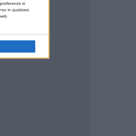
 preferenze si
nso in qualsiasi
 web.