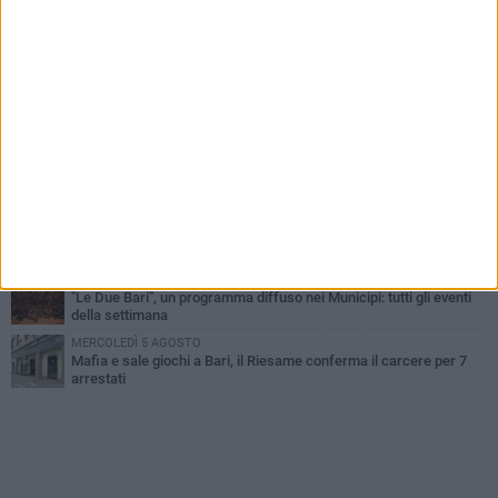
VENERDÌ 7 AGOSTO
A S.Spirito il festival del parcheggio selvaggio sul lungomare
Cristoforo Colombo
GIOVEDÌ 6 AGOSTO
Città Metropolitana di Bari, riaperti i termini per diverse posizioni
lavorative
LUNEDÌ 3 AGOSTO
Continua la stagione dei mercati serali a Bari: il calendario di
agosto
LUNEDÌ 3 AGOSTO
UEFA Euro 2032, formalizzata la disponibilità dello Stadio San
Nicola. Leccese: «Bari è pronta»
LUNEDÌ 3 AGOSTO
"Le Due Bari", un programma diffuso nei Municipi: tutti gli eventi
della settimana
MERCOLEDÌ 5 AGOSTO
Mafia e sale giochi a Bari, il Riesame conferma il carcere per 7
arrestati