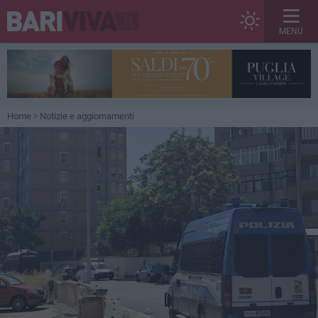
MENU
Home
Notizie e aggiornamenti