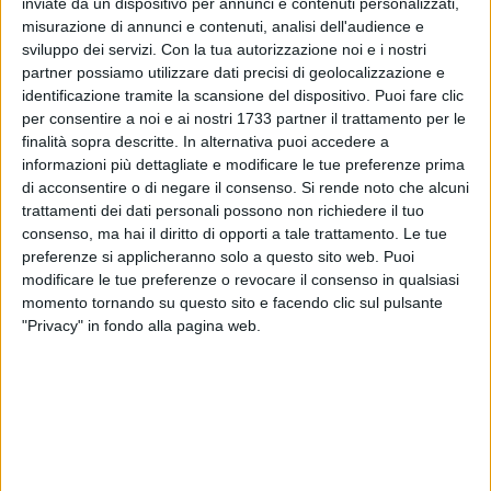
inviate da un dispositivo per annunci e contenuti personalizzati,
misurazione di annunci e contenuti, analisi dell'audience e
sviluppo dei servizi.
Con la tua autorizzazione noi e i nostri
partner possiamo utilizzare dati precisi di geolocalizzazione e
A cura di
identificazione tramite la scansione del dispositivo. Puoi fare clic
LA REDAZIONE
per consentire a noi e ai nostri 1733 partner il trattamento per le
finalità sopra descritte. In alternativa puoi accedere a
informazioni più dettagliate e modificare le tue preferenze prima
Continuano le operazioni di sgombero di case occupate
di acconsentire o di negare il consenso.
Si rende noto che alcuni
appartenenti al patrimonio di Arca Puglia centrale.
trattamenti dei dati personali possono non richiedere il tuo
consenso, ma hai il diritto di opporti a tale trattamento. Le tue
Questa mattina è, infatti, in corso una operazione di
preferenze si applicheranno solo a questo sito web. Puoi
modificare le tue preferenze o revocare il consenso in qualsiasi
sgombero di un alloggio occupato abusivamente a Japigia,
momento tornando su questo sito e facendo clic sul pulsante
in via Guglielmo Appulo 18.
"Privacy" in fondo alla pagina web.
Seguiranno aggiornamenti.
9 AGOSTO 2026
Controlli dei NAS nel Barese: una licenza
sospesa e 27mila prodotti sequestrati