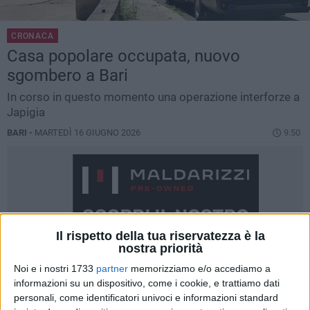
CRONACA
Casa popolare occupata, nuovo
sgombero a Bari
In corso in questo momento una operazione interforze a
Japigia
BARI -
MARTEDÌ 16 GIUGNO 2026
9.50
Il rispetto della tua riservatezza è la
nostra priorità
Noi e i nostri 1733
partner
memorizziamo e/o accediamo a
informazioni su un dispositivo, come i cookie, e trattiamo dati
personali, come identificatori univoci e informazioni standard