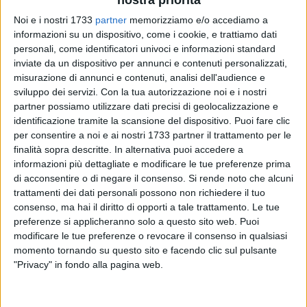
nostra priorità
Noi e i nostri 1733
partner
memorizziamo e/o accediamo a
informazioni su un dispositivo, come i cookie, e trattiamo dati
personali, come identificatori univoci e informazioni standard
inviate da un dispositivo per annunci e contenuti personalizzati,
31
misurazione di annunci e contenuti, analisi dell'audience e
sviluppo dei servizi.
Con la tua autorizzazione noi e i nostri
partner possiamo utilizzare dati precisi di geolocalizzazione e
identificazione tramite la scansione del dispositivo. Puoi fare clic
Riceviamo e pubblichiamo integralmente un comunicato
per consentire a noi e ai nostri 1733 partner il trattamento per le
stampa dell'ex presidente del consiglio comunale, Pasquale
finalità sopra descritte. In alternativa puoi accedere a
Di Rella, che di fronte agli ultimi avvenimenti accaduti
informazioni più dettagliate e modificare le tue preferenze prima
durante i due consigli comunali monotematici chiede che il
di acconsentire o di negare il consenso.
Si rende noto che alcuni
consiglio venga sciolto e di andare a nuove elezioni.
trattamenti dei dati personali possono non richiedere il tuo
consenso, ma hai il diritto di opporti a tale trattamento. Le tue
preferenze si applicheranno solo a questo sito web. Puoi
«Le due ultime sedute del Consiglio Comunale - convocate
modificare le tue preferenze o revocare il consenso in qualsiasi
per discutere e deliberare in merito al NO all'inceneritore nel
momento tornando su questo sito e facendo clic sul pulsante
quartiere San Paolo e al NO al trasferimento dei Palazzi di
"Privacy" in fondo alla pagina web.
Giustizia dal quartiere Libertà - hanno dimostrato l'assoluta
incapacità, sia del Sindaco Decaro che del centrodestra, di
produrre risultati concreti per i cittadini. Tra regole non