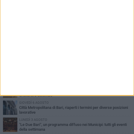
PIÙ LETTI QUESTA SETTIMANA
LUNEDÌ 3 AGOSTO
Continua la stagione dei mercati serali a Bari: il calendario di
agosto
LUNEDÌ 3 AGOSTO
UEFA Euro 2032, formalizzata la disponibilità dello Stadio San
Nicola. Leccese: «Bari è pronta»
VENERDÌ 7 AGOSTO
A S.Spirito il festival del parcheggio selvaggio sul lungomare
Cristoforo Colombo
GIOVEDÌ 6 AGOSTO
Città Metropolitana di Bari, riaperti i termini per diverse posizioni
lavorative
LUNEDÌ 3 AGOSTO
"Le Due Bari", un programma diffuso nei Municipi: tutti gli eventi
della settimana