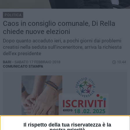
POLITICA
Caos in consiglio comunale, Di Rella
chiede nuove elezioni
Dopo quanto accaduto ieri, a pochi giorni dai problemi
creatisi nella seduta sull'inceneritore, arriva la richiesta
dell'ex presidente
BARI -
SABATO 17 FEBBRAIO 2018
10.44
COMUNICATO STAMPA
Il rispetto della tua riservatezza è la