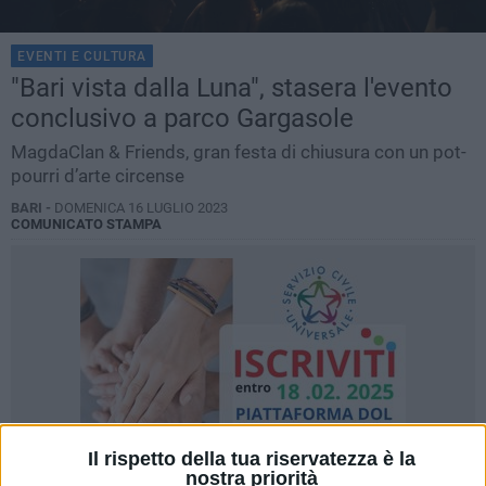
EVENTI E CULTURA
"Bari vista dalla Luna", stasera l'evento
conclusivo a parco Gargasole
MagdaClan & Friends, gran festa di chiusura con un pot-
pourri d’arte circense
BARI -
DOMENICA 16 LUGLIO 2023
COMUNICATO STAMPA
Il rispetto della tua riservatezza è la
nostra priorità