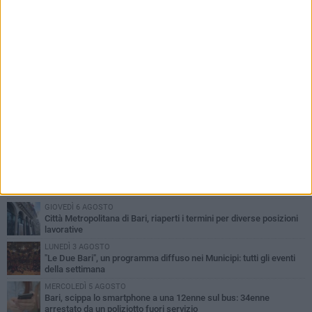
PIÙ LETTI QUESTA SETTIMANA
LUNEDÌ 3 AGOSTO
Continua la stagione dei mercati serali a Bari: il calendario di
agosto
LUNEDÌ 3 AGOSTO
UEFA Euro 2032, formalizzata la disponibilità dello Stadio San
Nicola. Leccese: «Bari è pronta»
VENERDÌ 7 AGOSTO
A S.Spirito il festival del parcheggio selvaggio sul lungomare
Cristoforo Colombo
GIOVEDÌ 6 AGOSTO
Città Metropolitana di Bari, riaperti i termini per diverse posizioni
lavorative
LUNEDÌ 3 AGOSTO
"Le Due Bari", un programma diffuso nei Municipi: tutti gli eventi
della settimana
MERCOLEDÌ 5 AGOSTO
Bari, scippa lo smartphone a una 12enne sul bus: 34enne
arrestato da un poliziotto fuori servizio