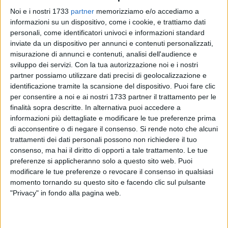
Noi e i nostri 1733
partner
memorizziamo e/o accediamo a
informazioni su un dispositivo, come i cookie, e trattiamo dati
personali, come identificatori univoci e informazioni standard
40
inviate da un dispositivo per annunci e contenuti personalizzati,
misurazione di annunci e contenuti, analisi dell'audience e
sviluppo dei servizi.
Con la tua autorizzazione noi e i nostri
partner possiamo utilizzare dati precisi di geolocalizzazione e
Gran festa di chiusura, domenica 16 luglio (ore 21.30), per
identificazione tramite la scansione del dispositivo. Puoi fare clic
«Bari Vista dalla Luna», la rassegna ideata da Carlo Bruni
per consentire a noi e ai nostri 1733 partner il trattamento per le
per l'associazione L'amoroso diretta da Gioacchino De
finalità sopra descritte. In alternativa puoi accedere a
Padova e inserita nel programma «Le due Bari» promosso
informazioni più dettagliate e modificare le tue preferenze prima
di acconsentire o di negare il consenso.
Si rende noto che alcuni
dall'amministrazione comunale. Il programma prevede uno
trattamenti dei dati personali possono non richiedere il tuo
spettacolo a sorpresa con MagdaClan & Friends sotto il
consenso, ma hai il diritto di opporti a tale trattamento. Le tue
tendone allestito nel parco Gargasole.
preferenze si applicheranno solo a questo sito web. Puoi
modificare le tue preferenze o revocare il consenso in qualsiasi
Ci saranno Davide De Bardi, Giulio Lanfranco, Margherita
momento tornando su questo sito e facendo clic sul pulsante
Mischitelli, Erika Bet­tin, Achille Zoni, Romina Concha Madrid,
"Privacy" in fondo alla pagina web.
Antonio Petitto e chissà quanti altri artisti a impreziosire
questo pot-pourri d'arte circense (e non solo). Quelli del