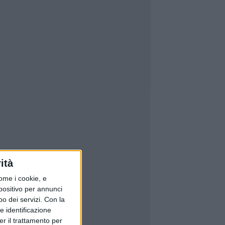
ità
ome i cookie, e
spositivo per annunci
o dei servizi.
Con la
e identificazione
er il trattamento per