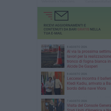
Veterinaria a Valenzano,
‘CambiarerottaBari
presente il rettore Roberto
non avremo una da
Bellotti
specifica in cui ve
erogate le borse di
noi continueremo a
RICEVI AGGIORNAMENTI E
CONTENUTI DA BARI
GRATIS
NELLA
TUA E-MAIL
8 AGOSTO 2026
Al via la prossima settim
lavori per la realizzazione
tronco di fogna bianca in
Alcide De Gasperi
8 AGOSTO 2026
Leccese incontra il baller
Kledi Kadiu, arrivato a Ba
bordo della nave Vlora
7 AGOSTO 2026
Visita del Console Genera
Stati Uniti d’America a Na