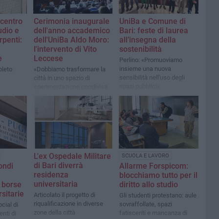
 centro
Cerimonia inaugurale
UniBa e Comune di
udio e
dell'anno accademico
Bari: feste di laurea
rpenti:
dell'UniBa Aldo Moro:
all’insegna della
l'intervento di Vito
sostenibilità
e
Leccese
Perlino: «Promuoviamo
insieme una nuova
leto
«Dobbiamo trasformare la
sensibilità nell'uso degli
città in uno spazio di
spazi pubblici»
sperimentazione condivisa
su mobilità, sostenibilità e
servizi digitali»
L'ex Ospedale Militare
SCUOLA E LAVORO
di Bari diverrà
ondi
Allarme Forspicom:
residenza
blocchiamo tutto per il
universitaria
 borse
diritto allo studio
rsitarie
Articolato il progetto di
Gli studenti protestano: aule
riqualificazione in diverse
sovraffollate, spazi
cial di
zone della città
fatiscenti e mancanza di
enti di