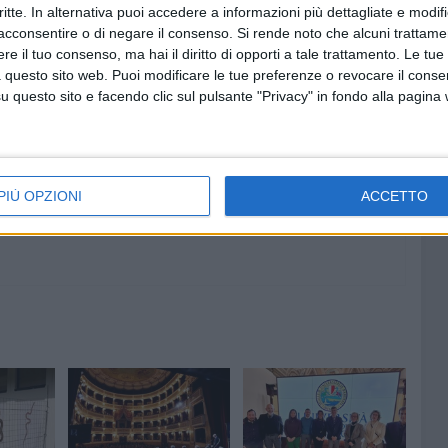
critte. In alternativa puoi accedere a informazioni più dettagliate e modif
acconsentire o di negare il consenso.
Si rende noto che alcuni trattamen
e il tuo consenso, ma hai il diritto di opporti a tale trattamento. Le tue
 questo sito web. Puoi modificare le tue preferenze o revocare il conse
8 AGOSTO 2026
questo sito e facendo clic sul pulsante "Privacy" in fondo alla pagina
"Aiutaci a fare i cartoni", parte la
campagna per la raccolta sulla
costa barese
PIÙ OPZIONI
ACCETTO