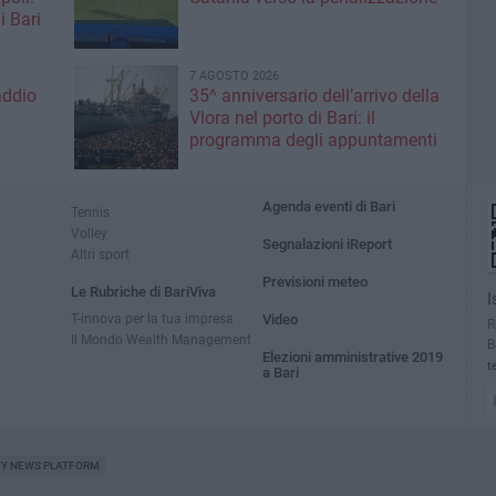
i Bari
7 AGOSTO 2026
addio
35^ anniversario dell’arrivo della
Vlora nel porto di Bari: il
programma degli appuntamenti
Agenda eventi di Bari
Tennis
Volley
Segnalazioni iReport
Altri sport
Previsioni meteo
Le Rubriche di BariViva
I
T-innova per la tua impresa
Video
R
Il Mondo Wealth Management
B
Elezioni amministrative 2019
t
a Bari
TY NEWS PLATFORM