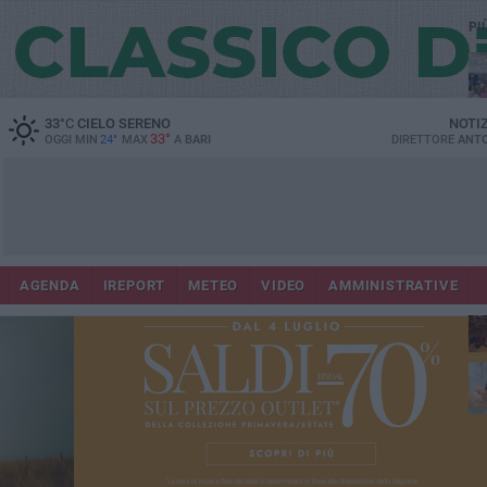
PI
33
°C
CIELO SERENO
NOTI
33°
OGGI MIN
24°
MAX
A
BARI
DIRETTORE
ANTO
Lec
Co
AGENDA
IREPORT
METEO
VIDEO
AMMINISTRATIVE
fuo