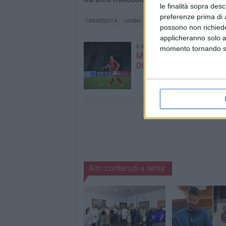
le finalità sopra des
preferenze prima di 
UNIVERSITÀ
UNIBA
possono non richieder
applicheranno solo a
8 AGOSTO 2026
momento tornando su 
Mercato in uscita, anche
Dickmann lascia Bari
Altri contenuti a tema