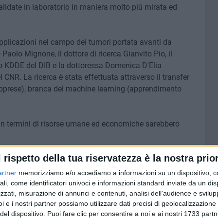
lidate in laboratorio in maniera molto più mirata ed
pplicazioni nel campo dei tumori portata avanti da
 Paolo Mignone, il dottore di ricerca Gianvito Pio, il
o KDDE del DIB e la dottoressa Domenica D'Elia
 CNR. La ricerca è stata effettuata attraverso il transfer
apprese), branca del machine learning (apprendimento
ti in termini di risorse umane ed economiche sarebbero
l rispetto della tua riservatezza è la nostra prior
o due - spiega Paolo Mignone - Innanzitutto, fornisce
one di pochi esempi di addestramento, e in secondo luogo è
artner
memorizziamo e/o accediamo a informazioni su un dispositivo, c
atte dalle reti di regolazione genica di altri organismi
ali, come identificatori univoci e informazioni standard inviate da un di
l futuro, ci aspettiamo che la crescente disponibilità di
zzati, misurazione di annunci e contenuti, analisi dell'audience e svilupp
i e i nostri partner possiamo utilizzare dati precisi di geolocalizzazione 
 scoperta di nuove correlazioni tra geni umani ma anche
del dispositivo. Puoi fare clic per consentire a noi e ai nostri 1733 partn
etto funzionamento delle cellule».