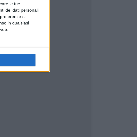
icare le tue
ti dei dati personali
 preferenze si
nso in qualsiasi
 web.