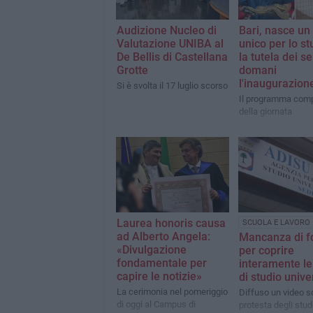
Audizione Nucleo di
Bari, nasce un
Valutazione UNIBA al
unico per lo st
De Bellis di Castellana
la tutela dei se
Grotte
domani
l'inaugurazion
Si è svolta il 17 luglio scorso
Il programma comp
della giornata
Laurea honoris causa
SCUOLA E LAVORO
ad Alberto Angela:
Mancanza di f
«Divulgazione
per coprire
fondamentale per
interamente le
capire le notizie»
di studio unive
La cerimonia nel pomeriggio
Diffuso un video so
di oggi al Campus di
protesta degli stud