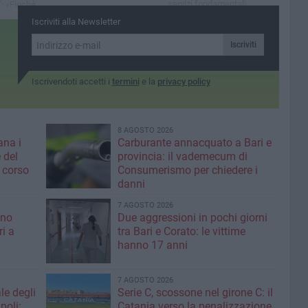
servizi fondamentali
’: «Finché
ta
Iscriviti alla Newsletter
rranno
 studio
Iscriviti
 lottare»
Iscrivendoti accetti i
termini
e la
privacy policy
8 AGOSTO 2026
ana i
Carburante annacquato a Bari e
 del
provincia: il vademecum di
 corso
Consumerismo per chiedere i
danni
7 AGOSTO 2026
ino
Due aggressioni in pochi giorni
ri a
tra Bari e Corato: le vittime
hanno 17 anni
7 AGOSTO 2026
le degli
Serie C, scossone nel girone C: il
poli:
Catania verso la penalizzazione