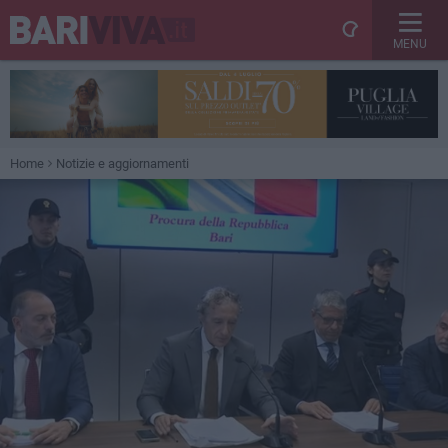
MENU
Home
Notizie e aggiornamenti