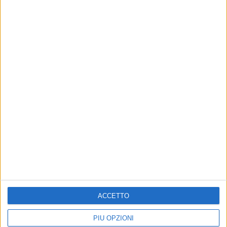
Altri contenuti a tema
ACCETTO
PIÙ OPZIONI
Chiesto giudizio immediato
Omicidio del 38enne indiano