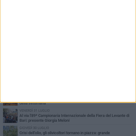
PIÙ LETTI QUESTA SETTIMANA
LUNEDÌ 3 AGOSTO
UEFA Euro 2032, formalizzata la disponibilità dello Stadio San
Nicola. Leccese: «Bari è pronta»
LUNEDÌ 3 AGOSTO
Continua la stagione dei mercati serali a Bari: il calendario di
agosto
LUNEDÌ 3 AGOSTO
"Le Due Bari", un programma diffuso nei Municipi: tutti gli eventi
della settimana
VENERDÌ 31 LUGLIO
Al via l'89ª Campionaria Internazionale della Fiera del Levante di
Bari: presente Giorgia Meloni
GIOVEDÌ 30 LUGLIO
Crisi dell’olio, gli olivicoltori tornano in piazza: grande