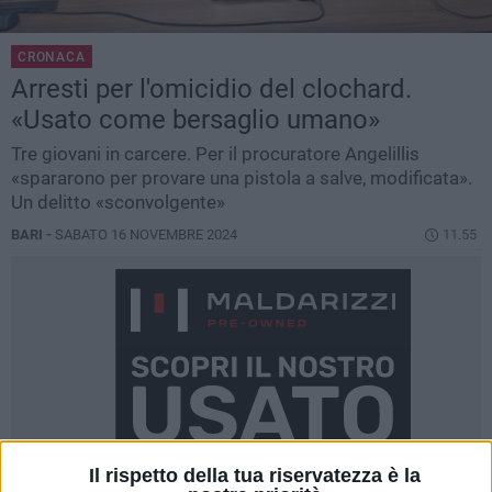
CRONACA
Arresti per l'omicidio del clochard.
«Usato come bersaglio umano»
Tre giovani in carcere. Per il procuratore Angelillis
«spararono per provare una pistola a salve, modificata».
Un delitto «sconvolgente»
BARI -
SABATO 16 NOVEMBRE 2024
11.55
Il rispetto della tua riservatezza è la