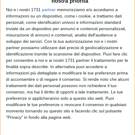
nostra priorità
Noi e i nostri 1731
partner
memorizziamo e/o accediamo a
informazioni su un dispositivo, come i cookie, e trattiamo dati
personali, come identificatori univoci e informazioni standard
1
A cura di
inviate da un dispositivo per annunci e contenuti personalizzati,
NICOLA MICCIONE
misurazione di annunci e contenuti, analisi dell'audience e
sviluppo dei servizi.
Con la tua autorizzazione noi e i nostri
partner possiamo utilizzare dati precisi di geolocalizzazione e
identificazione tramite la scansione del dispositivo. Puoi fare clic
«Hanno sparato contro un bersaglio umano per provare una
per consentire a noi e ai nostri 1731 partner il trattamento per le
pistola a salve, modificata», che avevano acquistato. Questa
finalità sopra descritte. In alternativa puoi accedere a
la spiegazione del procuratore aggiunto di Bari,
Ciro
informazioni più dettagliate e modificare le tue preferenze prima
Angelillis
, sull'omicidio del 38enne indiano
Singh Nardev
,
di acconsentire o di negare il consenso.
Si rende noto che alcuni
trattamenti dei dati personali possono non richiedere il tuo
ucciso con un colpo di pistola in un casolare di Ceglie del
consenso, ma hai il diritto di opporti a tale trattamento. Le tue
Campo la sera del 31 maggio.
preferenze si applicheranno solo a questo sito web. Puoi
modificare le tue preferenze o revocare il consenso in qualsiasi
Per l'omicidio, ieri mattina, sono stati arrestati tre giovani, il
momento tornando su questo sito e facendo clic sul pulsante
21enne
Paolo Natale Guglielmi
, un
18enne
(minorenne
"Privacy" in fondo alla pagina web.
all'epoca dei fatti) e un
17enne
, tutti inseriti in contesti
criminali e con precedenti di polizia, mentre altri tre, di 21