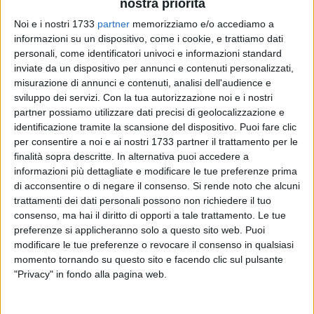
nostra priorità
Noi e i nostri 1733
partner
memorizziamo e/o accediamo a
informazioni su un dispositivo, come i cookie, e trattiamo dati
personali, come identificatori univoci e informazioni standard
A cura di
inviate da un dispositivo per annunci e contenuti personalizzati,
NICOLA MICCIONE
misurazione di annunci e contenuti, analisi dell'audience e
sviluppo dei servizi.
Con la tua autorizzazione noi e i nostri
partner possiamo utilizzare dati precisi di geolocalizzazione e
identificazione tramite la scansione del dispositivo. Puoi fare clic
Fra Bari e Bisceglie la tensione ormai si taglia col coltello.
per consentire a noi e ai nostri 1733 partner il trattamento per le
Sono stati giorni incandescenti, quelli appena passati. Al
finalità sopra descritte. In alternativa puoi accedere a
centro, vi sono armi e droga. Le indagini sugli omicidi di
informazioni più dettagliate e modificare le tue preferenze prima
Raffaele Capriati, ucciso a Torre a Mare, e
Filippo Scavo
,
di acconsentire o di negare il consenso.
Si rende noto che alcuni
freddato a Bisceglie, hanno condotto gli agenti della
trattamenti dei dati personali possono non richiedere il tuo
consenso, ma hai il diritto di opporti a tale trattamento. Le tue
Questura
al quartiere Ceglie del Campo.
preferenze si applicheranno solo a questo sito web. Puoi
modificare le tue preferenze o revocare il consenso in qualsiasi
Il nuovo colpo dei detective della Squadra Mobile è avvenuto
momento tornando su questo sito e facendo clic sul pulsante
mercoledì. Lui, un
34enne barese
, in apparenza un
"Privacy" in fondo alla pagina web.
insospettabile, incensurato e senza altri guai nel recente
passato con la giustizia, è finito in manette con le ipotesi di