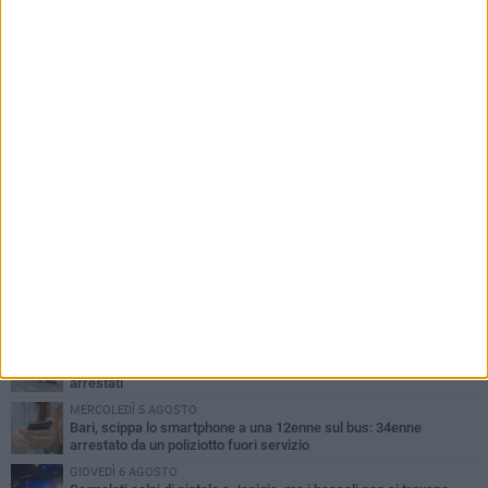
PIÙ LETTI QUESTA SETTIMANA
GIOVEDÌ 6 AGOSTO
Città Metropolitana di Bari, riaperti i termini per diverse posizioni
lavorative
VENERDÌ 7 AGOSTO
A S.Spirito il festival del parcheggio selvaggio sul lungomare
Cristoforo Colombo
MERCOLEDÌ 5 AGOSTO
Mafia e sale giochi a Bari, il Riesame conferma il carcere per 7
arrestati
MERCOLEDÌ 5 AGOSTO
Bari, scippa lo smartphone a una 12enne sul bus: 34enne
arrestato da un poliziotto fuori servizio
GIOVEDÌ 6 AGOSTO