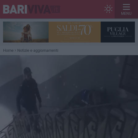
MENU
Home
Notizie e aggiornamenti