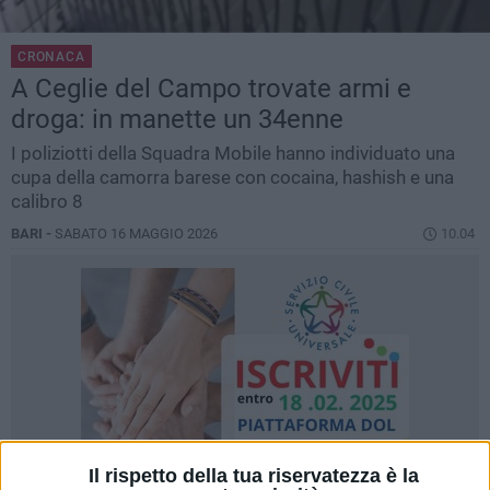
CRONACA
A Ceglie del Campo trovate armi e
droga: in manette un 34enne
I poliziotti della Squadra Mobile hanno individuato una
cupa della camorra barese con cocaina, hashish e una
calibro 8
BARI -
SABATO 16 MAGGIO 2026
10.04
Il rispetto della tua riservatezza è la