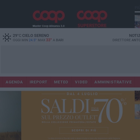
PI
29
°C
CIELO SERENO
NOTI
33°
OGGI MIN
24.5°
MAX
A
BARI
DIRETTORE
ANTO
Lec
Co
AGENDA
IREPORT
METEO
VIDEO
AMMINISTRATIVE
fuo