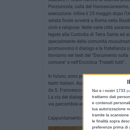
Porziuncola, culla del francescanesimo, 
esecuzione. Infine il 25 maggio dopo l'
serata finale avverrà a Roma nella Basili
civili e religiose. Nelle varie città saran
legate alla Custodia di Terra Santa ed ai 
specialmente della comunità musulmana. L
promuovono il dialogo e la fratellanza 
troviamo nei testi del "Documento sulla
comune" e nell'Enciclica "Fratelli tutti".
In futuro, sono previste esecuzioni del
I
teatri italiani. Auspichiamo che il mess
da S. Francesco nell'incontro col Sultano 
Noi e i nostri 1733
p
La via del dialogo, della tolleranza, dell
trattiamo dati person
e contenuti personali
via percorribile ed è la carta vincente per
tua autorizzazione no
tramite la scansione 
L'appuntamento è fissato alla Cattedrale
le finalità sopra des
preferenze prima di 