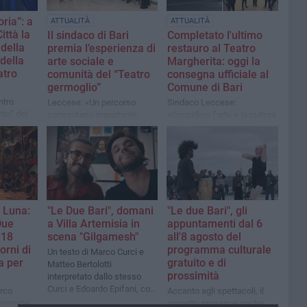
ria”: a
ATTUALITÀ
ATTUALITÀ
ittà la
Il sindaco di Bari
Completato l'ultimo
della
premia l’esperienza di
restauro al Teatro
della
arte sociale e
Margherita: oggi la
atro
comunità del “Teatro
consegna ufficiale al
germoglio”
Comune di Bari
ntro
Leccese: «Un percorso
Sindaco Leccese:
to” del
comunitario importante,
«Considero l’arte e la cultura
perché si realizza all'interno
prioritarie come fattori di
del Centro servizi per le
crescita di una comunità»
famiglie del quartiere San
Girolamo»
a Luna:
"Le Due Bari", domani
"Le due Bari", gli
Due
a Villa Artemisia in
appuntamenti dal 6
 18
scena "Gilgamesh"
all'8 agosto del
orni di
programma culturale
Un testo di Marco Curci e
a per
gratuito e di
Matteo Bertolotti
prossimità
interpretato dallo stesso
Curci e Edoardo Epifani, con
arco
Accanto agli spettacoli, il
la regia da Loris Leoci
proposte
progetto prosegue anche