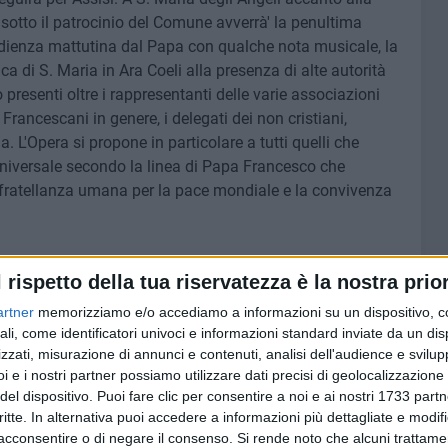
sotto il patrocinio del Comune avverrà' la penultima
Udienza mattutina dal Papa con qualche nota musicale, la
ca di S. Maria in Ara Coeli alla presenza di alte autorità
no presenti oltre i rappresentanti delle varie associazioni
Francescani in genere, i delegati dei non cristiani,
'Opera si propone in particolare a tutti quelli che
universale secondo la linea di Papa Francesco che
 fratellanza umana per la pace mondiale e la convivenza
l'Opera al Cairo, Damasco, Amman e di nuovo in alcuni
l rispetto della tua riservatezza è la nostra prior
aggio di pace e fratellanza lanciato a Damietta 800 anni fa
Malek al-Kamil arrivi fino agli estremi confini della terra.
artner
memorizziamo e/o accediamo a informazioni su un dispositivo, c
a fratellanza e della coesistenza pacifica è e rimane l'unica
ali, come identificatori univoci e informazioni standard inviate da un di
zzati, misurazione di annunci e contenuti, analisi dell'audience e svilupp
 il Libano, per il Medio Oriente e per tutto il mondo.
i e i nostri partner possiamo utilizzare dati precisi di geolocalizzazione 
del dispositivo. Puoi fare clic per consentire a noi e ai nostri 1733 partn
 di Bari, sabato 21 maggio 2022, ore 20.30.
critte. In alternativa puoi accedere a informazioni più dettagliate e modif
acconsentire o di negare il consenso.
Si rende noto che alcuni trattamen