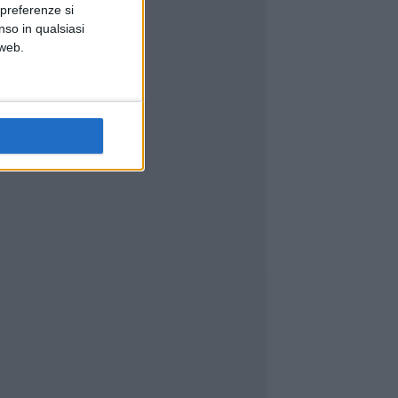
 preferenze si
nso in qualsiasi
 web.