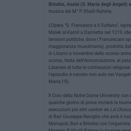
Brindisi, Assisi (S. Maria degli Angeli)
musica del M° P. Khalil Rahme.
L'Opera "S. Francesco e il Sultano", ispir
Malek al-Kamil a Damietta nel 1219, idea
tensioni politiche, dove i Francescani 
maggioranza musulmana), prodotta dalla
in Libano a novembre dello scorso anno
scorso, festa dell'Annunciazione, al pala
Libanesi di tutte le confessioni religios
l'episodio è narrato non solo nei Vangel
Maria,19).
Il Coro della Notre Dame University con i 
qualche giorno di prove inizierà la tourné
esecuzioni poi altri cantori de
LA Choru
di Bari Giuseppe Naviglio che avrà il ruo
Monopoli, Bari e Brindisi con l'organist
Maestro P. Khalil Rahme la tournee prose