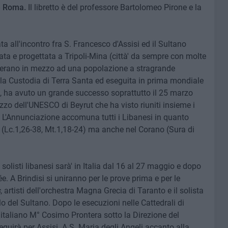
 e Roma.
Il libretto è del professore Bartolomeo Pirone e la
ata all'incontro fra S. Francesco d'Assisi ed il Sultano
ta e progettata a Tripoli-Mina (città' da sempre con molte
operano in mezzo ad una popolazione a stragrande
 Custodia di Terra Santa ed eseguita in prima mondiale
, ha avuto un grande successo soprattutto il 25 marzo
zzo dell'UNESCO di Beyrut che ha visto riuniti insieme i
e. L'Annunciazione accomuna tutti i Libanesi in quanto
i (Lc.1,26-38, Mt.1,18-24) ma anche nel Corano (Sura di
solisti libanesi sarà' in Italia dal 16 al 27 maggio e dopo
e. A Brindisi si uniranno per le prove prima e per le
s
, artisti dell'orchestra Magna Grecia di Taranto e il solista
lo del Sultano. Dopo le esecuzioni nelle Cattedrali di
a italiano M° Cosimo Prontera sotto la Direzione del
guirà per Assisi. A S. Maria degli Angeli accanto alla