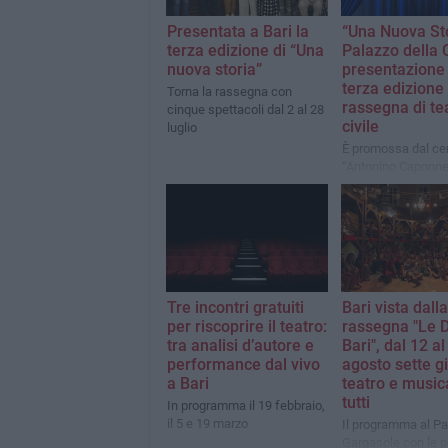
Presentata a Bari la
“Una Nuova Sto
terza edizione di “Una
Palazzo della C
nuova storia”
presentazione 
terza edizione 
Torna la rassegna con
rassegna di te
cinque spettacoli dal 2 al 28
civile
luglio
È promossa dal ce
“Antonino Caponnet
Municipio II
Tre incontri gratuiti
Bari vista dall
per riscoprire il teatro:
rassegna "Le 
tra analisi d’autore e
Bari", dal 12 al
performance dal vivo
agosto sette gi
a Bari
teatro e music
tutti
In programma il 19 febbraio,
il 5 e 19 marzo
Il programma al P
Gargasole con le 