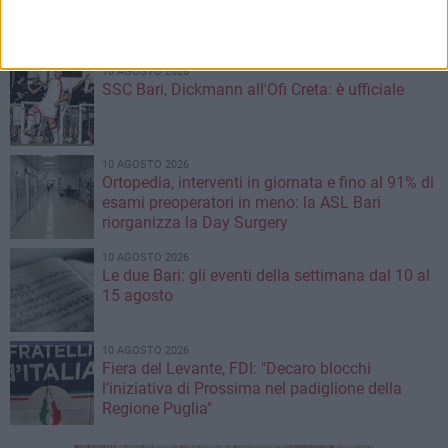
un’azione istituzionale immediata»
10 AGOSTO 2026
SSC Bari, Dickmann all'Ofi Creta: è ufficiale
10 AGOSTO 2026
Ortopedia, interventi in giornata e fino al 91% di
esami preoperatori in meno: la ASL Bari
riorganizza la Day Surgery
10 AGOSTO 2026
Le due Bari: gli eventi della settimana dal 10 al
15 agosto
10 AGOSTO 2026
Fiera del Levante, FDI: "Decaro blocchi
l’iniziativa di Prossima nel padiglione della
Regione Puglia"