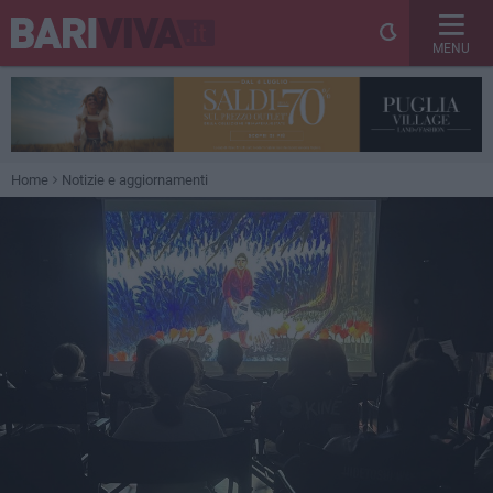
MENU
Home
Notizie e aggiornamenti