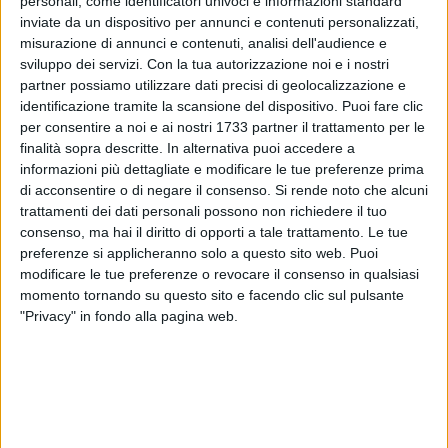
personali, come identificatori univoci e informazioni standard
sociali che coinvolgono la cittadinanza insieme a educatori,
inviate da un dispositivo per annunci e contenuti personalizzati,
artisti, operatori culturali e comunità locali. Sono 6 le
misurazione di annunci e contenuti, analisi dell'audience e
istituzioni scolastiche e i presidi educativi coinvolti, in 8
sviluppo dei servizi.
Con la tua autorizzazione noi e i nostri
quartieri dei 5 municipi della città di Bari.
partner possiamo utilizzare dati precisi di geolocalizzazione e
identificazione tramite la scansione del dispositivo. Puoi fare clic
L'obiettivo di Periferie Animate è andare oltre le frontiere
per consentire a noi e ai nostri 1733 partner il trattamento per le
finalità sopra descritte. In alternativa puoi accedere a
fisiche che separano il centro dalle periferie attraverso un
informazioni più dettagliate e modificare le tue preferenze prima
percorso diffuso e itinerante che porta l'educazione alle
di acconsentire o di negare il consenso.
Si rende noto che alcuni
immagini nei luoghi in cui spesso l'offerta culturale arriva
trattamenti dei dati personali possono non richiedere il tuo
con più fatica. Senza dimenticare le frontiere anche sociali,
consenso, ma hai il diritto di opporti a tale trattamento. Le tue
culturali, emotive, economiche che segnano le vite dei più
preferenze si applicheranno solo a questo sito web. Puoi
piccoli e delle comunità cittadine. il cinema d'animazione
modificare le tue preferenze o revocare il consenso in qualsiasi
porta a galla pregiudizi, paure, silenzi, disuguaglianze, ma
momento tornando su questo sito e facendo clic sul pulsante
"Privacy" in fondo alla pagina web.
anche desideri, immaginazione, possibilità di incontro.
L'animazione, con la sua libertà visiva e narrativa, permette
di dare forma a mondi interiori e sociali difficili da raccontare
con altri linguaggi. Ogni film diventa così un varco: un modo
per attraversare il limite, comprenderlo, trasformarlo e
ripensare gli spazi della città.