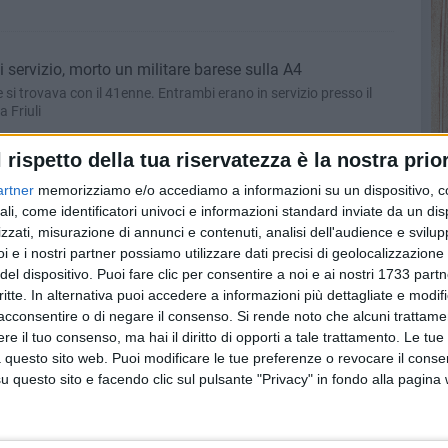
 servizio, morto un militare barese sulla A4
 si trovava con il 41enne. Entrambi erano in servizio presso il
 Friuli
l rispetto della tua riservatezza è la nostra prior
all'ex compagno che la perseguita
artner
memorizziamo e/o accediamo a informazioni su un dispositivo, c
alla donna diverse volte. Il ferimento è avvenuto in strada
ali, come identificatori univoci e informazioni standard inviate da un di
zzati, misurazione di annunci e contenuti, analisi dell'audience e svilupp
i e i nostri partner possiamo utilizzare dati precisi di geolocalizzazione 
del dispositivo. Puoi fare clic per consentire a noi e ai nostri 1733 partn
salvata dagli «Angeli Pelosi»
critte. In alternativa puoi accedere a informazioni più dettagliate e modif
a Scuola Cani Salvataggio Nautico
acconsentire o di negare il consenso.
Si rende noto che alcuni trattamen
e il tuo consenso, ma hai il diritto di opporti a tale trattamento. Le tue
 questo sito web. Puoi modificare le tue preferenze o revocare il conse
questo sito e facendo clic sul pulsante "Privacy" in fondo alla pagina
 contraffatti. Scatta il sequestro della Polizia Locale in
fuga abbandonando la merce sul posto