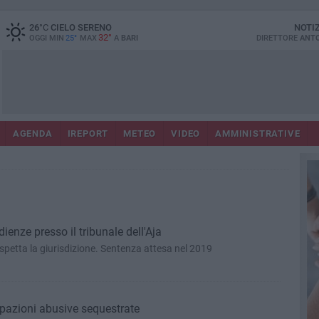
26
°C
CIELO SERENO
NOTI
32°
OGGI MIN
25°
MAX
A
BARI
DIRETTORE
ANTO
AGENDA
IREPORT
METEO
VIDEO
AMMINISTRATIVE
ienze presso il tribunale dell'Aja
 spetta la giurisdizione. Sentenza attesa nel 2019
pazioni abusive sequestrate