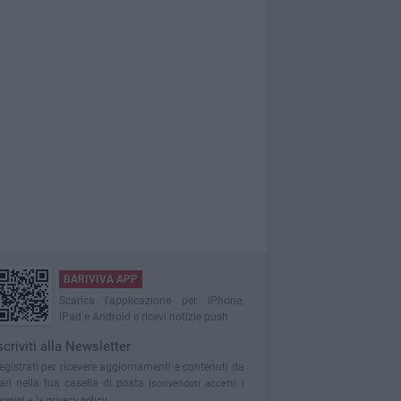
BARIVIVA APP
Scarica l'applicazione per iPhone,
iPad e Android e ricevi notizie push
scriviti alla Newsletter
egistrati per ricevere aggiornamenti e contenuti da
ari nella tua casella di posta
Iscrivendoti accetti i
ermini
e la
privacy policy