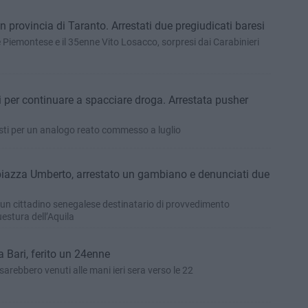
n provincia di Taranto. Arrestati due pregiudicati baresi
 Piemontese e il 35enne Vito Losacco, sorpresi dai Carabinieri
ri per continuare a spacciare droga. Arrestata pusher
esti per un analogo reato commesso a luglio
piazza Umberto, arrestato un gambiano e denunciati due
e un cittadino senegalese destinatario di provvedimento
estura dell’Aquila
 Bari, ferito un 24enne
arebbero venuti alle mani ieri sera verso le 22