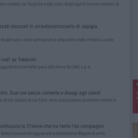
o rubato un furgone e alla vista degli agenti hanno tentato di
izzati stoccati in un'autocarrozzeria di Japigia.
 il locale sono stati sottoposti a sequestro dalla Polizia Locale
i nell' ex Telecom
aggiudicazione della gara alla Nova Re SiiQ s.p.a.
tro. Due ore senza corrente e disagi agli utenti
e
io di via Caduti di via Fani. Non si escludono problemi anche in
 costituisce la 31enne che ha ferito l'ex compagno
 lesioni personali aggravate e detenzione illegale di armi