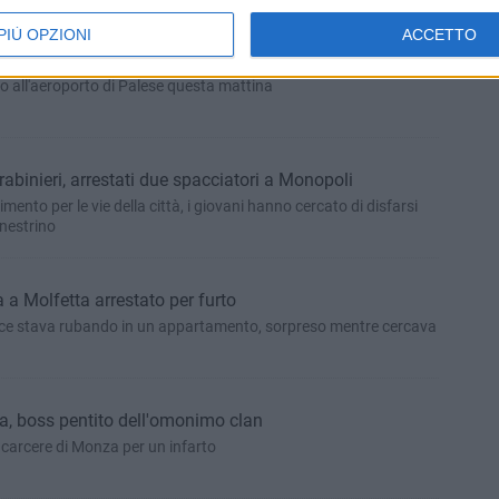
PIÙ OPZIONI
ACCETTO
i Trani coinvolti in un incidente a Corfù
to all'aeroporto di Palese questa mattina
rabinieri, arrestati due spacciatori a Monopoli
nto per le vie della città, i giovani hanno cercato di disfarsi
inestrino
a a Molfetta arrestato per furto
ce stava rubando in un appartamento, sorpreso mentre cercava
a, boss pentito dell'omonimo clan
 carcere di Monza per un infarto