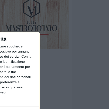
ità
ome i cookie, e
spositivo per annunci
o dei servizi.
Con la
e identificazione
er il trattamento per
icare le tue
ti dei dati personali
 preferenze si
nso in qualsiasi
 web.