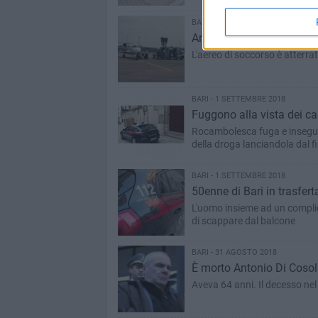
BARI - 1 SETTEMBRE 2018
Arrivati a Bari i giovani d
L'aereo di soccorso è atterra
BARI - 1 SETTEMBRE 2018
Fuggono alla vista dei ca
Rocambolesca fuga e inseguime
della droga lanciandola dal f
BARI - 1 SETTEMBRE 2018
50enne di Bari in trasfert
L'uomo insieme ad un compli
di scappare dal balcone
BARI - 31 AGOSTO 2018
È morto Antonio Di Cosol
Aveva 64 anni. Il decesso nel