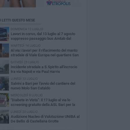
Ù LETTI QUESTO MESE
DOMENICA 12 LUGLIO
Lavori in corso, dal 13 luglio al 7 agosto
soppresso passaggio bus Amtab dal
itero di S.Spirito
MARTEDÌ 14 LUGLIO
A​l via i lavori per il rifacimento del manto
stradale di Viale Europa nel quartiere San
olo
GIOVEDÌ 23 LUGLIO
Incidente stradale a S.Spirito all'incrocio
tra via Napoli e via Paul Harris
LUNEDÌ 13 LUGLIO
Salvini a Bari per l'avvio del cantiere del
nuovo Molo San Cataldo
MERCOLEDÌ 8 LUGLIO
"Diabete in Vista”: il 17 luglio al via lo
screening gratuito della ASL Bari per la
inopatia diabetica
LUNEDÌ 20 LUGLIO
Audizione Nucleo di Valutazione UNIBA al
De Bellis di Castellana Grotte