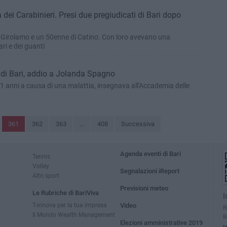
 dei Carabinieri. Presi due pregiudicati di Bari dopo
 Girolamo e un 50enne di Catino. Con loro avevano una
ari e dei guanti
 di Bari, addio a Jolanda Spagno
51 anni a causa di una malattia, insegnava all'Accademia delle
361
362
363
...
408
Successiva
Agenda eventi di Bari
Tennis
Volley
Segnalazioni iReport
Altri sport
Previsioni meteo
Le Rubriche di BariViva
I
T-innova per la tua impresa
Video
R
Il Mondo Wealth Management
B
Elezioni amministrative 2019
t