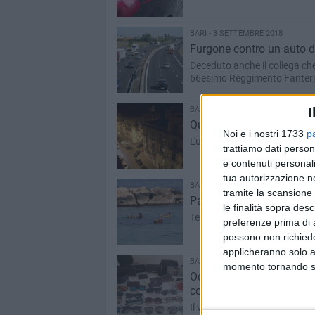
BARI - 3 SETTEMBRE 2018
Furgone contro un auto di
Deceduto anche il collega che
66esimo Reggimento Fanteria
I
BARI - 3 SETTEMBRE 2018
Quartiere Libertà, spara 
Noi e i nostri 1733
p
L'uomo era stato denunciato d
trattiamo dati person
e contenuti personali
tua autorizzazione no
BARI - 2 SETTEMBRE 2018
tramite la scansione 
Pane e Pomodoro, turista 
le finalità sopra des
Tempestivo l'intervento dell
preferenze prima di 
possono non richieder
applicheranno solo a
BARI - 2 SETTEMBRE 2018
momento tornando su 
Occhiali da sole e borselli
corso Cavour
Il venditore si è dato alla 