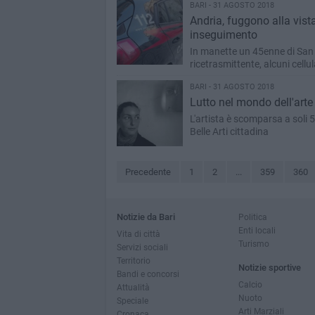
BARI - 31 AGOSTO 2018
Andria, fuggono alla vista
inseguimento
In manette un 45enne di San
ricetrasmittente, alcuni cellul
BARI - 31 AGOSTO 2018
Lutto nel mondo dell'arte
L'artista è scomparsa a soli 
Belle Arti cittadina
Precedente
1
2
...
359
360
Notizie da Bari
Politica
Enti locali
Vita di città
Turismo
Servizi sociali
Territorio
Notizie sportive
Bandi e concorsi
Calcio
Attualità
Nuoto
Speciale
Arti Marziali
Cronaca