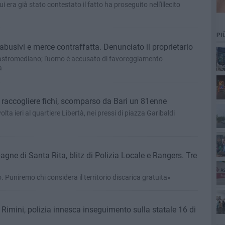
 era già stato contestato il fatto ha proseguito nell'illecito
PI
o abusivi e merce contraffatta. Denunciato il proprietario
a Castromediano; l'uomo è accusato di favoreggiamento
a
cim
Si allontana per andare a raccogliere fichi, scomparso da Bari un 81enne
Pa
olta ieri al quartiere Libertà, nei pressi di piazza Garibaldi
pagne di Santa Rita, blitz di Polizia Locale e Rangers. Tre
o. Puniremo chi considera il territorio discarica gratuita»
ret
a Rimini, polizia innesca inseguimento sulla statale 16 di