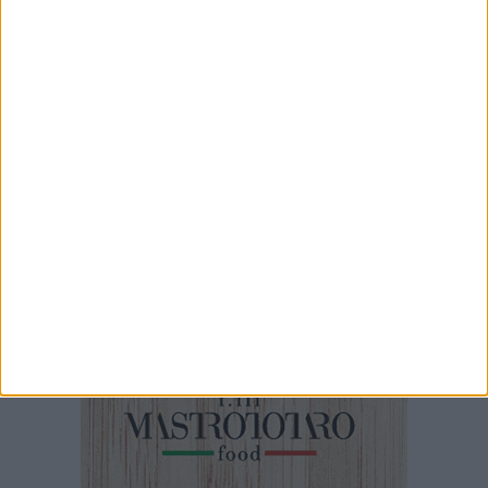
7 AGOSTO 2026
Leccese: "Guardiamo oltre il cantiere, stiamo
costruendo la via Manzoni di domani"
7 AGOSTO 2026
A S.Spirito il festival del parcheggio selvaggio
sul lungomare Cristoforo Colombo