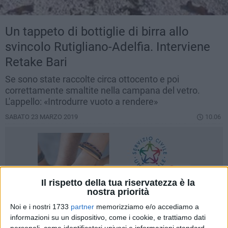
Un tappeto di bottiglie di birra allo
svincolo Rutigliano-Adelfia. Interviene
Retake Bari
Se sono state raccolte circa ottocento e poi
correttamente smaltite nella campana del vetro.
L'appello: «Introdurre vuoto a rendere»
SABATO 23 MARZO 2019
10.06
Il rispetto della tua riservatezza è la
nostra priorità
Noi e i nostri 1733
partner
memorizziamo e/o accediamo a
informazioni su un dispositivo, come i cookie, e trattiamo dati
personali, come identificatori univoci e informazioni standard