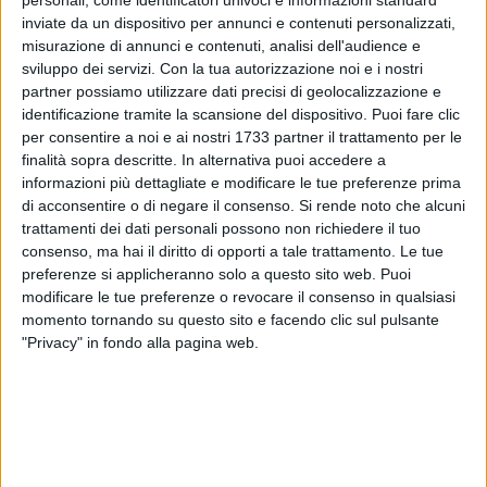
inviate da un dispositivo per annunci e contenuti personalizzati,
misurazione di annunci e contenuti, analisi dell'audience e
sviluppo dei servizi.
Con la tua autorizzazione noi e i nostri
partner possiamo utilizzare dati precisi di geolocalizzazione e
identificazione tramite la scansione del dispositivo. Puoi fare clic
20
per consentire a noi e ai nostri 1733 partner il trattamento per le
finalità sopra descritte. In alternativa puoi accedere a
informazioni più dettagliate e modificare le tue preferenze prima
di acconsentire o di negare il consenso.
Si rende noto che alcuni
trattamenti dei dati personali possono non richiedere il tuo
consenso, ma hai il diritto di opporti a tale trattamento. Le tue
Una distesa infinita di bottiglie di birra, sedimentate in anni e
preferenze si applicheranno solo a questo sito web. Puoi
anni di lanci dai finestrini delle auto in corsa. Questo lo
modificare le tue preferenze o revocare il consenso in qualsiasi
momento tornando su questo sito e facendo clic sul pulsante
scenario tratteggiato da Retake Bari allo svincolo della
"Privacy" in fondo alla pagina web.
Statale 100 per Rutigliano-Adelfia-Valenzano.
I volontari, armati di sacchi per i rifiuti e buona volontà
dosati in parti eguali, ne hanno contate circa ottocento
durante le operazioni di raccolta. Le bottiglie di birra sono
poi state correttamente conferite nella campana del vetro.