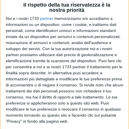
Il rispetto della tua riservatezza è la
nostra priorità
45
Noi e i nostri 1733
partner
memorizziamo e/o accediamo a
informazioni su un dispositivo, come i cookie, e trattiamo dati
personali, come identificatori univoci e informazioni standard
inviate da un dispositivo per annunci e contenuti personalizzati,
misurazione di annunci e contenuti, analisi dell'audience e
sviluppo dei servizi.
Con la tua autorizzazione noi e i nostri
La fontana di corso Cavour emette getti d'acqua anomali e
partner possiamo utilizzare dati precisi di geolocalizzazione e
incontrollati, allagando il marciapiede circostante e
identificazione tramite la scansione del dispositivo. Puoi fare clic
rendendolo, di fatto, inservibile. Siamo nella nuova piazzetta
per consentire a noi e ai nostri 1733 partner il trattamento per le
Cavour, realizzata e donata alla città dalla Banca Popolare di
finalità sopra descritte. In alternativa puoi accedere a
informazioni più dettagliate e modificare le tue preferenze prima
Bari, che lì ha la propria sede. A segnalare il fatto
di acconsentire o di negare il consenso.
Si rende noto che alcuni
l'associazione SOS Città: «Siamo sicuri di essere in centro?
trattamenti dei dati personali possono non richiedere il tuo
Perché in corso Cavour nessuno vede niente», scrivono.
consenso, ma hai il diritto di opporti a tale trattamento. Le tue
preferenze si applicheranno solo a questo sito web. Puoi
«È davvero un paradosso che in pieno centro, in una delle
modificare le tue preferenze o revocare il consenso in qualsiasi
principali strade della città di Bari, amministratori, assessori,
momento tornando su questo sito e facendo clic sul pulsante
consiglieri eccetera non abbiano visto nulla - tuona Danilo
"Privacy" in fondo alla pagina web.
Cancellaro, presidente di SOS Città. Ormai sembra che tutti