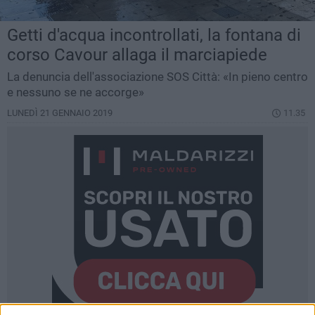
Getti d'acqua incontrollati, la fontana di
corso Cavour allaga il marciapiede
La denuncia dell'associazione SOS Città: «In pieno centro
e nessuno se ne accorge»
LUNEDÌ 21 GENNAIO 2019
11.35