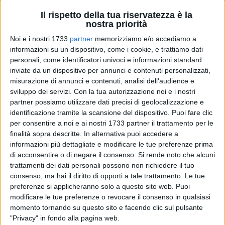
Il saggio di Eco gettava un sasso nello stagno delle strategie
Il rispetto della tua riservatezza è la
estetiche marxiste: la precoce notorietà del giovane
nostra priorità
intellettuale, la novità dell'impostazione, la vastità dei
Noi e i nostri 1733
partner
memorizziamo e/o accediamo a
riferimenti, l'introduzione di temi inediti, e la capacità di
informazioni su un dispositivo, come i cookie, e trattiamo dati
tenere insieme "alto" e "basso", nonché di spaziare in campi
personali, come identificatori univoci e informazioni standard
tra loro molto diversi – dalla musica di Celentano
inviate da un dispositivo per annunci e contenuti personalizzati,
all'antropologia di Lévi-Strauss – ne facevano
misurazione di annunci e contenuti, analisi dell'audience e
sviluppo dei servizi.
Con la tua autorizzazione noi e i nostri
immediatamente una provocazione feconda per la cultura di
partner possiamo utilizzare dati precisi di geolocalizzazione e
sinistra. Nel suo scritto
egli metteva spregiudicatamente al
identificazione tramite la scansione del dispositivo. Puoi fare clic
centro dell'analisi la società di massa, i suoi gusti, i suoi
per consentire a noi e ai nostri 1733 partner il trattamento per le
consumi, i suoi miti
. Il dibattito non si fece attendere,
finalità sopra descritte. In alternativa puoi accedere a
coinvolgendo in prima persona figure come la dirigente
informazioni più dettagliate e modificare le tue preferenze prima
comunista Rossana Rossanda, il filosofo Louis Althusser, il
di acconsentire o di negare il consenso.
Si rende noto che alcuni
poeta Edoardo Sanguineti. Il denso intervento, e la sua
trattamenti dei dati personali possono non richiedere il tuo
consenso, ma hai il diritto di opporti a tale trattamento. Le tue
intrinseca politicità, sembra però essere sfuggito in questi
preferenze si applicheranno solo a questo sito web. Puoi
decenni alla maggior parte della letteratura critica,
modificare le tue preferenze o revocare il consenso in qualsiasi
dimenticato o tuttalpiù rubricato nella storia del Gruppo 63.
momento tornando su questo sito e facendo clic sul pulsante
È invece qui riproposto, insieme ad una sua puntuale e
"Privacy" in fondo alla pagina web.
approfondita analisi critica, storica e semiologica condotta