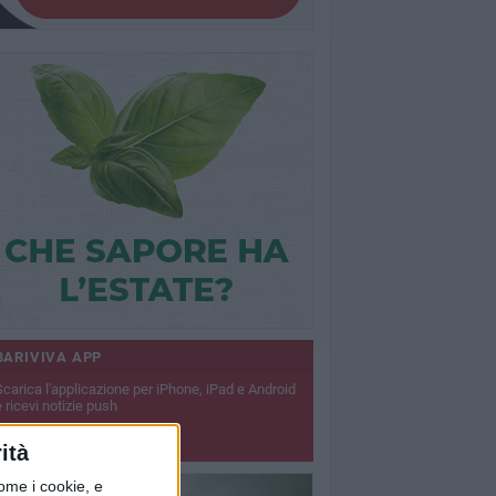
BARIVIVA APP
Scarica l'applicazione per iPhone, iPad e Android
 ricevi notizie push
SCARICA APP
ità
ome i cookie, e