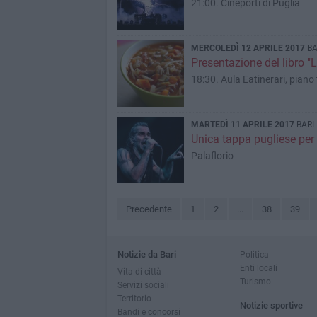
21:00. Cineporti di Puglia
MERCOLEDÌ 12 APRILE 2017
BA
Presentazione del libro "
18:30. Aula Eatinerari, piano 
MARTEDÌ 11 APRILE 2017
BARI
Unica tappa pugliese per i
Palaflorio
Precedente
1
2
...
38
39
Notizie da Bari
Politica
Enti locali
Vita di città
Turismo
Servizi sociali
Territorio
Notizie sportive
Bandi e concorsi