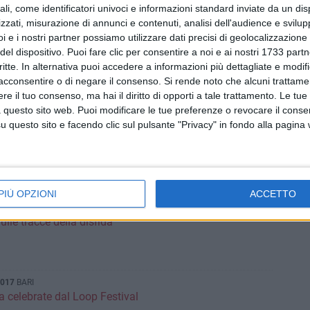
ali, come identificatori univoci e informazioni standard inviate da un di
alia, 112
zzati, misurazione di annunci e contenuti, analisi dell'audience e svilupp
i e i nostri partner possiamo utilizzare dati precisi di geolocalizzazione 
del dispositivo. Puoi fare clic per consentire a noi e ai nostri 1733 partn
critte. In alternativa puoi accedere a informazioni più dettagliate e modif
aratona digitale
acconsentire o di negare il consenso.
Si rende noto che alcuni trattamen
e il tuo consenso, ma hai il diritto di opporti a tale trattamento. Le tue
 questo sito web. Puoi modificare le tue preferenze o revocare il conse
questo sito e facendo clic sul pulsante "Privacy" in fondo alla pagina
na comunicazione non violenta
PIÙ OPZIONI
ACCETTO
ulle tracce della disfida"
2017
BARI
 celebrate dal Loop Festival