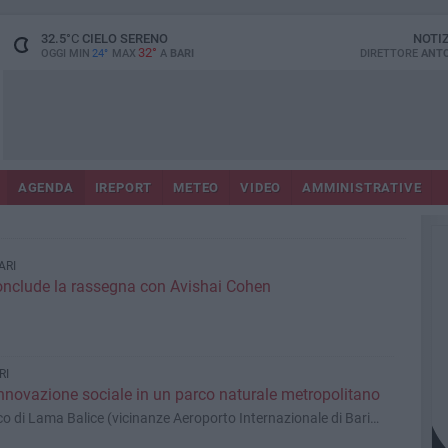
32.5
°C
CIELO SERENO
NOTI
32°
OGGI MIN
24°
MAX
A
BARI
DIRETTORE
ANTO
AGENDA
IREPORT
METEO
VIDEO
AMMINISTRATIVE
ARI
conclude la rassegna con Avishai Cohen
RI
nnovazione sociale in un parco naturale metropolitano
co di Lama Balice (vicinanze Aeroporto Internazionale di Bari