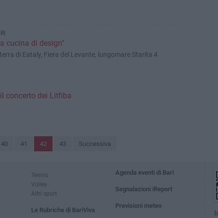
RI
La cucina di design"
terra di Eataly, Fiera del Levante, lungomare Starita 4
l concerto dei Litfiba
40
41
42
43
Successiva
Agenda eventi di Bari
Tennis
Volley
Segnalazioni iReport
Altri sport
Previsioni meteo
Le Rubriche di BariViva
I