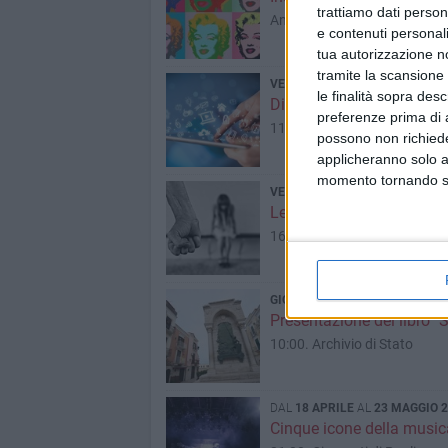
trattiamo dati person
AncheCinema Royal - Corso It
e contenuti personali
tua autorizzazione no
tramite la scansione 
VENERDÌ 21 APRILE 2017
BARI
le finalità sopra des
Digithon 2017, torna la m
preferenze prima di 
11:00. Politecnico di Bari
possono non richieder
applicheranno solo a
momento tornando su 
VENERDÌ 21 APRILE 2017
BARI
Le parole contano: per u
16:00
GIOVEDÌ 20 APRILE 2017
BARI
Presentazione del libro "S
10:00. Archivio di Stato
DAL
18 APRILE
AL
23 MAGGIO 
Cinque icone della musica