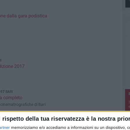
ione dalla gara podistica
I
dizione 2017
017
BARI
ma completo
e cinematrografiche di Bari
e
l rispetto della tua riservatezza è la nostra prior
artner
memorizziamo e/o accediamo a informazioni su un dispositivo, c
Visual Station