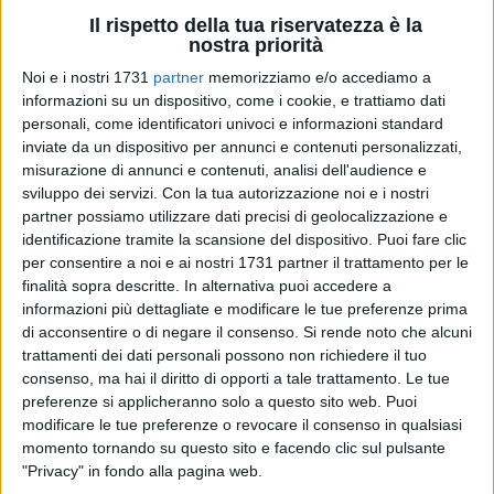
Il rispetto della tua riservatezza è la
nostra priorità
Noi e i nostri 1731
partner
memorizziamo e/o accediamo a
A cura di
informazioni su un dispositivo, come i cookie, e trattiamo dati
GIANLUCA BATTISTA
personali, come identificatori univoci e informazioni standard
inviate da un dispositivo per annunci e contenuti personalizzati,
misurazione di annunci e contenuti, analisi dell'audience e
Retrocessione in serie C amarissima, spaccatura netta città-
sviluppo dei servizi.
Con la tua autorizzazione noi e i nostri
istituzioni, sinistra che non rinnega la scelta di consegnare il
partner possiamo utilizzare dati precisi di geolocalizzazione e
titolo sportivo ma che di fatto lo rimpiange. Ed in questo
identificazione tramite la scansione del dispositivo. Puoi fare clic
bailamme seguito alla debacle del campo, le vicende del Bari
per consentire a noi e ai nostri 1731 partner il trattamento per le
finalità sopra descritte. In alternativa puoi accedere a
calcio appassionano anche la destra cittadina, per la verità
informazioni più dettagliate e modificare le tue preferenze prima
freddina in passato, quasi assente, talvolta per conflitti di
di acconsentire o di negare il consenso.
Si rende noto che alcuni
interesse di qualcuno, qualche altra volta per incapacità ad
trattamenti dei dati personali possono non richiedere il tuo
organizzare un'azione coordinata tra i partiti della coalizione.
consenso, ma hai il diritto di opporti a tale trattamento. Le tue
preferenze si applicheranno solo a questo sito web. Puoi
Da qualche settimana uno dei più attivi, anche sui canali
modificare le tue preferenze o revocare il consenso in qualsiasi
social, è
Fabio Romito
, consigliere leghista che scrive:
«La
momento tornando su questo sito e facendo clic sul pulsante
"Privacy" in fondo alla pagina web.
retrocessione è figlia di scelte sportive ed aziendali