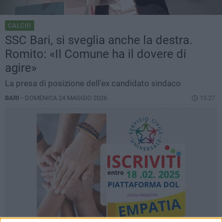
CALCIO
SSC Bari, si sveglia anche la destra.
Romito: «Il Comune ha il dovere di
agire»
La presa di posizione dell'ex candidato sindaco
BARI -
DOMENICA 24 MAGGIO 2026
15.27