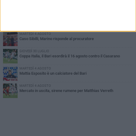
Franco Baresi non c'è più. Il cordoglio della SSC Bari
MARTEDÌ 4 AGOSTO
SSC Bari, scoppia definitivamente il caso Sibilli
MARTEDÌ 4 AGOSTO
Caso Sibilli, Marino risponde al procuratore
GIOVEDÌ 30 LUGLIO
Coppa Italia, il Bari esordirà il 16 agosto contro il Casarano
MARTEDÌ 4 AGOSTO
Mattia Esposito è un calciatore del Bari
MARTEDÌ 4 AGOSTO
Mercato in uscita, sirene rumene per Matthias Verreth