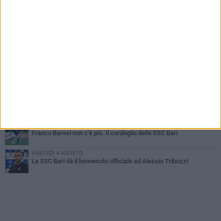
MARTEDÌ 4 AGOSTO
SSC Bari, scoppia definitivamente il caso Sibilli
MARTEDÌ 4 AGOSTO
Caso Sibilli, Marino risponde al procuratore
MARTEDÌ 4 AGOSTO
Mattia Esposito è un calciatore del Bari
MARTEDÌ 4 AGOSTO
Mercato in uscita, sirene rumene per Matthias Verreth
VENERDÌ 31 LUGLIO
Franco Baresi non c'è più. Il cordoglio della SSC Bari
MARTEDÌ 4 AGOSTO
La SSC Bari dà il benvenuto ufficiale ad Alessio Tribuzzi