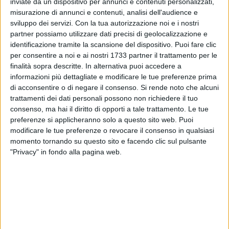
inviate da un dispositivo per annunci e contenuti personalizzati,
misurazione di annunci e contenuti, analisi dell'audience e
sviluppo dei servizi.
Con la tua autorizzazione noi e i nostri
2
A cura di
GIANLUCA BATTISTA
partner possiamo utilizzare dati precisi di geolocalizzazione e
identificazione tramite la scansione del dispositivo. Puoi fare clic
per consentire a noi e ai nostri 1733 partner il trattamento per le
finalità sopra descritte. In alternativa puoi accedere a
Il recupero della 34ma giornata di serie B, in programma
informazioni più dettagliate e modificare le tue preferenze prima
oggi, 21 aprile, e rinviato per la morte di Papa Francesco,
di acconsentire o di negare il consenso.
Si rende noto che alcuni
sarà recuperato il 13 maggio prossimo e diverrà, di fatto,
trattamenti dei dati personali possono non richiedere il tuo
l'ultima di campionato.
consenso, ma hai il diritto di opporti a tale trattamento. Le tue
preferenze si applicheranno solo a questo sito web. Puoi
Lo ha comunicato la Lega B. Bari impegnato a Bolzano,
modificare le tue preferenze o revocare il consenso in qualsiasi
dunque, dopo la trasferta di Cittadella.
momento tornando su questo sito e facendo clic sul pulsante
"Privacy" in fondo alla pagina web.
Slittano così le date di playoff e playout che saranno
riprogrammate nei prossimi giorni.
7 AGOSTO 2026
Due aggressioni in pochi giorni tra Bari e
Corato: le vittime hanno 17 anni