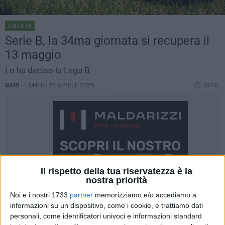
CALCIO
Serie B, la 34ma giornata si recupera il
13 maggio
Lo ha deciso la Lega B
BARI -
LUNEDÌ 21 APRILE 2025
20.16
Il rispetto della tua riservatezza è la
nostra priorità
Noi e i nostri 1733
partner
memorizziamo e/o accediamo a
informazioni su un dispositivo, come i cookie, e trattiamo dati
personali, come identificatori univoci e informazioni standard