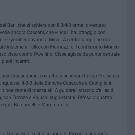
 del Bari, che si schiera con il 3-4-3 ormai diventato
ivede ancora Cassani, che vince il ballottaggio con
ne e Gyomber davanti a Micai. A centrocampo rientra
ale insieme a Tello, con Fiamozzi e il confermato Morleo
l'asso visto contro l'Avellino: Cissè agisce da punta centrale
iedi invertiti.
nluca Grassadonia, costretto a schierare la sua Pro senza
unque, nel 4-3-3 delle Bianche Casacche a Castiglia in
n posizione di mezze ali. A guidare l'attacco c'è l'ex di
a, con Firenze e Vajushi sugli esterni. Difesa a quattro
Legati, Bergamelli e Mammarella.
endo il possesso e schiacciando la Pro nella sua metà