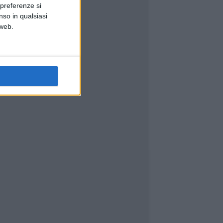
 preferenze si
nso in qualsiasi
 web.