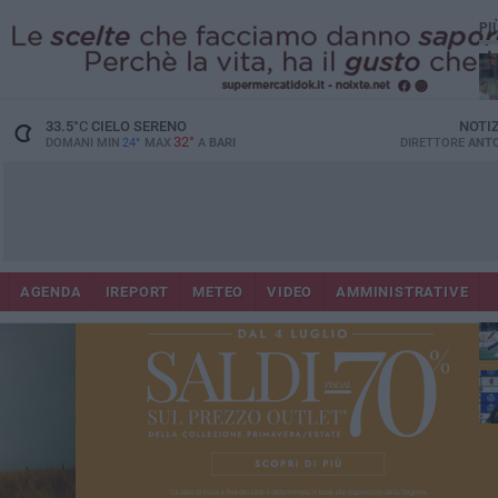
PI
33.5
°C
CIELO SERENO
NOTI
32°
DOMANI MIN
24°
MAX
A
BARI
DIRETTORE
ANTO
AGENDA
IREPORT
METEO
VIDEO
AMMINISTRATIVE