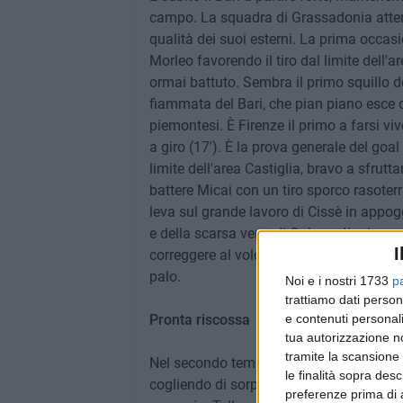
campo. La squadra di Grassadonia attend
qualità dei suoi esterni. La prima occasio
Morleo favorendo il tiro dal limite dell'
ormai battuto. Sembra il primo squillo de
fiammata del Bari, che pian piano esce da
piemontesi. È Firenze il primo a farsi vi
a giro (17'). È la prova generale del goa
limite dell'area Castiglia, bravo a sfrutt
battere Micai con un tiro sporco rasoterra
leva sul grande lavoro di Cissè in appog
e della scarsa vena di Galano. L'unico s
I
correggere al volo un buon cross di Cas
palo.
Noi e i nostri 1733
p
trattiamo dati person
e contenuti personali
Pronta riscossa
tua autorizzazione no
tramite la scansione 
Nel secondo tempo il Bari, scosso dal go
le finalità sopra des
cogliendo di sorpresa la Pro. Passano 
preferenze prima di 