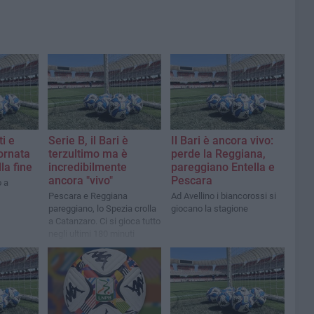
ti e
Serie B, il Bari è
Il Bari è ancora vivo:
iornata
terzultimo ma è
perde la Reggiana,
la fine
incredibilmente
pareggiano Entella e
ancora "vivo"
Pescara
o a
Pescara e Reggiana
Ad Avellino i biancorossi si
pareggiano, lo Spezia crolla
giocano la stagione
a Catanzaro. Ci si gioca tutto
negli ultimi 180 minuti