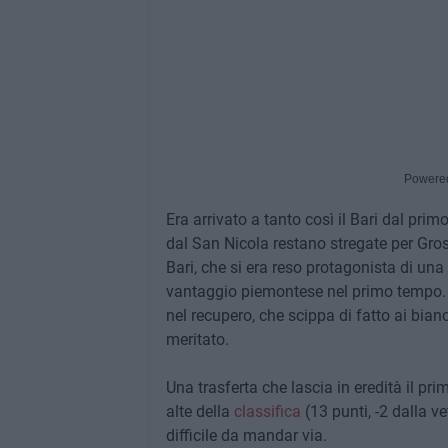
Powere
Era arrivato a tanto così il Bari dal pri
dal San Nicola restano stregate per Grosso 
Bari, che si era reso protagonista di un
vantaggio piemontese nel primo tempo. S
nel recupero, che scippa di fatto ai bi
meritato.
Una trasferta che lascia in eredità il pri
alte della
classifica
(13 punti, -2 dalla 
difficile da mandar via.