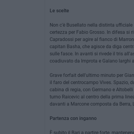
Le scelte
Non c'è Busellato nella distinta ufficiale
certezza per Fabio Grosso. In difesa si r
Capradossi per agire al fianco di Marro
capitan Basha, che agisce da diga centr
sulle fasce. In avanti si rivede il tris al
coadiuvato da Improta e Galano larghi a p
Grave forfait dell'ultimo minuto per Gia
il faro del centrocampo Vives. Spazio, d
cabina di regia, con Germano e Altobelli i
turno Raicevic al centro della prima line
davanti a Marcone composta da Berra, 
Partenza con inganno
È subito il Bari a partire forte, manten