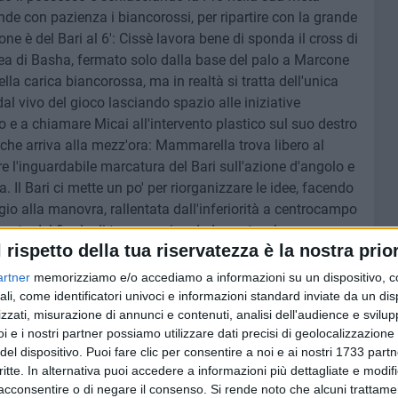
e con pazienza i biancorossi, per ripartire con la grande
ne è del Bari al 6': Cissè lavora bene di sponda il cross di
area di Basha, fermato solo dalla base del palo a Marcone
lla carica biancorossa, ma in realtà si tratta dell'unica
l vivo del gioco lasciando spazio alle iniziative
vo e a chiamare Micai all'intervento plastico sul suo destro
l che arriva alla mezz'ora: Mammarella trova libero al
are l'inguardabile marcatura del Bari sull'azione d'angolo e
. Il Bari ci mette un po' per riorganizzare le idee, facendo
gio alla manovra, rallentata dall'inferiorità a centrocampo
punto del finale di tempo arriva da Improta, che prova a
l rispetto della tua riservatezza è la nostra prior
sani ma trova l'attenta opposizione di Marcone sul suo
artner
memorizziamo e/o accediamo a informazioni su un dispositivo, c
ali, come identificatori univoci e informazioni standard inviate da un di
zzati, misurazione di annunci e contenuti, analisi dell'audience e svilupp
i e i nostri partner possiamo utilizzare dati precisi di geolocalizzazione 
del dispositivo. Puoi fare clic per consentire a noi e ai nostri 1733 partn
al dello svantaggio, entra in campo con un'altra verve,
critte. In alternativa puoi accedere a informazioni più dettagliate e modif
appena 2' e i biancorossi pervengono immediatamente al
acconsentire o di negare il consenso.
Si rende noto che alcuni trattamen