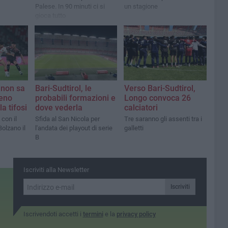
Palese. In 90 minuti ci si
un stagione
gioca tutto
i non sa
Bari-Sudtirol, le
Verso Bari-Sudtirol,
eno
probabili formazioni e
Longo convoca 26
a tifosi
dove vederla
calciatori
 con il
Sfida al San Nicola per
Tre saranno gli assenti tra i
Bolzano il
l'andata dei playout di serie
galletti
B
Iscriviti alla Newsletter
Iscriviti
Iscrivendoti accetti i
termini
e la
privacy policy