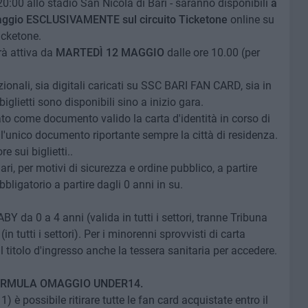
:00 allo stadio San Nicola di Bari - saranno disponibili
a
 maggio ESCLUSIVAMENTE sul circuito Ticketone
online su
icketone.
rà attiva da
MARTEDÌ 12 MAGGIO
dalle ore 10.00 (per
dizionali, sia digitali caricati su SSC BARI FAN CARD, sia in
glietti sono disponibili sino a inizio gara.
rato come documento valido la carta d'identità in corso di
è l'unico documento riportante sempre la città di residenza.
e sui biglietti..
ari, per motivi di sicurezza e ordine pubblico, a partire
bbligatorio a partire dagli 0 anni in su.
BY da 0 a 4 anni (valida in tutti i settori, tranne Tribuna
 tutti i settori). Per i minorenni sprovvisti di carta
l titolo d'ingresso anche la tessera sanitaria per accedere.
ORMULA OMAGGIO UNDER14.
1) è possibile ritirare tutte le fan card acquistate entro il