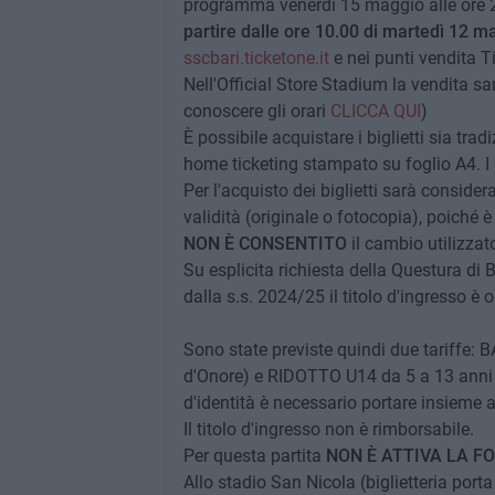
programma venerdì 15 maggio alle ore 20
partire dalle ore 10.00 di martedì 12
sscbari.ticketone.it
e nei punti vendita T
Nell'Official Store Stadium la vendita sa
conoscere gli orari
CLICCA QUI
)
È possibile acquistare i biglietti sia tra
home ticketing stampato su foglio A4. I bi
Per l'acquisto dei biglietti sarà conside
validità (originale o fotocopia), poiché 
NON È CONSENTITO
il cambio utilizzator
Su esplicita richiesta della Questura di B
dalla s.s. 2024/25 il titolo d'ingresso è o
Sono state previste quindi due tariffe: BA
d'Onore) e RIDOTTO U14 da 5 a 13 anni (in
d'identità è necessario portare insieme a
Il titolo d'ingresso non è rimborsabile.
Per questa partita
NON È ATTIVA LA F
Allo stadio San Nicola (biglietteria porta 