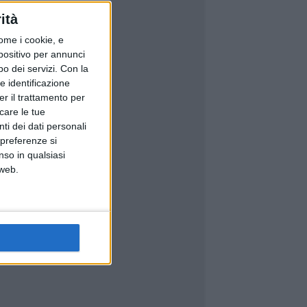
ità
ome i cookie, e
spositivo per annunci
o dei servizi.
Con la
e identificazione
er il trattamento per
icare le tue
ti dei dati personali
 preferenze si
nso in qualsiasi
 web.