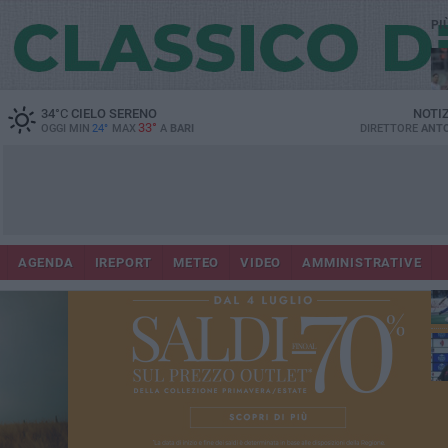
PI
34
°C
CIELO SERENO
NOTI
33°
OGGI MIN
24°
MAX
A
BARI
DIRETTORE
ANTO
AGENDA
IREPORT
METEO
VIDEO
AMMINISTRATIVE