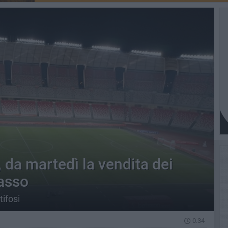
, da martedì la vendita dei
basso
tifosi
0.34