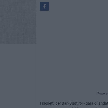
Powere
I biglietti per Bari-Südtirol - gara di a