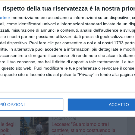
l ritiro sul luogo dell'evento.
l rispetto della tua riservatezza è la nostra prior
artner
memorizziamo e/o accediamo a informazioni su un dispositivo, c
ali, come identificatori univoci e informazioni standard inviate da un di
TIROL
zzati, misurazione di annunci e contenuti, analisi dell'audience e svilupp
o di diritti di prevendita. Promo Fan Card 8 euro + 1
i e i nostri partner possiamo utilizzare dati precisi di geolocalizzazione 
Baby 2 euro + 1 euro.
del dispositivo. Puoi fare clic per consentire a noi e ai nostri 1733 partn
diritti di prevendita. Promo Fan Card 10 euro + 1 euro.
critte. In alternativa puoi accedere a informazioni più dettagliate e modif
2 euro + 1 euro.
acconsentire o di negare il consenso.
Si rende noto che alcuni trattamen
i diritti di prevendita. Promo Fan Card 16 euro + 1 euro.
e il tuo consenso, ma hai il diritto di opporti a tale trattamento. Le tue
 questo sito web. Puoi modificare le tue preferenze o revocare il conse
2 euro + 1 euro.
questo sito e facendo clic sul pulsante "Privacy" in fondo alla pagina
 di diritti di prevendita. Promo Fan Card 36 euro + 1
i di prevendita.
PIÙ OPZIONI
ACCETTO
7 AGOSTO 2026
le degli
Leccese: "Guardiamo oltre il
poli:
cantiere, stiamo costruendo la