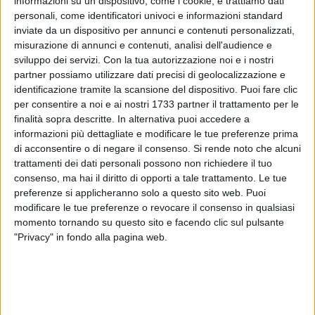
informazioni su un dispositivo, come i cookie, e trattiamo dati
personali, come identificatori univoci e informazioni standard
inviate da un dispositivo per annunci e contenuti personalizzati,
A cura di
misurazione di annunci e contenuti, analisi dell'audience e
GIANLUCA BATTISTA
sviluppo dei servizi.
Con la tua autorizzazione noi e i nostri
partner possiamo utilizzare dati precisi di geolocalizzazione e
identificazione tramite la scansione del dispositivo. Puoi fare clic
Era uno dei temi centrali per i tifosi del Bari: quando
per consentire a noi e ai nostri 1733 partner il trattamento per le
apriranno le porte dello stadio San Nicola per il playout
finalità sopra descritte. In alternativa puoi accedere a
contro il Sudtirol?
informazioni più dettagliate e modificare le tue preferenze prima
La risposta è arrivata poco fa dalla società di Strada
di acconsentire o di negare il consenso.
Si rende noto che alcuni
trattamenti dei dati personali possono non richiedere il tuo
Torrebella.
Cancelli aperti alle 18.00, biglietto e documenti
consenso, ma hai il diritto di opporti a tale trattamento. Le tue
in mano
, senza bisogno di creare ressa inutile e
preferenze si applicheranno solo a questo sito web. Puoi
pericolosissima.
modificare le tue preferenze o revocare il consenso in qualsiasi
momento tornando su questo sito e facendo clic sul pulsante
Continua la vendita dei tagliandi nei punti Ticketone, negli
"Privacy" in fondo alla pagina web.
store cittadini e della Città Metropolitana ed on line. Il dato
ufficiale racconta di
22.500 presenze superate,
con una
Curva Nord completamente esaurita
dal tardo pomeriggio
di giovedì 14 maggio.