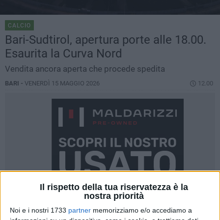
CALCIO
Bari-Sudtirol, apertura porte alle 18.00.
Esaurita la Curva Nord
Vendita ancora aperta che procede spedita
BARI -
VENERDÌ 15 MAGGIO 2026
12.00
Il rispetto della tua riservatezza è la
nostra priorità
Noi e i nostri 1733
partner
memorizziamo e/o accediamo a