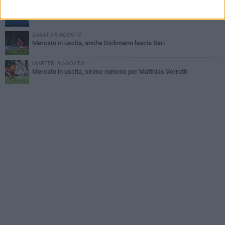
VENERDÌ 7 AGOSTO
Serie C, scossone nel girone C: il Catania verso la penalizzazione
SABATO 8 AGOSTO
Mercato in uscita, anche Dickmann lascia Bari
MARTEDÌ 4 AGOSTO
Mercato in uscita, sirene rumene per Matthias Verreth