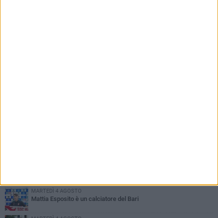
PIÙ LETTI QUESTA SETTIMANA
VENERDÌ 31 LUGLIO
Franco Baresi non c'è più. Il cordoglio della SSC Bari
MARTEDÌ 4 AGOSTO
SSC Bari, scoppia definitivamente il caso Sibilli
MARTEDÌ 4 AGOSTO
Caso Sibilli, Marino risponde al procuratore
GIOVEDÌ 30 LUGLIO
Coppa Italia, il Bari esordirà il 16 agosto contro il Casarano
MARTEDÌ 4 AGOSTO
Mattia Esposito è un calciatore del Bari