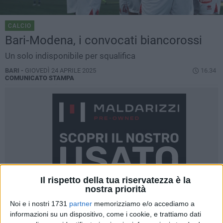
CALCIO
Bari-Modena, i convocati biancorossi
Un solo indisponibile per squalifica
BARI -
GIOVEDÌ 24 APRILE 2025
16.34
COMUNICATO STAMPA
Il rispetto della tua riservatezza è la
nostra priorità
Noi e i nostri 1731
partner
memorizziamo e/o accediamo a
informazioni su un dispositivo, come i cookie, e trattiamo dati