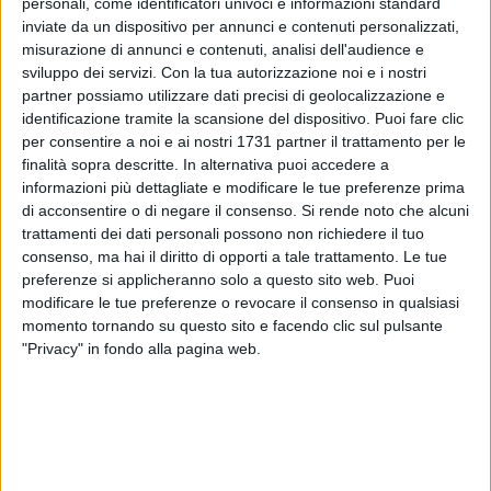
personali, come identificatori univoci e informazioni standard
inviate da un dispositivo per annunci e contenuti personalizzati,
8
misurazione di annunci e contenuti, analisi dell'audience e
sviluppo dei servizi.
Con la tua autorizzazione noi e i nostri
partner possiamo utilizzare dati precisi di geolocalizzazione e
identificazione tramite la scansione del dispositivo. Puoi fare clic
Il Bari di mister Moreno Longo si prepara ad ospitare il
per consentire a noi e ai nostri 1731 partner il trattamento per le
Modena guidato da mister Paolo Mandelli in occasione del
finalità sopra descritte. In alternativa puoi accedere a
35° turno di Serie BKT in programma domani, venerdì 25
informazioni più dettagliate e modificare le tue preferenze prima
aprile, a partire dalle ore 15:00, sul terreno del San Nicola.
di acconsentire o di negare il consenso.
Si rende noto che alcuni
Per la sfida ai canarini il tecnico biancorosso avrà tutti a
trattamenti dei dati personali possono non richiedere il tuo
disposizione ad eccezione dello squalificato Costantino
consenso, ma hai il diritto di opporti a tale trattamento. Le tue
Favasuli. Saranno dunque 24 i convocati biancorossi:
preferenze si applicheranno solo a questo sito web. Puoi
modificare le tue preferenze o revocare il consenso in qualsiasi
momento tornando su questo sito e facendo clic sul pulsante
PORTIERI:
1.RADUNOVIC, 22.PISSARDO, 45.MARFELLA
"Privacy" in fondo alla pagina web.
DIFENSORI:
3.MANTOVANI, 13.TRIPALDELLI, 23.VICARI,
25.PUCINO, 44.SIMIC, 55.OBARETIN
CENTROCAMPISTI:
4.MAITA, 7.OLIVERI, 8.BENALI,
17.MAIELLO, 21.MAGGIORE, 28.LELLA, 93.DORVAL,
94.SACO
ATTACCANTI:
9.NOVAKOVICH, 10.BELLOMO, 11.BONFANTI,