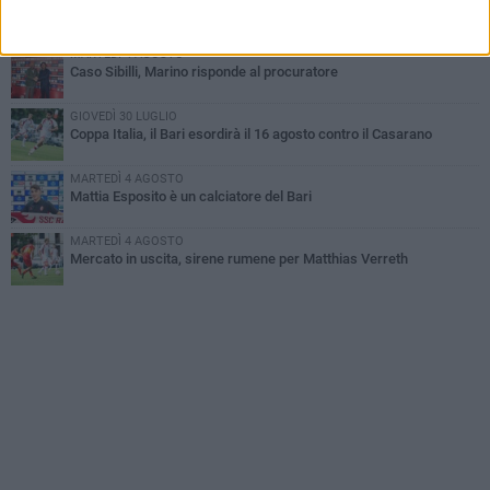
SSC Bari, scoppia definitivamente il caso Sibilli
MARTEDÌ 4 AGOSTO
Caso Sibilli, Marino risponde al procuratore
GIOVEDÌ 30 LUGLIO
Coppa Italia, il Bari esordirà il 16 agosto contro il Casarano
MARTEDÌ 4 AGOSTO
Mattia Esposito è un calciatore del Bari
MARTEDÌ 4 AGOSTO
Mercato in uscita, sirene rumene per Matthias Verreth