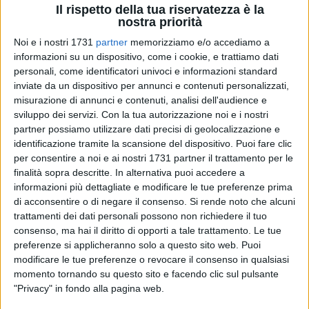
Il rispetto della tua riservatezza è la
nostra priorità
Noi e i nostri 1731
partner
memorizziamo e/o accediamo a
informazioni su un dispositivo, come i cookie, e trattiamo dati
15
personali, come identificatori univoci e informazioni standard
inviate da un dispositivo per annunci e contenuti personalizzati,
misurazione di annunci e contenuti, analisi dell'audience e
sviluppo dei servizi.
Con la tua autorizzazione noi e i nostri
«Pallavolo in riva al mare. Una bellissima giornata a Torre
partner possiamo utilizzare dati precisi di geolocalizzazione e
Quetta dove 1500 ragazzi e ragazze provenienti da 25
identificazione tramite la scansione del dispositivo. Puoi fare clic
scuole e 49 società sportive di tutta la Puglia hanno
per consentire a noi e ai nostri 1731 partner il trattamento per le
partecipato al festival della schiacciata - nell'ambito del
finalità sopra descritte. In alternativa puoi accedere a
circuito volley S3 organizzato da Fipav - che permette, grazie
informazioni più dettagliate e modificare le tue preferenze prima
di acconsentire o di negare il consenso.
Si rende noto che alcuni
alla rete abbassata, di giocare a pallavolo provando
trattamenti dei dati personali possono non richiedere il tuo
l'ebbrezza di tirare subito una schiacciata». Così Pietro
consenso, ma hai il diritto di opporti a tale trattamento. Le tue
Petruzzelli, assessore cittadino allo Sport, a commento
preferenze si applicheranno solo a questo sito web. Puoi
dell'iniziativa che ha visto oggi protagonisti i ragazzi delle
modificare le tue preferenze o revocare il consenso in qualsiasi
scuole, che hanno giocato a pallavolo con l'ex campione
momento tornando su questo sito e facendo clic sul pulsante
Andrea Lucchetta.
"Privacy" in fondo alla pagina web.