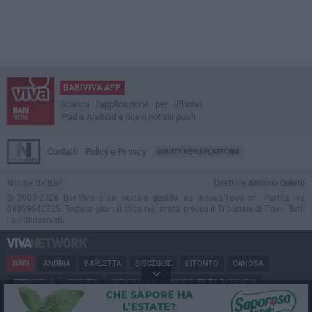
BARIVIVA APP
Scarica l'applicazione per iPhone,
iPad e Android e ricevi notizie push
Contatti
Policy e Privacy
GOCITY NEWS PLATFORM
Notizie da
Bari
Direttore
Antonio Quinto
© 2001-2026 BariViva è un portale gestito da InnovaNews srl. Partita iva
08059640725. Testata giornalistica registrata presso il Tribunale di Trani. Tutti
i diritti riservati.
BARI
ANDRIA
BARLETTA
BISCEGLIE
BITONTO
CANOSA
CERIGNOLA
CORATO
GIOVINAZZO
MARGHERITA DI SAVOIA
MINERVINO
MODUGNO
MOLFETTA
PUGLIA
RUVO