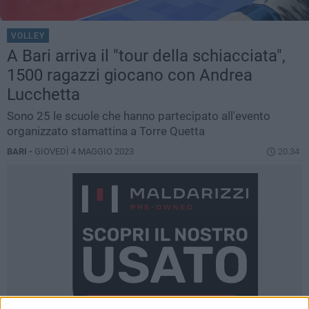
VOLLEY
A Bari arriva il "tour della schiacciata",
1500 ragazzi giocano con Andrea
Lucchetta
Sono 25 le scuole che hanno partecipato all'evento
organizzato stamattina a Torre Quetta
BARI -
GIOVEDÌ 4 MAGGIO 2023
20.34