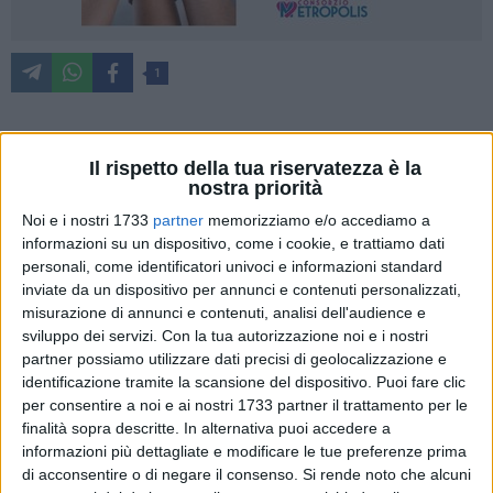
1
I locali sul waterfront di San Girolamo pronti a entrare in
Il rispetto della tua riservatezza è la
funzione. Negli scorsi giorni è stata
pubblicata la delibera
nostra priorità
per l'assegnazione decennale, e oggi il sindaco Antonio
Noi e i nostri 1733
partner
memorizziamo e/o accediamo a
Decaro, a conclusione della procedura di gara, ha effettuato
informazioni su un dispositivo, come i cookie, e trattiamo dati
un sopralluogo per visitare le strutture, che saranno
personali, come identificatori univoci e informazioni standard
inviate da un dispositivo per annunci e contenuti personalizzati,
principalmente dedicate agli sport acquatici.
misurazione di annunci e contenuti, analisi dell'audience e
sviluppo dei servizi.
Con la tua autorizzazione noi e i nostri
partner possiamo utilizzare dati precisi di geolocalizzazione e
identificazione tramite la scansione del dispositivo. Puoi fare clic
per consentire a noi e ai nostri 1733 partner il trattamento per le
finalità sopra descritte. In alternativa puoi accedere a
informazioni più dettagliate e modificare le tue preferenze prima
di acconsentire o di negare il consenso.
Si rende noto che alcuni