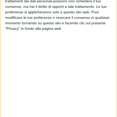
trattamenti dei dati personali possono non richiedere il tuo
consenso, ma hai il diritto di opporti a tale trattamento. Le tue
preferenze si applicheranno solo a questo sito web. Puoi
modificare le tue preferenze o revocare il consenso in qualsiasi
momento tornando su questo sito e facendo clic sul pulsante
"Privacy" in fondo alla pagina web.
8 AGOSTO 2026
Amichevole, Bari-Gravina finisce 2-0
8 AGOSTO 2026
Gomez e Butic si presentano ai baresi