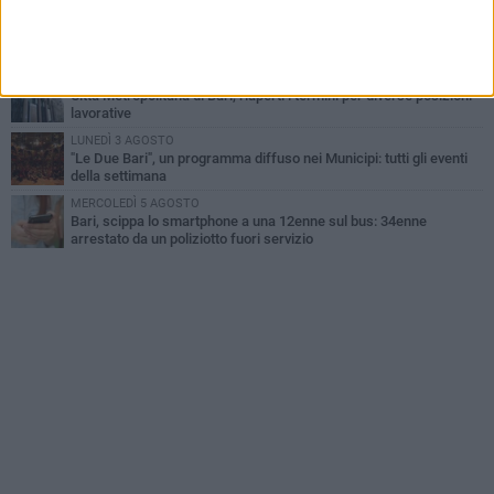
VENERDÌ 7 AGOSTO
A S.Spirito il festival del parcheggio selvaggio sul lungomare
Cristoforo Colombo
GIOVEDÌ 6 AGOSTO
Città Metropolitana di Bari, riaperti i termini per diverse posizioni
lavorative
LUNEDÌ 3 AGOSTO
"Le Due Bari", un programma diffuso nei Municipi: tutti gli eventi
della settimana
MERCOLEDÌ 5 AGOSTO
Bari, scippa lo smartphone a una 12enne sul bus: 34enne
arrestato da un poliziotto fuori servizio