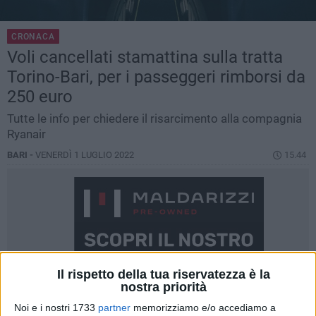
CRONACA
Voli cancellati stamattina sulla tratta
Torino-Bari, per i passeggeri rimborsi da
250 euro
Tutte le info per chiedere il risarcimento alla compagnia
Ryanair
BARI -
VENERDÌ 1 LUGLIO 2022
15.44
Il rispetto della tua riservatezza è la
nostra priorità
Noi e i nostri 1733
partner
memorizziamo e/o accediamo a