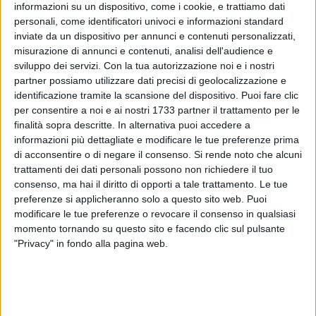
informazioni su un dispositivo, come i cookie, e trattiamo dati
personali, come identificatori univoci e informazioni standard
inviate da un dispositivo per annunci e contenuti personalizzati,
misurazione di annunci e contenuti, analisi dell'audience e
sviluppo dei servizi.
Con la tua autorizzazione noi e i nostri
7
partner possiamo utilizzare dati precisi di geolocalizzazione e
identificazione tramite la scansione del dispositivo. Puoi fare clic
per consentire a noi e ai nostri 1733 partner il trattamento per le
Mattina da incubo per i passeggeri aerei dei voli Torino-Bari
finalità sopra descritte. In alternativa puoi accedere a
e Bari-Torino, che, quest'oggi, venerdì 1 luglio, si sono visti
informazioni più dettagliate e modificare le tue preferenze prima
di acconsentire o di negare il consenso.
Si rende noto che alcuni
cancellare improvvisamente i voli dalla compagnia aerea
trattamenti dei dati personali possono non richiedere il tuo
Ryanair (
qui
le info per richiedere il rimborso).
consenso, ma hai il diritto di opporti a tale trattamento. Le tue
preferenze si applicheranno solo a questo sito web. Puoi
I viaggiatori, secondo quanto analizzato dal sito
modificare le tue preferenze o revocare il consenso in qualsiasi
specialistico ItaliaRimborso, potrebbero richiedere la
momento tornando su questo sito e facendo clic sul pulsante
compensazione pecuniaria di 250 euro, prevista dal
"Privacy" in fondo alla pagina web.
regolamento comunitario 261/2004.
Nella fattispecie il volo Torino Bari FR8713, che doveva
partire alle 06:45 è stato annullato. Una cancellazione che