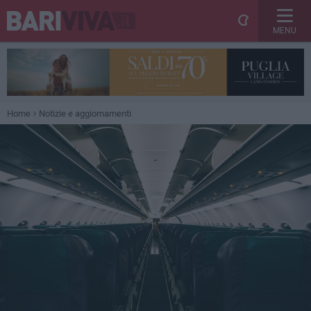
MENU
Home
Notizie e aggiornamenti