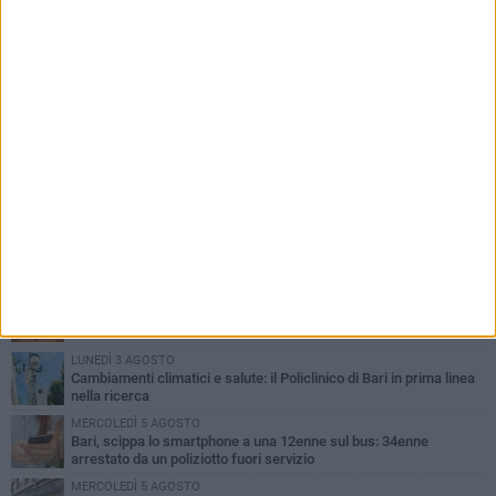
PIÙ LETTI QUESTA SETTIMANA
LUNEDÌ 3 AGOSTO
UEFA Euro 2032, formalizzata la disponibilità dello Stadio San
Nicola. Leccese: «Bari è pronta»
LUNEDÌ 3 AGOSTO
Continua la stagione dei mercati serali a Bari: il calendario di
agosto
LUNEDÌ 3 AGOSTO
"Le Due Bari", un programma diffuso nei Municipi: tutti gli eventi
della settimana
LUNEDÌ 3 AGOSTO
Cambiamenti climatici e salute: il Policlinico di Bari in prima linea
nella ricerca
MERCOLEDÌ 5 AGOSTO
Bari, scippa lo smartphone a una 12enne sul bus: 34enne
arrestato da un poliziotto fuori servizio
MERCOLEDÌ 5 AGOSTO