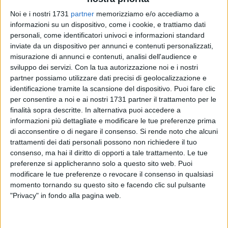
Noi e i nostri 1731
partner
memorizziamo e/o accediamo a
informazioni su un dispositivo, come i cookie, e trattiamo dati
personali, come identificatori univoci e informazioni standard
inviate da un dispositivo per annunci e contenuti personalizzati,
misurazione di annunci e contenuti, analisi dell'audience e
1
sviluppo dei servizi.
Con la tua autorizzazione noi e i nostri
partner possiamo utilizzare dati precisi di geolocalizzazione e
identificazione tramite la scansione del dispositivo. Puoi fare clic
Dal prossimo 1° aprile, con l'inizio dell'estate, la Turkish
per consentire a noi e ai nostri 1731 partner il trattamento per le
Airlines opererà il proprio volo tra Bari e Istanbul con
finalità sopra descritte. In alternativa puoi accedere a
frequenza giornaliera, passando dalle attuali 5 alle previste 7
informazioni più dettagliate e modificare le tue preferenze prima
di acconsentire o di negare il consenso.
Si rende noto che alcuni
frequenze settimanali.
trattamenti dei dati personali possono non richiedere il tuo
consenso, ma hai il diritto di opporti a tale trattamento. Le tue
Questi voli aggiuntivi miglioreranno sensibilmente la
preferenze si applicheranno solo a questo sito web. Puoi
connettività da e per la Puglia con il network globale coperto
modificare le tue preferenze o revocare il consenso in qualsiasi
dal vettore turco. Turkish Airlines, infatti, con oltre 500 voli
momento tornando su questo sito e facendo clic sul pulsante
giornalieri, 287 destinazioni su 126 Paesi, è il primo vettore
"Privacy" in fondo alla pagina web.
al mondo per numero di Paesi raggiunti.