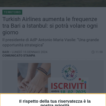
TERRITORIO
Turkish Airlines aumenta le frequenze
tra Bari a Istanbul: si potrà volare ogni
giorno
Il presidente di AdP Antonio Maria Vasile: “Una grande
opportunità strategica”
BARI -
LUNEDÌ 15 GENNAIO 2024
11.58
COMUNICATO STAMPA
Il rispetto della tua riservatezza è la
nostra priorità