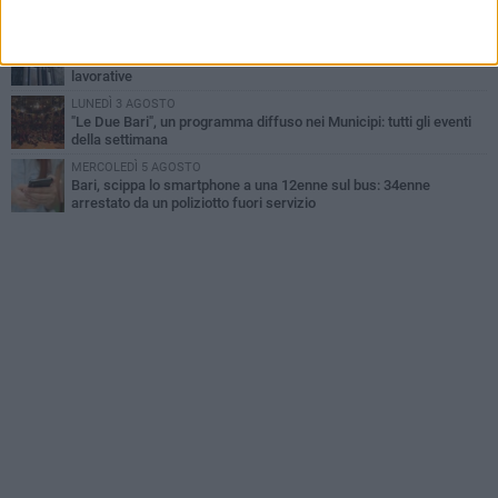
Cristoforo Colombo
GIOVEDÌ 6 AGOSTO
Città Metropolitana di Bari, riaperti i termini per diverse posizioni
lavorative
LUNEDÌ 3 AGOSTO
"Le Due Bari", un programma diffuso nei Municipi: tutti gli eventi
della settimana
MERCOLEDÌ 5 AGOSTO
Bari, scippa lo smartphone a una 12enne sul bus: 34enne
arrestato da un poliziotto fuori servizio