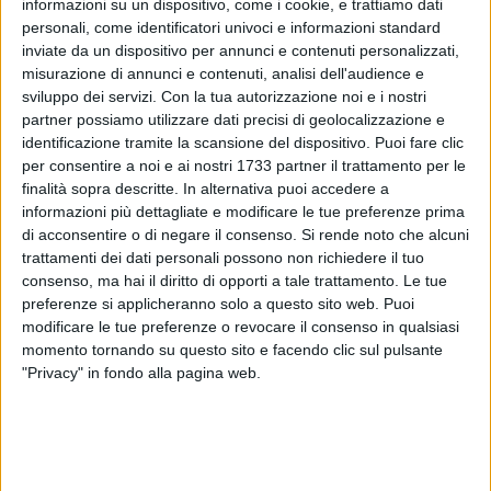
informazioni su un dispositivo, come i cookie, e trattiamo dati
personali, come identificatori univoci e informazioni standard
4
inviate da un dispositivo per annunci e contenuti personalizzati,
A cura di
LA REDAZIONE
misurazione di annunci e contenuti, analisi dell'audience e
sviluppo dei servizi.
Con la tua autorizzazione noi e i nostri
partner possiamo utilizzare dati precisi di geolocalizzazione e
identificazione tramite la scansione del dispositivo. Puoi fare clic
Tragedia a Polignano a Mare. Nel tardo pomeriggio di
per consentire a noi e ai nostri 1733 partner il trattamento per le
domenica 17 agosto, un
23enne originario di Catania
si è
finalità sopra descritte. In alternativa puoi accedere a
tuffato da una scogliera, dall'altezza di sei metri circa. Fatale
informazioni più dettagliate e modificare le tue preferenze prima
l'impatto violento con l'acqua nella zona di
Lama
di acconsentire o di negare il consenso.
Si rende noto che alcuni
Monachile.
trattamenti dei dati personali possono non richiedere il tuo
consenso, ma hai il diritto di opporti a tale trattamento. Le tue
preferenze si applicheranno solo a questo sito web. Puoi
Il ragazzo era in Puglia per trascorrere le vacanze con amici
modificare le tue preferenze o revocare il consenso in qualsiasi
e dopo l'impatto con la superficie del mare aveva perso
momento tornando su questo sito e facendo clic sul pulsante
subito conoscenza.
"Privacy" in fondo alla pagina web.
Secondo quanto riferito da fonti mediche, il giovane ha
riportato un grave trauma cranico con una vasta ferita
lacero-contusa nella regione fronto-parietale. Il recupero del
ragazzo è stato particolarmente complesso: sul posto sono