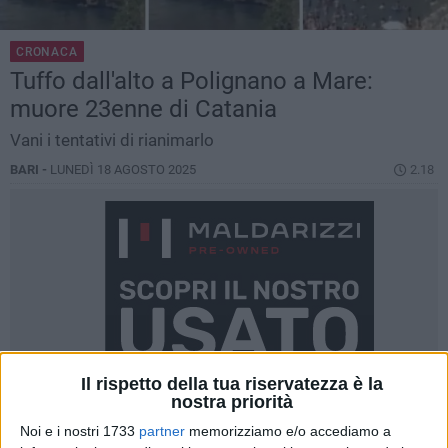
CRONACA
Tuffo dall'alto a Polignano a Mare:
muore 23enne di Catania
Vani i tentativi di rianimarlo
BARI -
LUNEDÌ 18 AGOSTO 2025
2.18
Il rispetto della tua riservatezza è la
nostra priorità
Noi e i nostri 1733
partner
memorizziamo e/o accediamo a