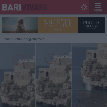
MENU
Home
Notizie e aggiornamenti