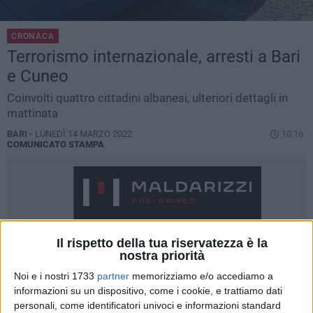
CRONACA
Terrorismo internazionale, arresti a Bari
e Cuneo
Coinvolti quattro cittadini albanesi, ulteriori dettagli in
mattinata
BARI -
LUNEDÌ 14 MARZO 2022
10.16
COMUNICATO STAMPA
Il rispetto della tua riservatezza è la
nostra priorità
Noi e i nostri 1733
partner
memorizziamo e/o accediamo a
informazioni su un dispositivo, come i cookie, e trattiamo dati
personali, come identificatori univoci e informazioni standard