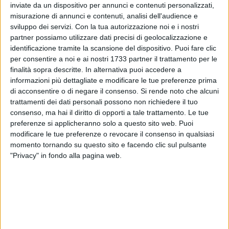
inviate da un dispositivo per annunci e contenuti personalizzati,
misurazione di annunci e contenuti, analisi dell'audience e
sviluppo dei servizi.
Con la tua autorizzazione noi e i nostri
partner possiamo utilizzare dati precisi di geolocalizzazione e
16
identificazione tramite la scansione del dispositivo. Puoi fare clic
per consentire a noi e ai nostri 1733 partner il trattamento per le
finalità sopra descritte. In alternativa puoi accedere a
informazioni più dettagliate e modificare le tue preferenze prima
Questa mattina, nella province di Bari e di Cuneo, la polizia
di acconsentire o di negare il consenso.
Si rende noto che alcuni
di Stato sta eseguendo un'ordinanza applicativa di misure
trattamenti dei dati personali possono non richiedere il tuo
cautelari emesse dal G.I.P. del Tribunale di Bari, su richiesta
consenso, ma hai il diritto di opporti a tale trattamento. Le tue
del Procura della Repubblica di Bari - Direzione Distrettuale
preferenze si applicheranno solo a questo sito web. Puoi
Antimafia -, nei confronti di nr. 4 cittadini di origine albanese,
modificare le tue preferenze o revocare il consenso in qualsiasi
da anni residenti in Italia, per reati connessi al terrorismo
momento tornando su questo sito e facendo clic sul pulsante
internazionale.
"Privacy" in fondo alla pagina web.
I particolari saranno resi noti nel corso di una conferenza
stampa che si terrà in data odierna, alle ore 10.30, presso gli
Uffici della Direzione Distrettuale Antimafia di Bari.
7 AGOSTO 2026
Due aggressioni in pochi giorni tra Bari e