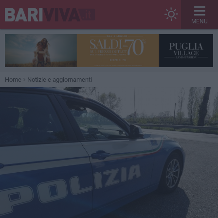
MENU
Home
Notizie e aggiornamenti