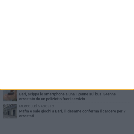
PIÙ LETTI QUESTA SETTIMANA
LUNEDÌ 3 AGOSTO
UEFA Euro 2032, formalizzata la disponibilità dello Stadio San
Nicola. Leccese: «Bari è pronta»
LUNEDÌ 3 AGOSTO
Continua la stagione dei mercati serali a Bari: il calendario di
agosto
LUNEDÌ 3 AGOSTO
"Le Due Bari", un programma diffuso nei Municipi: tutti gli eventi
della settimana
LUNEDÌ 3 AGOSTO
Cambiamenti climatici e salute: il Policlinico di Bari in prima linea
nella ricerca
MERCOLEDÌ 5 AGOSTO
Bari, scippa lo smartphone a una 12enne sul bus: 34enne
arrestato da un poliziotto fuori servizio
MERCOLEDÌ 5 AGOSTO
Mafia e sale giochi a Bari, il Riesame conferma il carcere per 7
arrestati