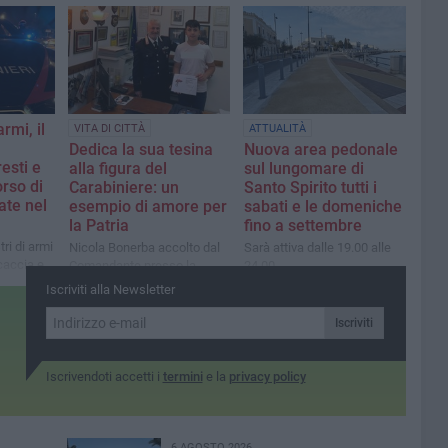
panchine e un gazebo
armi, il
VITA DI CITTÀ
ATTUALITÀ
Dedica la sua tesina
Nuova area pedonale
resti e
alla figura del
sul lungomare di
rso di
Carabiniere: un
Santo Spirito tutti i
ate nel
esempio di amore per
sabati e le domeniche
la Patria
fino a settembre
ri di armi
Nicola Bonerba accolto dal
Sarà attiva dalle 19.00 alle
 caccia e
Comandante presso la
24.00
 214
Stazione Carabinieri di
Iscriviti alla Newsletter
ucce e 9
Santeramo in Colle
Iscriviti
Iscrivendoti accetti i
termini
e la
privacy policy
6 AGOSTO 2026