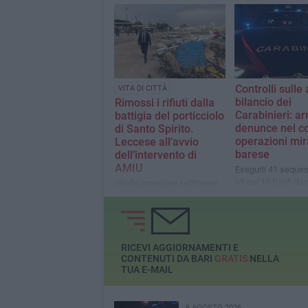
carico di altrettanti
conducenti di monopattini
Controlli sulle 
VITA DI CITTÀ
bilancio dei
Rimossi i rifiuti dalla
Carabinieri: ar
battigia del porticciolo
denunce nel co
di Santo Spirito.
operazioni mir
Leccese all’avvio
barese
dell’intervento di
AMIU
Eseguiti 41 sequest
(di cui 10 fucili da
«Nelle prossime settimane
31 pistole), oltre a
procederemo col
proiettili, 528 cart
completamento degli arredi
armi bianche
e degli interventi ancora da
completare»
RICEVI AGGIORNAMENTI E
CONTENUTI DA BARI
GRATIS
NELLA
TUA E-MAIL
6 AGOSTO 2026