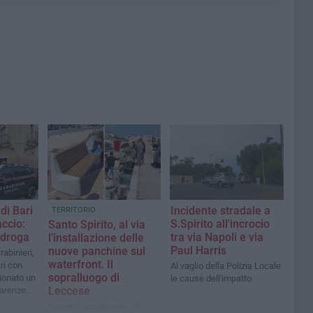
 di Bari
Incidente stradale a
TERRITORIO
accio:
S.Spirito all'incrocio
Santo Spirito, al via
 droga
tra via Napoli e via
l’installazione delle
Paul Harris
nuove panchine sul
rabinieri,
waterfront. Il
ri con
Al vaglio della Polizia Locale
sopralluogo di
zionato un
le cause dell'impatto
Leccese
carenze
Saranno posizionate 40