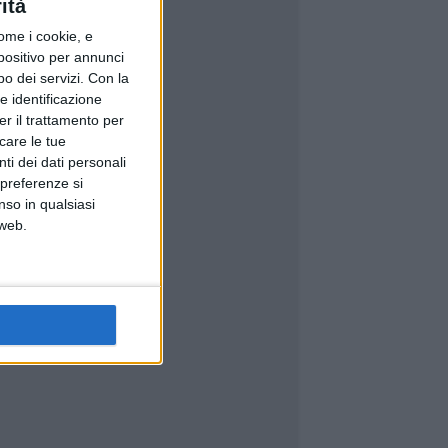
ità
ome i cookie, e
spositivo per annunci
o dei servizi.
Con la
e identificazione
er il trattamento per
icare le tue
ti dei dati personali
 preferenze si
nso in qualsiasi
 web.