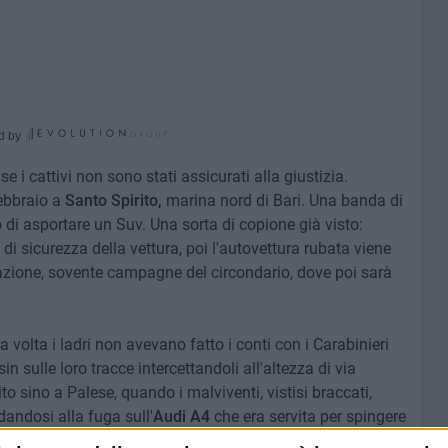
d by
 i cattivi non sono stati assicurati alla giustizia.
febbraio a
Santo Spirito,
marina nord di Bari. Una banda di
 di asportare un Suv. Una sorta di copione già visto:
 di sicurezza della vettura, poi l'autovettura rubata viene
azione, sovente campagne del circondario, dove poi sarà
olta i ladri non avevano fatto i conti con i Carabinieri
n sulle loro tracce intercettandoli all'altezza di via
o sino a Palese, quando i malviventi, vistisi braccati,
andosi alla fuga sull'
Audi A4
che era servita per spingere