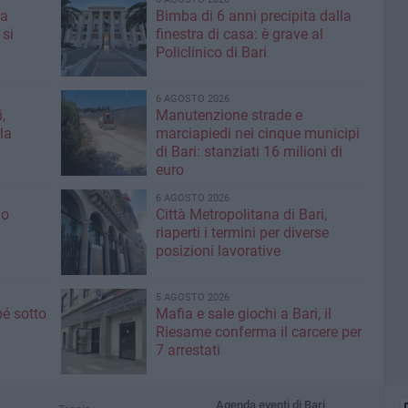
 a
Bimba di 6 anni precipita dalla
 si
finestra di casa: è grave al
Policlinico di Bari
6 AGOSTO 2026
,
Manutenzione strade e
la
marciapiedi nei cinque municipi
di Bari: stanziati 16 milioni di
euro
6 AGOSTO 2026
io
Città Metropolitana di Bari,
riaperti i termini per diverse
posizioni lavorative
5 AGOSTO 2026
é sotto
Mafia e sale giochi a Bari, il
Riesame conferma il carcere per
7 arrestati
Agenda eventi di Bari