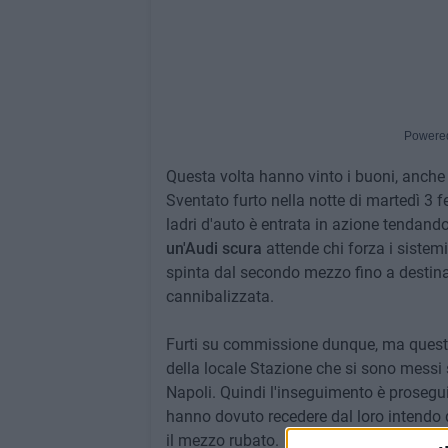
Powere
Questa volta hanno vinto i buoni, anche se
Sventato furto nella notte di martedì 3 
ladri d'auto è entrata in azione tendando
un'Audi scura
attende chi forza i sistemi
spinta dal secondo mezzo fino a destin
cannibalizzata.
Furti su commissione dunque, ma questa v
della locale Stazione che si sono messi si
Napoli. Quindi l'inseguimento è proseguit
hanno dovuto recedere dal loro intendo d
il mezzo rubato.