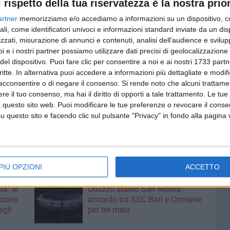
l rispetto della tua riservatezza è la nostra prior
artner
memorizziamo e/o accediamo a informazioni su un dispositivo, c
ntosessanta gradi, per non tralasciare alcun dettaglio
ali, come identificatori univoci e informazioni standard inviate da un di
i responsabili. La buona notizia è che il mezzo è stato
zzati, misurazione di annunci e contenuti, analisi dell'audience e svilupp
etario.
i e i nostri partner possiamo utilizzare dati precisi di geolocalizzazione 
io di automobili continua tra Nord Barese, Bat e
del dispositivo. Puoi fare clic per consentire a noi e ai nostri 1733 partn
Cerignola hanno creato negli anni - come riporta la
critte. In alternativa puoi accedere a informazioni più dettagliate e modif
tanti connessioni. I bitontini solitamente rubano, gli
acconsentire o di negare il consenso.
Si rende noto che alcuni trattamen
e il tuo consenso, ma hai il diritto di opporti a tale trattamento. Le tue
l'agro (si cambia spesso luogo per lo smontaggio) ed i
 questo sito web. Puoi modificare le tue preferenze o revocare il conse
co mercato nero dei ricambi. Una piaga, nonostante
questo sito e facendo clic sul pulsante "Privacy" in fondo alla pagina
smantellate, che pare non aver fine e che riprende vigore a
PIÙ OPZIONI
ACCETTO
6 AGOSTO 2026
ia: le
Utilizzo stadio San Nicola:
edono
accordo tra SSC Bari e Comune
egli
per tre mesi