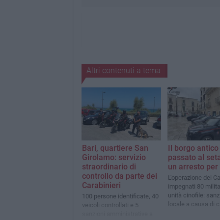
Altri contenuti a tema
Bari, quartiere San
Il borgo antico
Girolamo: servizio
passato al set
straordinario di
un arresto per
controllo da parte dei
L'operazione dei Ca
Carabinieri
impegnati 80 milita
unità cinofile: san
100 persone identificate, 40
locale a causa di 
veicoli controllati e 5
igieniche
sanzioni amministrative a