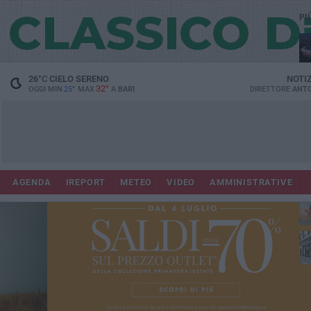
PI
Lec
26
°C
CIELO SERENO
NOTI
32°
OGGI MIN
25°
MAX
A
BARI
DIRETTORE
ANTO
AGENDA
IREPORT
METEO
VIDEO
AMMINISTRATIVE
ri
fuo