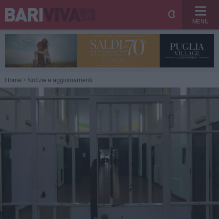
MENU
Home
Notizie e aggiornamenti