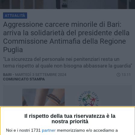
ATTUALITÀ
Aggressione carcere minorile di Bari:
arriva la solidarietà del presidente della
Commissione Antimafia della Regione
Puglia
"La sicurezza del personale nei penitenziari resta un
tema rispetto al quale non bisogna abbassare la guardia"
BARI -
MARTEDÌ 3 SETTEMBRE 2024
13.11
COMUNICATO STAMPA
Il rispetto della tua riservatezza è la
nostra priorità
Noi e i nostri 1731
partner
memorizziamo e/o accediamo a