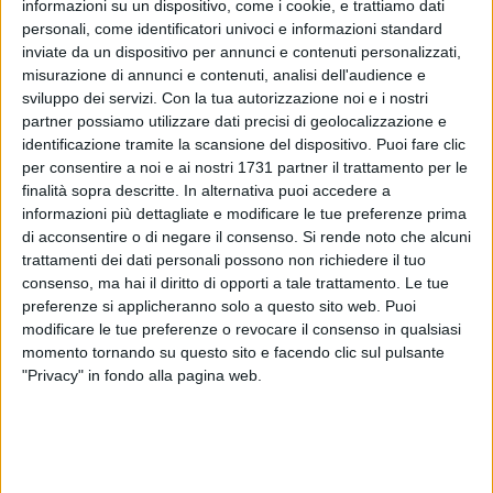
informazioni su un dispositivo, come i cookie, e trattiamo dati
personali, come identificatori univoci e informazioni standard
inviate da un dispositivo per annunci e contenuti personalizzati,
misurazione di annunci e contenuti, analisi dell'audience e
sviluppo dei servizi.
Con la tua autorizzazione noi e i nostri
partner possiamo utilizzare dati precisi di geolocalizzazione e
identificazione tramite la scansione del dispositivo. Puoi fare clic
8
per consentire a noi e ai nostri 1731 partner il trattamento per le
finalità sopra descritte. In alternativa puoi accedere a
informazioni più dettagliate e modificare le tue preferenze prima
di acconsentire o di negare il consenso.
Si rende noto che alcuni
Dopo l'
aggressione agli agenti e al direttore del carcere
trattamenti dei dati personali possono non richiedere il tuo
minorile di Bari
arriva la dichiarazione di solidarietà del
consenso, ma hai il diritto di opporti a tale trattamento. Le tue
presidente della Commissione Antimafia della Regione
preferenze si applicheranno solo a questo sito web. Puoi
Puglia,
Renato Perrini:
"
Esprimo la mia solidarietà e
modificare le tue preferenze o revocare il consenso in qualsiasi
vicinanza agli agenti della Polizia penitenziaria e al
momento tornando su questo sito e facendo clic sul pulsante
direttore del carcere minorile
Fornelli di Bari che sono state
"Privacy" in fondo alla pagina web.
vittime ieri di un' aggressione da parte di alcuni detenuti.
Un fatto increscioso di cui purtroppo le cronache ci riportano
pressoché quotidianamente tristi resoconti.