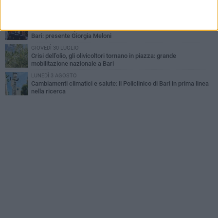
"Le Due Bari", un programma diffuso nei Municipi: tutti gli eventi
della settimana
VENERDÌ 31 LUGLIO
Al via l'89ª Campionaria Internazionale della Fiera del Levante di
Bari: presente Giorgia Meloni
GIOVEDÌ 30 LUGLIO
Crisi dell’olio, gli olivicoltori tornano in piazza: grande
mobilitazione nazionale a Bari
LUNEDÌ 3 AGOSTO
Cambiamenti climatici e salute: il Policlinico di Bari in prima linea
nella ricerca