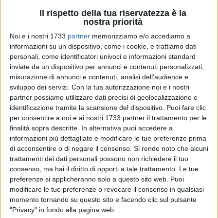
Il rispetto della tua riservatezza è la
nostra priorità
Noi e i nostri 1733
partner
memorizziamo e/o accediamo a
informazioni su un dispositivo, come i cookie, e trattiamo dati
A cura di
ELGA MONTANI E GIANLUCA BATTISTA
personali, come identificatori univoci e informazioni standard
inviate da un dispositivo per annunci e contenuti personalizzati,
misurazione di annunci e contenuti, analisi dell'audience e
sviluppo dei servizi.
Con la tua autorizzazione noi e i nostri
La scena è vagamente spettrale: binari senza treni, banchine
partner possiamo utilizzare dati precisi di geolocalizzazione e
deserte, altoparlanti muti. La
stazione di Bari Centrale
è
identificazione tramite la scansione del dispositivo. Puoi fare clic
chiusa dalla scorsa notte e riaprirà al transito, all'arrivo ed
per consentire a noi e ai nostri 1733 partner il trattamento per le
alle partenze dei convogli solo da lunedì 9 marzo. Rete
finalità sopra descritte. In alternativa puoi accedere a
Ferroviaria Italiana sta effettuando lavori al suo ingresso sul
informazioni più dettagliate e modificare le tue preferenze prima
di acconsentire o di negare il consenso.
Si rende noto che alcuni
Tronco Taranto,
lavori necessari per un ammodernamento
trattamenti dei dati personali possono non richiedere il tuo
delle infrastrutture ormai resosi improcrastinabile. Bus
consenso, ma hai il diritto di opporti a tale trattamento. Le tue
sostitutivi per Lecce da Barletta.
preferenze si applicheranno solo a questo sito web. Puoi
modificare le tue preferenze o revocare il consenso in qualsiasi
In stazione solo qualche turista straniero, paradossalmente
momento tornando su questo sito e facendo clic sul pulsante
non informato sulla situazione in corso, una piccola falla in
"Privacy" in fondo alla pagina web.