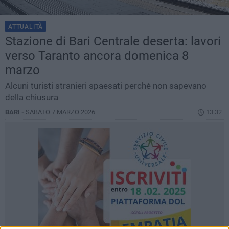
ATTUALITÀ
Stazione di Bari Centrale deserta: lavori
verso Taranto ancora domenica 8
marzo
Alcuni turisti stranieri spaesati perché non sapevano
della chiusura
BARI -
SABATO 7 MARZO 2026
13.32