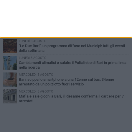
LUNEDÌ 3 AGOSTO
UEFA Euro 2032, formalizzata la disponibilità dello Stadio San
Nicola. Leccese: «Bari è pronta»
LUNEDÌ 3 AGOSTO
Continua la stagione dei mercati serali a Bari: il calendario di
agosto
LUNEDÌ 3 AGOSTO
"Le Due Bari", un programma diffuso nei Municipi: tutti gli eventi
della settimana
LUNEDÌ 3 AGOSTO
Cambiamenti climatici e salute: il Policlinico di Bari in prima linea
nella ricerca
MERCOLEDÌ 5 AGOSTO
Bari, scippa lo smartphone a una 12enne sul bus: 34enne
arrestato da un poliziotto fuori servizio
MERCOLEDÌ 5 AGOSTO
Mafia e sale giochi a Bari, il Riesame conferma il carcere per 7
arrestati