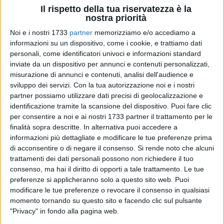
Il rispetto della tua riservatezza è la
nostra priorità
Noi e i nostri 1733
partner
memorizziamo e/o accediamo a
informazioni su un dispositivo, come i cookie, e trattiamo dati
personali, come identificatori univoci e informazioni standard
inviate da un dispositivo per annunci e contenuti personalizzati,
misurazione di annunci e contenuti, analisi dell'audience e
sviluppo dei servizi.
Con la tua autorizzazione noi e i nostri
Lo street food alla barese anche quest'anno ha avuto il suo
partner possiamo utilizzare dati precisi di geolocalizzazione e
posto all'interno della sagra; 34 sono state le concessione
identificazione tramite la scansione del dispositivo. Puoi fare clic
rilasciate dal Settore Attività Produttive del comune di Bari.
per consentire a noi e ai nostri 1733 partner il trattamento per le
finalità sopra descritte. In alternativa puoi accedere a
informazioni più dettagliate e modificare le tue preferenze prima
Pochi abusivi sono riusciti ad infilarsi nella festa e farla
di acconsentire o di negare il consenso.
Si rende noto che alcuni
franca, tra cui un soggetto sorpreso ad effettuare la vendita
trattamenti dei dati personali possono non richiedere il tuo
abusiva di sgagliozze in Lungomare Imp.Augusto angolo
consenso, ma hai il diritto di opporti a tale trattamento. Le tue
Arco San Nicola. L'attività ha avuto vita breve con il pronto
preferenze si applicheranno solo a questo sito web. Puoi
sequestro della arrangiata bancarella e della merce: barattoli
modificare le tue preferenze o revocare il consenso in qualsiasi
in vetro contenenti olio e sale; n. 120 sacchetti di carta ;
momento tornando su questo sito e facendo clic sul pulsante
secchi di plastica pieni di impasto lievitato (circa 5kg); 4
"Privacy" in fondo alla pagina web.
cavalletti ; 2 tavolini; 1 accendino; 2 piastre appoggio ;