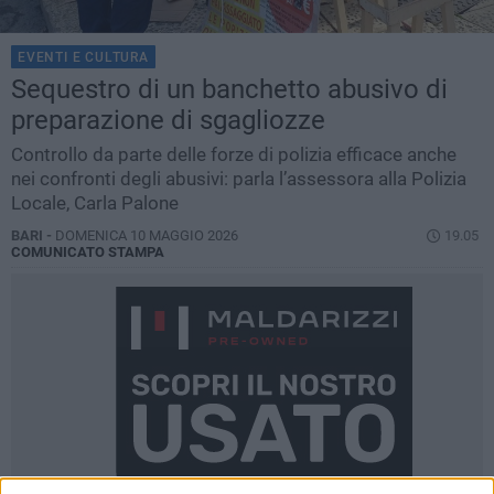
EVENTI E CULTURA
Sequestro di un banchetto abusivo di
preparazione di sgagliozze
Controllo da parte delle forze di polizia efficace anche
nei confronti degli abusivi: parla l’assessora alla Polizia
Locale, Carla Palone
BARI -
DOMENICA 10 MAGGIO 2026
19.05
COMUNICATO STAMPA