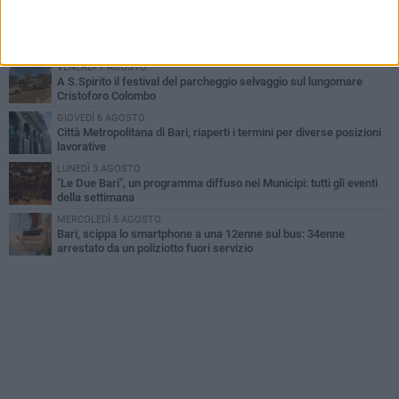
LUNEDÌ 3 AGOSTO
UEFA Euro 2032, formalizzata la disponibilità dello Stadio San
Nicola. Leccese: «Bari è pronta»
VENERDÌ 7 AGOSTO
A S.Spirito il festival del parcheggio selvaggio sul lungomare
Cristoforo Colombo
GIOVEDÌ 6 AGOSTO
Città Metropolitana di Bari, riaperti i termini per diverse posizioni
lavorative
LUNEDÌ 3 AGOSTO
"Le Due Bari", un programma diffuso nei Municipi: tutti gli eventi
della settimana
MERCOLEDÌ 5 AGOSTO
Bari, scippa lo smartphone a una 12enne sul bus: 34enne
arrestato da un poliziotto fuori servizio