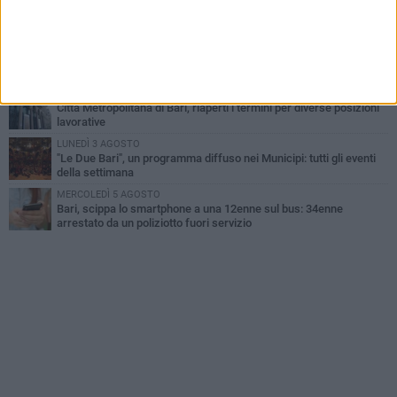
UEFA Euro 2032, formalizzata la disponibilità dello Stadio San
Nicola. Leccese: «Bari è pronta»
VENERDÌ 7 AGOSTO
A S.Spirito il festival del parcheggio selvaggio sul lungomare
Cristoforo Colombo
GIOVEDÌ 6 AGOSTO
Città Metropolitana di Bari, riaperti i termini per diverse posizioni
lavorative
LUNEDÌ 3 AGOSTO
"Le Due Bari", un programma diffuso nei Municipi: tutti gli eventi
della settimana
MERCOLEDÌ 5 AGOSTO
Bari, scippa lo smartphone a una 12enne sul bus: 34enne
arrestato da un poliziotto fuori servizio