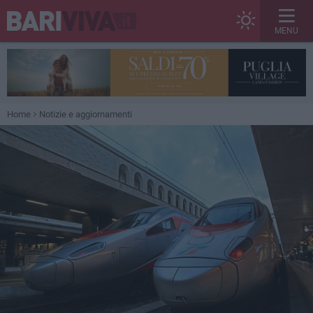
MENU
Home
Notizie e aggiornamenti