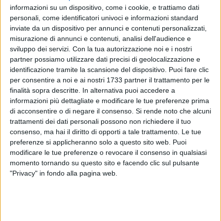
informazioni su un dispositivo, come i cookie, e trattiamo dati
personali, come identificatori univoci e informazioni standard
inviate da un dispositivo per annunci e contenuti personalizzati,
misurazione di annunci e contenuti, analisi dell'audience e
1
sviluppo dei servizi.
Con la tua autorizzazione noi e i nostri
partner possiamo utilizzare dati precisi di geolocalizzazione e
identificazione tramite la scansione del dispositivo. Puoi fare clic
Rete Ferroviaria Italiana (società capofila del Polo
per consentire a noi e ai nostri 1733 partner il trattamento per le
finalità sopra descritte. In alternativa puoi accedere a
Infrastrutture del Gruppo FS Italiane) ha aggiudicato la gara
informazioni più dettagliate e modificare le tue preferenze prima
per realizzare un
Apparato Centrale Computerizzato
di acconsentire o di negare il consenso.
Si rende noto che alcuni
Multistazione (ACCM)
che consentirà di velocizzare la linea
trattamenti dei dati personali possono non richiedere il tuo
Foggia – Bari
e di incrementarne la regolarità.
consenso, ma hai il diritto di opporti a tale trattamento. Le tue
preferenze si applicheranno solo a questo sito web. Puoi
"La qualità del servizio passa attraverso lo sviluppo
modificare le tue preferenze o revocare il consenso in qualsiasi
dell'infrastruttura e delle tecnologie della rete ferroviaria - ha
momento tornando su questo sito e facendo clic sul pulsante
"Privacy" in fondo alla pagina web.
detto l'AD di Rete Ferroviaria Italiana, Gianpiero Strisciuglio -.
L'ACCM è uno dei sistemi di massimo livello tecnologico che
applicheremo anche sulla Foggia- Bari. Grazie a tecnologie
di ultima generazione, miglioreremo gli standard di regolarità