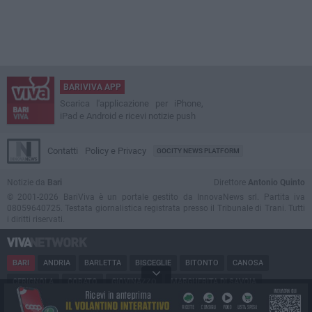
BARIVIVA APP
Scarica l'applicazione per iPhone,
iPad e Android e ricevi notizie push
Contatti
Policy e Privacy
GOCITY NEWS PLATFORM
Notizie da
Bari
Direttore
Antonio Quinto
© 2001-2026 BariViva è un portale gestito da InnovaNews srl. Partita iva
08059640725. Testata giornalistica registrata presso il Tribunale di Trani. Tutti
i diritti riservati.
BARI
ANDRIA
BARLETTA
BISCEGLIE
BITONTO
CANOSA
CERIGNOLA
CORATO
GIOVINAZZO
MARGHERITA DI SAVOIA
MINERVINO
MODUGNO
MOLFETTA
PUGLIA
RUVO