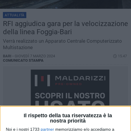
ATTUALITÀ
RFI aggiudica gara per la velocizzazione
della linea Foggia-Bari
Verrà realizzato un Apparato Centrale Computerizzato
Multistazione
BARI -
GIOVEDÌ 7 MARZO 2024
15.47
COMUNICATO STAMPA
Il rispetto della tua riservatezza è la
nostra priorità
Noi e i nostri 1733
partner
memorizziamo e/o accediamo a